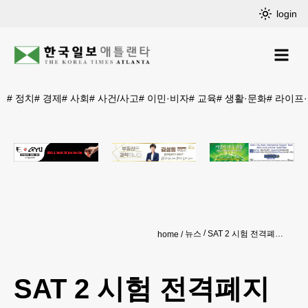
login
#
정치
#
경제
#
사회
#
사건/사고
#
이민·비자
#
교육
#
생활·문화
#
라이프
뉴스
SAT 2 시험 전격폐지 결정
home
SAT 2 시험 전격폐지