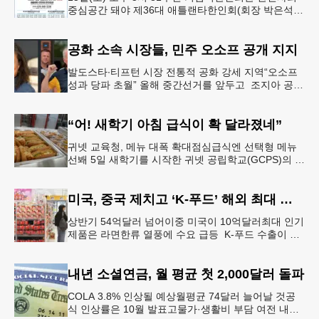
중심공간 돼야 제36대 애틀랜타한인회(회장 박은석·
이사장 강신범)는 제81주년 광복절 기념식을 오는 15
일(토) 오후 5시
공화 소속 시장들, 민주 오소프 공개 지지
발도스타∙티프턴 시장 전통적 공화 강세 지역“오소프
성과 당파 초월” 올해 중간선거를 앞두고 조지아 공화
당 소속 두 명의 시장이 민주당 존 오스프 연방상원의
원 지지를 선언했다.
“어! 새학기 아침 급식이 확 달라졌네”
귀넷 교육청, 메뉴 대폭 확대점심급식엔 선택형 메뉴
선봬 5일 새학기를 시작한 귀넷 공립학교(GCPS)의 급
식 메뉴가 한층 다양해졌다.GCPS 학교영양프로그램
에 따르면 특히 아침
미국, 중국 제치고 ‘K-푸드’ 해외 최대 시장 부상
상반기 54억달러 넘어이중 미국이 10억달러최대 인기
제품은 라면한류 열풍에 수요 급등 K-푸드 수출이 라
면, 과자, 음료 등 제품 인기에 힘입어 올해 상반기에
도 역대 최고를 기록
내년 소셜연금, 월 평균 첫 2,000달러 돌파
COLA 3.8% 인상될 예상월평균 74달러 늘어날 것공
식 인상률은 10월 발표고물가·생활비 부담 여전 내년