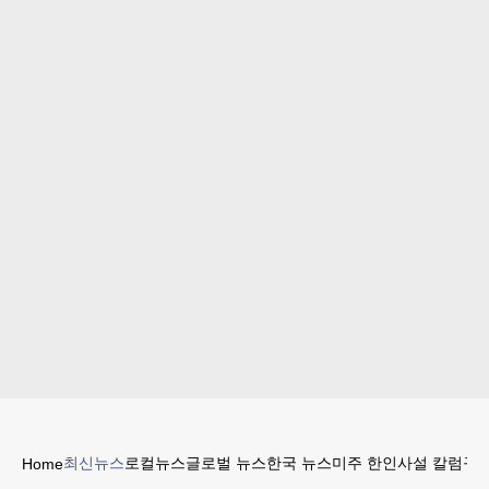
최신뉴스
로컬뉴스
글로벌 뉴스
한국 뉴스
미주 한인
사설 칼럼
구인
Home