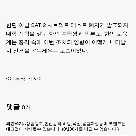
한편 이날 SAT 2 서브젝트 테스트 폐지가 발표되자
대학 진학을 앞둔 한인 수험생과 학부모, 한인 교육
계는 충격 속에 이번 조치의 영향이 어떻게 나타날
지 신경을 곤두세우는 모습이었다.
<이은영 기자>
댓글
0
개
의견쓰기::
상업광고,인신공격,비방,욕설,음담패설등의 코멘트는
예고없이 삭제될수 있습니다. (
0
/100자를 넘길 수 없습니다.)