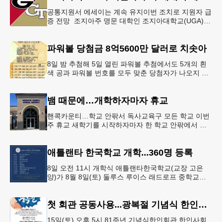
공통지원서 에세이는 계속 유지이번 조치로 지원자 급
증 전망 조지아주 명문 대학인 조지아대학교(UGA)와
조지아텍(GT)에 지원하는 고등학교 12학년 학생들의
입시 부담이 한층 줄
파워볼 당첨금 8억5600만 달러로 치솟아
8일 밤 추첨해 5일 열린 파워볼 추첨에서도 5개의 흰
색 공과 파워볼 번호를 모두 맞춘 당첨자가 나오지 않
으면서 행운의 주인공은 다음 기회로 미뤄지게 됐다.
이에 따라 이번 주 토요
뱀 때문에…개학하자마자 휴교
핸콕카운티…학교 안팎서 독사교육구 모든 학교 이번
주 휴교 새학기를 시작하자마자 한 학교 안팎에서 잇
따라 뱀들이 출몰해 교육구 모든 학교가 휴교에 들어
가는 일이 벌어졌다.6일 WS
애틀랜타 한국학교 개학...360명 등록
8일 오전 11시 개학식 애틀랜타한국학교(교장 고은
양)가 8월 8일(토) 둘루스 루이스 래드로프 중학교에
서 26-27학년도 새 학기를 시작한다. 개학식은 당일
오전 11시 학교 카
첫 회관 공동사용...광복절 기념식 한인회관서
15일(토) 오후 5시 81주년 기념식한인회관 한인사회