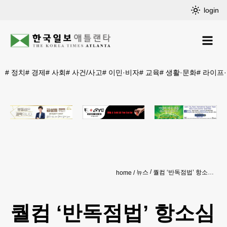
login
#
정치
#
경제
#
사회
#
사건/사고
#
이민·비자
#
교육
#
생활·문화
#
라이프
뉴스
퀄컴 ‘반독점법’ 항소심 승소…로열티 오를땐 삼성 등 타격
home
퀄컴 ‘반독점법’ 항소심