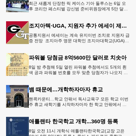
최근 새롭게 단장한 릭 케이스 기아 둘루스는 6일 오
후 코리안 페스티벌 강신범 준비위원장에게 5만 달러
를 현금으로 후원했다. 릭 케이스 기아 관계자는 딜러
샵에 언제든 한인들의 방문
조지아텍⋅UGA, 지원자 추가 에세이 제출 폐지
공통지원서 에세이는 계속 유지이번 조치로 지원자 급
증 전망 조지아주 명문 대학인 조지아대학교(UGA)와
조지아텍(GT)에 지원하는 고등학교 12학년 학생들의
입시 부담이 한층 줄
파워볼 당첨금 8억5600만 달러로 치솟아
8일 밤 추첨해 5일 열린 파워볼 추첨에서도 5개의 흰
색 공과 파워볼 번호를 모두 맞춘 당첨자가 나오지 않
으면서 행운의 주인공은 다음 기회로 미뤄지게 됐다.
이에 따라 이번 주 토요
뱀 때문에…개학하자마자 휴교
핸콕카운티…학교 안팎서 독사교육구 모든 학교 이번
주 휴교 새학기를 시작하자마자 한 학교 안팎에서 잇
따라 뱀들이 출몰해 교육구 모든 학교가 휴교에 들어
가는 일이 벌어졌다.6일 WS
애틀랜타 한국학교 개학...360명 등록
8일 오전 11시 개학식 애틀랜타한국학교(교장 고은