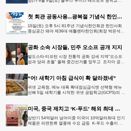
양)가 8월 8일(토) 둘루스 루이스 래드로프 중학교에
서 26-27학년도 새 학기를 시작한다. 개학식은 당일
오전 11시 학교 카
첫 회관 공동사용...광복절 기념식 한인회관서
15일(토) 오후 5시 81주년 기념식한인회관 한인사회
중심공간 돼야 제36대 애틀랜타한인회(회장 박은석·
이사장 강신범)는 제81주년 광복절 기념식을 오는 15
일(토) 오후 5시
공화 소속 시장들, 민주 오소프 공개 지지
발도스타∙티프턴 시장 전통적 공화 강세 지역“오소프
성과 당파 초월” 올해 중간선거를 앞두고 조지아 공화
당 소속 두 명의 시장이 민주당 존 오스프 연방상원의
원 지지를 선언했다.
“어! 새학기 아침 급식이 확 달라졌네”
귀넷 교육청, 메뉴 대폭 확대점심급식엔 선택형 메뉴
선봬 5일 새학기를 시작한 귀넷 공립학교(GCPS)의 급
식 메뉴가 한층 다양해졌다.GCPS 학교영양프로그램
에 따르면 특히 아침
미국, 중국 제치고 ‘K-푸드’ 해외 최대 시장 부상
상반기 54억달러 넘어이중 미국이 10억달러최대 인기
제품은 라면한류 열풍에 수요 급등 K-푸드 수출이 라
면, 과자, 음료 등 제품 인기에 힘입어 올해 상반기에