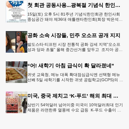
첫 회관 공동사용...광복절 기념식 한인회관서
15일(토) 오후 5시 81주년 기념식한인회관 한인사회
중심공간 돼야 제36대 애틀랜타한인회(회장 박은석·
이사장 강신범)는 제81주년 광복절 기념식을 오는 15
일(토) 오후 5시
공화 소속 시장들, 민주 오소프 공개 지지
발도스타∙티프턴 시장 전통적 공화 강세 지역“오소프
성과 당파 초월” 올해 중간선거를 앞두고 조지아 공화
당 소속 두 명의 시장이 민주당 존 오스프 연방상원의
원 지지를 선언했다.
“어! 새학기 아침 급식이 확 달라졌네”
귀넷 교육청, 메뉴 대폭 확대점심급식엔 선택형 메뉴
선봬 5일 새학기를 시작한 귀넷 공립학교(GCPS)의 급
식 메뉴가 한층 다양해졌다.GCPS 학교영양프로그램
에 따르면 특히 아침
미국, 중국 제치고 ‘K-푸드’ 해외 최대 시장 부상
상반기 54억달러 넘어이중 미국이 10억달러최대 인기
제품은 라면한류 열풍에 수요 급등 K-푸드 수출이 라
면, 과자, 음료 등 제품 인기에 힘입어 올해 상반기에
도 역대 최고를 기록