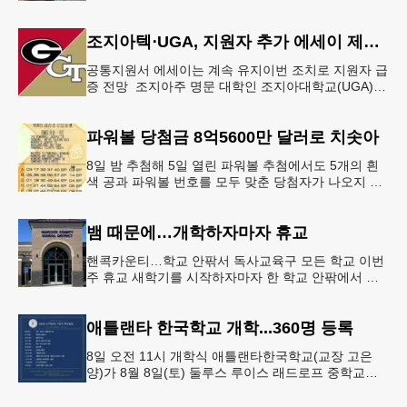
를 현금으로 후원했다. 릭 케이스 기아 관계자는 딜러
샵에 언제든 한인들의 방문
조지아텍⋅UGA, 지원자 추가 에세이 제출 폐지
공통지원서 에세이는 계속 유지이번 조치로 지원자 급
증 전망 조지아주 명문 대학인 조지아대학교(UGA)와
조지아텍(GT)에 지원하는 고등학교 12학년 학생들의
입시 부담이 한층 줄
파워볼 당첨금 8억5600만 달러로 치솟아
8일 밤 추첨해 5일 열린 파워볼 추첨에서도 5개의 흰
색 공과 파워볼 번호를 모두 맞춘 당첨자가 나오지 않
으면서 행운의 주인공은 다음 기회로 미뤄지게 됐다.
이에 따라 이번 주 토요
뱀 때문에…개학하자마자 휴교
핸콕카운티…학교 안팎서 독사교육구 모든 학교 이번
주 휴교 새학기를 시작하자마자 한 학교 안팎에서 잇
따라 뱀들이 출몰해 교육구 모든 학교가 휴교에 들어
가는 일이 벌어졌다.6일 WS
애틀랜타 한국학교 개학...360명 등록
8일 오전 11시 개학식 애틀랜타한국학교(교장 고은
양)가 8월 8일(토) 둘루스 루이스 래드로프 중학교에
서 26-27학년도 새 학기를 시작한다. 개학식은 당일
오전 11시 학교 카