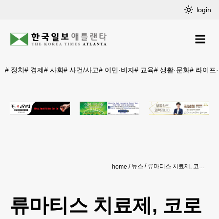
login
#
정치
#
경제
#
사회
#
사건/사고
#
이민·비자
#
교육
#
생활·문화
#
라이프
뉴스
류마티스 치료제, 코로나 중증에 효과
home
류마티스 치료제, 코로