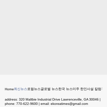
최신뉴스
로컬뉴스
글로벌 뉴스
한국 뉴스
미주 한인
사설 칼럼
구인
Home
address:
320 Maltbie Industrial Drive Lawrenceville, GA 30046
|
phone:
770-622-9600
| email:
ekoreatimes@gmail.com