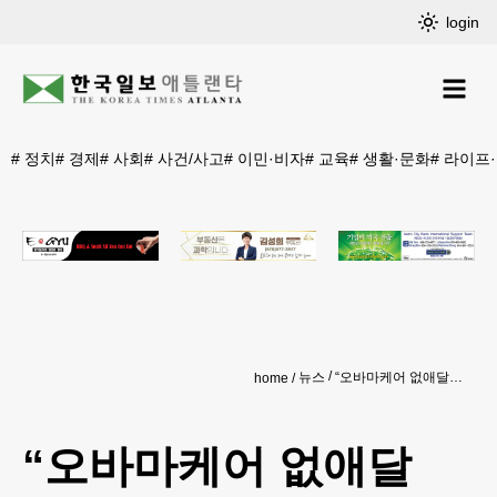
login
#
정치
#
경제
#
사회
#
사건/사고
#
이민·비자
#
교육
#
생활·문화
#
라이프
뉴스
“오바마케어 없애달라” 트럼프 대법원에 소견서
home
“오바마케어 없애달