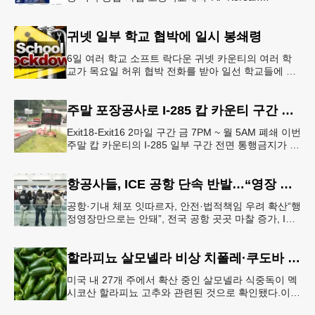
Language and Culture(한국어 및 한국문화 AP 과목)'
개
귀넷 일부 학교 협박에 일시 봉쇄령
6일 여러 학교 소프트 락다운 귀넷 카운티의 여러 학
교가 목요일 허위 협박 전화를 받아 일선 학교들에 일
시적인 봉쇄령이 내려졌다고 교육구 측이 밝혔다.학부
모들에게 발송된 서한에서
주말 포장공사로 I-285 캅 카운티 구간 통행금지
Exit18-Exit16 2마일 구간 금 7PM ~ 월 5AM 폐쇄 이번
주말 캅 카운티의 I-285 일부 구간 전면 통행금지가 시
행된다. 18번 출구인 페이스 페리 로드에서 16
항공사들, ICE 공항 단속 반발…“영장 없인 협조 불가”
공항·기내 체포 잇따르자, 안전·법적책임 우려 확산“행
정영장만으로는 안돼”, 전국 공항 곳곳 마찰 증가, ICE
는 공항 단속 확대 방침 연방 이민세관단속국 요원들
이 뉴욕 JKF 케
할라피뇨 살모넬라 비상 치폴레·쿠도바 긴급 회수
미국 내 27개 주에서 확산 중인 살모넬라 식중독이 멕
시코산 할라피뇨 고추와 관련된 것으로 확인됐다.이에
따라 멕시코 음식 체인인 치폴레와 쿠도바가 해당 식