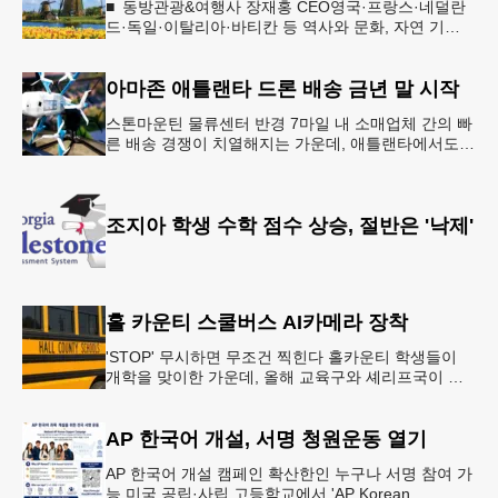
■ 동방관광&여행사 장재홍 CEO영국·프랑스·네덜란
드·독일·이탈리아·바티칸 등 역사와 문화, 자연 기
행…‘감동과 치유의 대장정’ 10월 6일 출발, 호텔·버스
·식사 일정‘
아마존 애틀랜타 드론 배송 금년 말 시작
스톤마운틴 물류센터 반경 7마일 내 소매업체 간의 빠
른 배송 경쟁이 치열해지는 가운데, 애틀랜타에서도
조만간 아마존의 택배가 하늘을 날아 배송될 예정이
다.아마존은 올해 말 조지아주
조지아 학생 수학 점수 상승, 절반은 '낙제'
홀 카운티 스쿨버스 AI카메라 장착
'STOP' 무시하면 무조건 찍힌다 홀카운티 학생들이
개학을 맞이한 가운데, 올해 교육구와 셰리프국이 학
생들의 안전을 위협하는 스쿨버스 추월 차량을 상대로
강력한 단속에 나선다.홀
AP 한국어 개설, 서명 청원운동 열기
AP 한국어 개설 캠페인 확산한인 누구나 서명 참여 가
능 미국 공립·사립 고등학교에서 'AP Korean