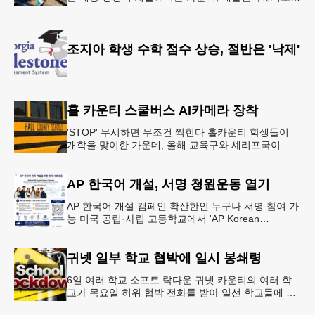
조만간 아마존의 택배가 하늘을 날아 배송될 예정이
다.아마존은 올해 말 조지아주
조지아 학생 수학 점수 상승, 절반은 '낙제'
홀 카운티 스쿨버스 AI카메라 장착
'STOP' 무시하면 무조건 찍힌다 홀카운티 학생들이
개학을 맞이한 가운데, 올해 교육구와 셰리프국이 학
생들의 안전을 위협하는 스쿨버스 추월 차량을 상대로
강력한 단속에 나선다.홀
AP 한국어 개설, 서명 청원운동 열기
AP 한국어 개설 캠페인 확산한인 누구나 서명 참여 가
능 미국 공립·사립 고등학교에서 'AP Korean
Language and Culture(한국어 및 한국문화 AP 과목)'
개
귀넷 일부 학교 협박에 일시 봉쇄령
6일 여러 학교 소프트 락다운 귀넷 카운티의 여러 학
교가 목요일 허위 협박 전화를 받아 일선 학교들에 일
시적인 봉쇄령이 내려졌다고 교육구 측이 밝혔다.학부