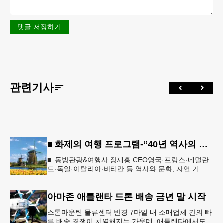
댓글 저장하기
관련기사
■ 화제의 여행 프로그램-“40년 역사의 신뢰… 서유럽 8개국 13일 대장정”
■ 동방관광&여행사 장재홍 CEO영국·프랑스·네덜란
드·독일·이탈리아·바티칸 등 역사와 문화, 자연 기
행…‘감동과 치유의 대장정’ 10월 6일 출발, 호텔·버스
·식사 일정‘
아마존 애틀랜타 드론 배송 금년 말 시작
스톤마운틴 물류센터 반경 7마일 내 소매업체 간의 빠
른 배송 경쟁이 치열해지는 가운데, 애틀랜타에서도