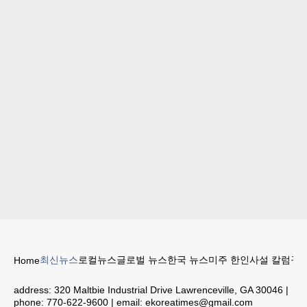
최신뉴스
로컬뉴스
글로벌 뉴스
한국 뉴스
미주 한인
사설 칼럼
구인
Home
address:
320 Maltbie Industrial Drive Lawrenceville, GA 30046
|
phone:
770-622-9600
| email:
ekoreatimes@gmail.com