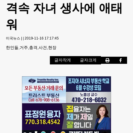
격속 자녀 생사에 애태
워
미국뉴스
|
|
2019-11-16 17:17:45
한인들,거주,총격,사건,현장
글자작게
글자크게