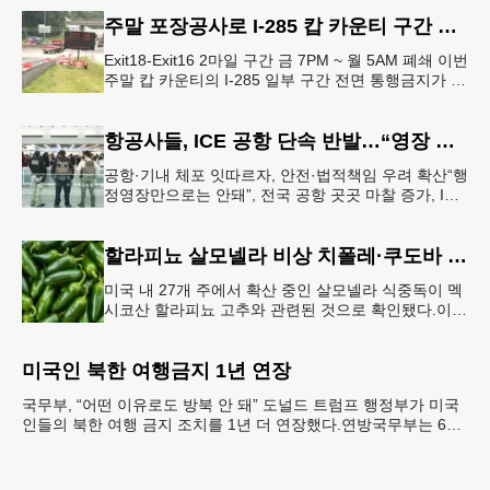
모들에게 발송된 서한에서
주말 포장공사로 I-285 캅 카운티 구간 통행금지
Exit18-Exit16 2마일 구간 금 7PM ~ 월 5AM 폐쇄 이번
주말 캅 카운티의 I-285 일부 구간 전면 통행금지가 시
행된다. 18번 출구인 페이스 페리 로드에서 16
항공사들, ICE 공항 단속 반발…“영장 없인 협조 불가”
공항·기내 체포 잇따르자, 안전·법적책임 우려 확산“행
정영장만으로는 안돼”, 전국 공항 곳곳 마찰 증가, ICE
는 공항 단속 확대 방침 연방 이민세관단속국 요원들
이 뉴욕 JKF 케
할라피뇨 살모넬라 비상 치폴레·쿠도바 긴급 회수
미국 내 27개 주에서 확산 중인 살모넬라 식중독이 멕
시코산 할라피뇨 고추와 관련된 것으로 확인됐다.이에
따라 멕시코 음식 체인인 치폴레와 쿠도바가 해당 식
재료를 전면 회수했다.연
미국인 북한 여행금지 1년 연장
국무부, “어떤 이유로도 방북 안 돼” 도널드 트럼프 행정부가 미국
인들의 북한 여행 금지 조치를 1년 더 연장했다.연방국무부는 6일
“북한 내 체포와 구금 위험으로부터 미국민의 안