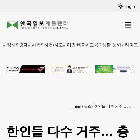
login
#
정치
#
경제
#
사회
#
사건/사고
#
이민·비자
#
교육
#
생활·문화
#
라이프
뉴스
한인들 다수 거주… 충격속 자녀 생사에 애태워
home
한인들 다수 거주… 충