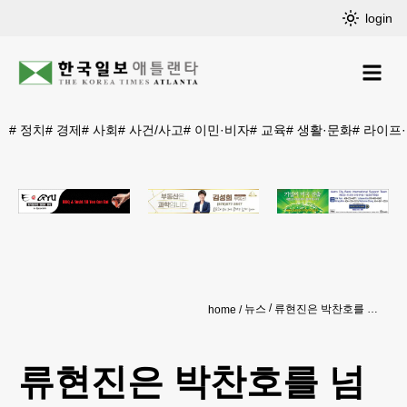
login
#
정치
#
경제
#
사회
#
사건/사고
#
이민·비자
#
교육
#
생활·문화
#
라이프
뉴스
류현진은 박찬호를 넘을 수 있을까
home
류현진은 박찬호를 넘