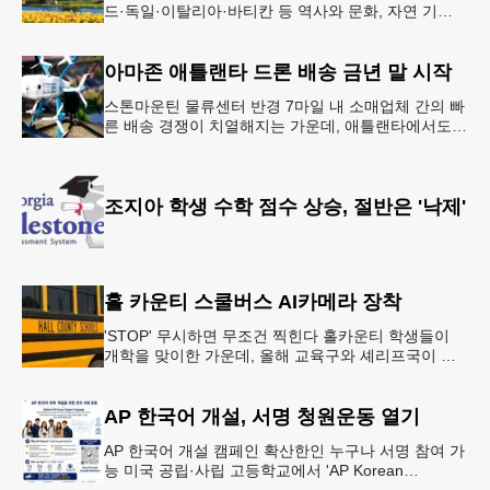
드·독일·이탈리아·바티칸 등 역사와 문화, 자연 기
행…‘감동과 치유의 대장정’ 10월 6일 출발, 호텔·버스
·식사 일정‘
아마존 애틀랜타 드론 배송 금년 말 시작
스톤마운틴 물류센터 반경 7마일 내 소매업체 간의 빠
른 배송 경쟁이 치열해지는 가운데, 애틀랜타에서도
조만간 아마존의 택배가 하늘을 날아 배송될 예정이
다.아마존은 올해 말 조지아주
조지아 학생 수학 점수 상승, 절반은 '낙제'
홀 카운티 스쿨버스 AI카메라 장착
'STOP' 무시하면 무조건 찍힌다 홀카운티 학생들이
개학을 맞이한 가운데, 올해 교육구와 셰리프국이 학
생들의 안전을 위협하는 스쿨버스 추월 차량을 상대로
강력한 단속에 나선다.홀
AP 한국어 개설, 서명 청원운동 열기
AP 한국어 개설 캠페인 확산한인 누구나 서명 참여 가
능 미국 공립·사립 고등학교에서 'AP Korean
Language and Culture(한국어 및 한국문화 AP 과목)'