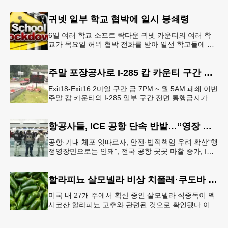
개
귀넷 일부 학교 협박에 일시 봉쇄령
6일 여러 학교 소프트 락다운 귀넷 카운티의 여러 학
교가 목요일 허위 협박 전화를 받아 일선 학교들에 일
시적인 봉쇄령이 내려졌다고 교육구 측이 밝혔다.학부
모들에게 발송된 서한에서
주말 포장공사로 I-285 캅 카운티 구간 통행금지
Exit18-Exit16 2마일 구간 금 7PM ~ 월 5AM 폐쇄 이번
주말 캅 카운티의 I-285 일부 구간 전면 통행금지가 시
행된다. 18번 출구인 페이스 페리 로드에서 16
항공사들, ICE 공항 단속 반발…“영장 없인 협조 불가”
공항·기내 체포 잇따르자, 안전·법적책임 우려 확산“행
정영장만으로는 안돼”, 전국 공항 곳곳 마찰 증가, ICE
는 공항 단속 확대 방침 연방 이민세관단속국 요원들
이 뉴욕 JKF 케
할라피뇨 살모넬라 비상 치폴레·쿠도바 긴급 회수
미국 내 27개 주에서 확산 중인 살모넬라 식중독이 멕
시코산 할라피뇨 고추와 관련된 것으로 확인됐다.이에
따라 멕시코 음식 체인인 치폴레와 쿠도바가 해당 식
재료를 전면 회수했다.연