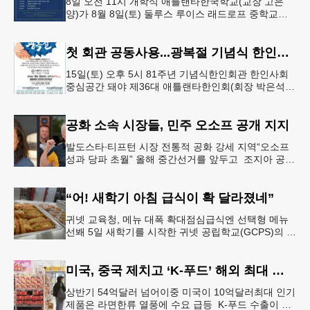
8일 오전 11시 개학식 애틀랜타한국학교(교장 고은
양)가 8월 8일(토) 둘루스 루이스 래드로프 중학교에
서 26-27학년도 새 학기를 시작한다. 개학식은 당일
오전 11시 학교 카
첫 회관 공동사용...광복절 기념식 한인회관서
15일(토) 오후 5시 81주년 기념식한인회관 한인사회
중심공간 돼야 제36대 애틀랜타한인회(회장 박은석·
이사장 강신범)는 제81주년 광복절 기념식을 오는 15
일(토) 오후 5시
공화 소속 시장들, 민주 오소프 공개 지지
발도스타∙티프턴 시장 전통적 공화 강세 지역“오소프
성과 당파 초월” 올해 중간선거를 앞두고 조지아 공화
당 소속 두 명의 시장이 민주당 존 오스프 연방상원의
원 지지를 선언했다.
“어! 새학기 아침 급식이 확 달라졌네”
귀넷 교육청, 메뉴 대폭 확대점심급식엔 선택형 메뉴
선봬 5일 새학기를 시작한 귀넷 공립학교(GCPS)의 급
식 메뉴가 한층 다양해졌다.GCPS 학교영양프로그램
에 따르면 특히 아침
미국, 중국 제치고 ‘K-푸드’ 해외 최대 시장 부상
상반기 54억달러 넘어이중 미국이 10억달러최대 인기
제품은 라면한류 열풍에 수요 급등 K-푸드 수출이 라