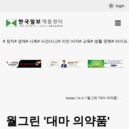
login
#
정치
#
경제
#
사회
#
사건/사고
#
이민·비자
#
교육
#
생활·문화
#
라이프
뉴스
월그린 '대마 의약품' 시판
home
월그린 '대마 의약품'