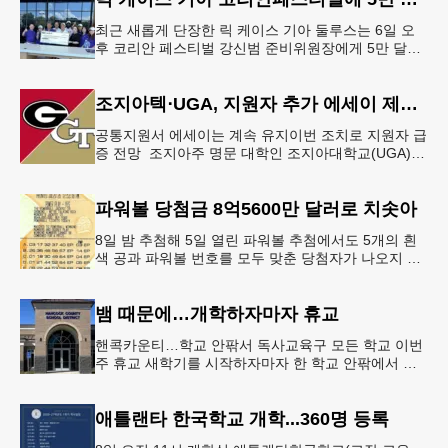
최근 새롭게 단장한 릭 케이스 기아 둘루스는 6일 오
후 코리안 페스티벌 강신범 준비위원장에게 5만 달러
를 현금으로 후원했다. 릭 케이스 기아 관계자는 딜러
샵에 언제든 한인들의 방문
조지아텍⋅UGA, 지원자 추가 에세이 제출 폐지
공통지원서 에세이는 계속 유지이번 조치로 지원자 급
증 전망 조지아주 명문 대학인 조지아대학교(UGA)와
조지아텍(GT)에 지원하는 고등학교 12학년 학생들의
입시 부담이 한층 줄
파워볼 당첨금 8억5600만 달러로 치솟아
8일 밤 추첨해 5일 열린 파워볼 추첨에서도 5개의 흰
색 공과 파워볼 번호를 모두 맞춘 당첨자가 나오지 않
으면서 행운의 주인공은 다음 기회로 미뤄지게 됐다.
이에 따라 이번 주 토요
뱀 때문에…개학하자마자 휴교
핸콕카운티…학교 안팎서 독사교육구 모든 학교 이번
주 휴교 새학기를 시작하자마자 한 학교 안팎에서 잇
따라 뱀들이 출몰해 교육구 모든 학교가 휴교에 들어
가는 일이 벌어졌다.6일 WS
애틀랜타 한국학교 개학...360명 등록