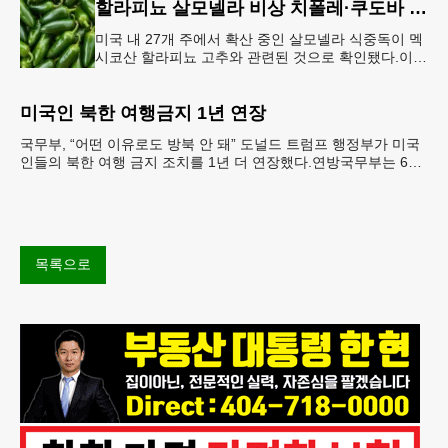
할라피뇨 살모넬라 비상 치폴레·쿠도바 긴급 회수
미국 내 27개 주에서 확산 중인 살모넬라 식중독이 멕
시코산 할라피뇨 고추와 관련된 것으로 확인됐다.이에
따라 멕시코 음식 체인인 치폴레와 쿠도바가 해당 식
재료를 전면 회수했다.연
미국인 북한 여행금지 1년 연장
국무부, “어떤 이유로도 방북 안 돼” 도널드 트럼프 행정부가 미국
인들의 북한 여행 금지 조치를 1년 더 연장했다.연방국무부는 6일
“북한 내 체포와 구금 위험으로부터 미국민의 안
목록으로