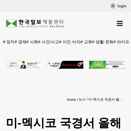
login
#
정치
#
경제
#
사회
#
사건/사고
#
이민·비자
#
교육
#
생활·문화
#
라이프
뉴스
미-멕시코 국경서 올해 이민자 341명 숨져
home
미-멕시코 국경서 올해