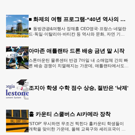
■ 화제의 여행 프로그램-“40년 역사의 신뢰… 서유럽 8개국 13일 대장정”
■ 동방관광&여행사 장재홍 CEO영국·프랑스·네덜란
드·독일·이탈리아·바티칸 등 역사와 문화, 자연 기
행…‘감동과 치유의 대장정’ 10월 6일 출발, 호텔·버스
·식사 일정‘
아마존 애틀랜타 드론 배송 금년 말 시작
스톤마운틴 물류센터 반경 7마일 내 소매업체 간의 빠
른 배송 경쟁이 치열해지는 가운데, 애틀랜타에서도
조만간 아마존의 택배가 하늘을 날아 배송될 예정이
다.아마존은 올해 말 조지아주
조지아 학생 수학 점수 상승, 절반은 '낙제'
홀 카운티 스쿨버스 AI카메라 장착
'STOP' 무시하면 무조건 찍힌다 홀카운티 학생들이
개학을 맞이한 가운데, 올해 교육구와 셰리프국이 학
생들의 안전을 위협하는 스쿨버스 추월 차량을 상대로