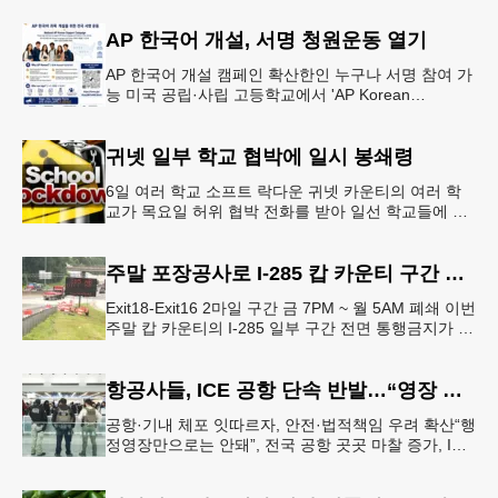
강력한 단속에 나선다.홀
AP 한국어 개설, 서명 청원운동 열기
AP 한국어 개설 캠페인 확산한인 누구나 서명 참여 가
능 미국 공립·사립 고등학교에서 'AP Korean
Language and Culture(한국어 및 한국문화 AP 과목)'
개
귀넷 일부 학교 협박에 일시 봉쇄령
6일 여러 학교 소프트 락다운 귀넷 카운티의 여러 학
교가 목요일 허위 협박 전화를 받아 일선 학교들에 일
시적인 봉쇄령이 내려졌다고 교육구 측이 밝혔다.학부
모들에게 발송된 서한에서
주말 포장공사로 I-285 캅 카운티 구간 통행금지
Exit18-Exit16 2마일 구간 금 7PM ~ 월 5AM 폐쇄 이번
주말 캅 카운티의 I-285 일부 구간 전면 통행금지가 시
행된다. 18번 출구인 페이스 페리 로드에서 16
항공사들, ICE 공항 단속 반발…“영장 없인 협조 불가”
공항·기내 체포 잇따르자, 안전·법적책임 우려 확산“행
정영장만으로는 안돼”, 전국 공항 곳곳 마찰 증가, ICE
는 공항 단속 확대 방침 연방 이민세관단속국 요원들
이 뉴욕 JKF 케