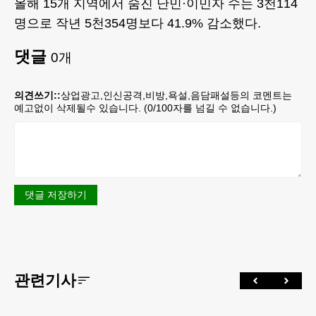
올해 15개 지역에서 숨진 난민·이민자 수는 3천114
명으로 작년 5천354명보다 41.9% 감소했다.
댓글
0
개
의견쓰기::
상업광고,인신공격,비방,욕설,음담패설등의 코멘트는
예고없이 삭제될수 있습니다. (
0
/100자를 넘길 수 없습니다.)
댓글 저장하기
관련기사