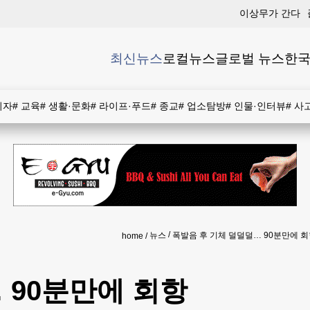
이상무가 간다
최신뉴스
로컬뉴스
글로벌 뉴스
한국
비자
#
교육
#
생활·문화
#
라이프·푸드
#
종교
#
업소탐방
#
인물·인터뷰
#
사
뉴스
폭발음 후 기체 덜덜덜… 90분만에 
home
 90분만에 회항