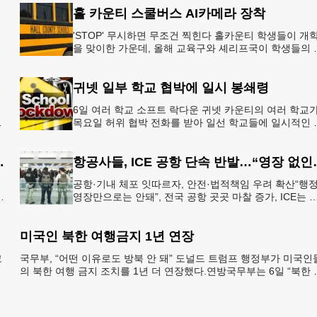
홀 카운티 스쿨버스 AI카메라 장착
'STOP' 무시하면 무조건 찍힌다 홀카운티 학생들이 개
을 맞이한 가운데, 올해 교육구와 셰리프국이 학생들의 
전을 위협하는 스쿨버스 추월 차량을 상대로 강력한 단
에 나선다.홀
귀넷 일부 학교 협박에 일시 봉쇄령
6일 여러 학교 소프트 락다운 귀넷 카운티의 여러 학교
목요일 허위 협박 전화를 받아 일선 학교들에 일시적인 
쇄령이 내려졌다고 교육구 측이 밝혔다.학부모들에게 
된 서한에서
운티 구간 통행금지
항공사들, ICE 
공항·기내 체포 잇따르자, 안전·법적책임 우려 확산“행
영장만으로는 안돼”, 전국 공항 곳곳 마찰 증가, ICE는 
항 단속 확대 방침 연방 이민세관단속국 요원들이 뉴욕
JKF 케
미국인 북한 여행금지 1년 연장
코
국무부, “어떤 이유로도 방북 안 돼” 도널드 트럼프 행정부가 미국인
멕
의 북한 여행 금지 조치를 1년 더 연장했다.연방국무부는 6일 “북한 
체포와 구금 위험으로부터 미국민의 안