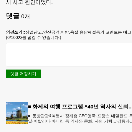
시 사고 원인이었다.
댓글
0
개
의견쓰기::
상업광고,인신공격,비방,욕설,음담패설등의 코멘트는 예고
(
0
/100자를 넘길 수 없습니다.)
댓글 저장하기
■ 화제의 여행 프로그램-“40년 역사의 신뢰… 서유럽 
■ 동방관광&여행사 장재홍 CEO영국·프랑스·네덜란드·
일·이탈리아·바티칸 등 역사와 문화, 자연 기행…‘감동과
치유의 대장정’ 10월 6일 출발, 호텔·버스·식사 일정‘