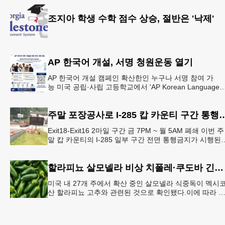
조지아 학생 수학 점수 상승, 절반은 '낙제'
AP 한국어 개설, 서명 청원운동 열기
AP 한국어 개설 캠페인 확산한인 누구나 서명 참여 가
능 미국 공립·사립 고등학교에서 'AP Korean Language
and Culture(한국어 및 한국문화 AP 과목)' 개
주말 포장공사로 I-285 캅 카
Exit18-Exit16 2마일 구간 금 7PM ~ 월 5AM 폐쇄 이번 주
말 캅 카운티의 I-285 일부 구간 전면 통행금지가 시행된
다. 18번 출구인 페이스 페리 로드에서 16
할라피뇨 살모넬라 비상 치폴레·쿠도바 긴급 회수
미국 내 27개 주에서 확산 중인 살모넬라 식중독이 멕시
산 할라피뇨 고추와 관련된 것으로 확인됐다.이에 따라 
시코 음식 체인인 치폴레와 쿠도바가 해당 식재료를 전면
회수했다.연