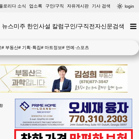
플로리다 소식
업소록
구인/구직
자유게시판
기사 검색
login
 뉴스
미주 한인
사설 칼럼
구인/구직
전자신문
검색
고
#
부동산
#
기획·특집
#
마트정보
#
연예·스포츠
회항