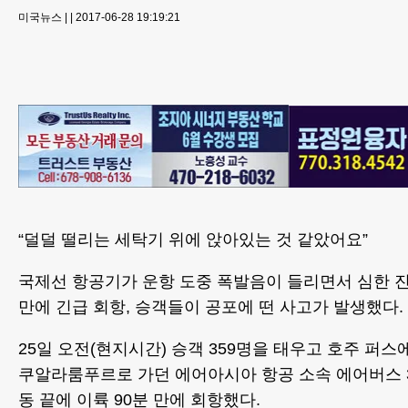
미국뉴스
|
|
2017-06-28 19:19:21
“덜덜 떨리는 세탁기 위에 앉아있는 것 같았어요”
국제선 항공기가 운항 도중 폭발음이 들리면서 심한 진
만에 긴급 회항, 승객들이 공포에 떤 사고가 발생했다.
25일 오전(현지시간) 승객 359명을 태우고 호주 퍼
쿠알라룸푸르로 가던 에어아시아 항공 소속 에어버스 3
동 끝에 이륙 90분 만에 회항했다.