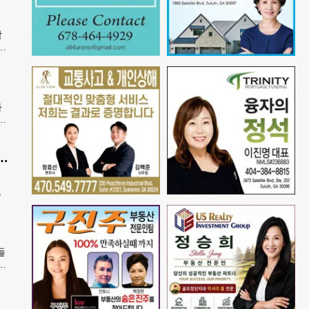
학
안
속
가
봉
발송
공항 단속 반발…“영장 없인 협조 불가”
정
공
들
내