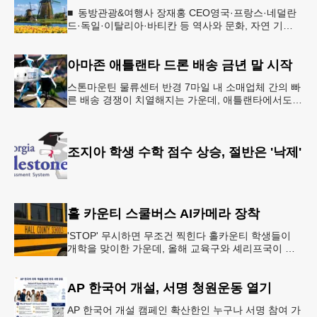
■ 동방관광&여행사 장재홍 CEO영국·프랑스·네덜란
드·독일·이탈리아·바티칸 등 역사와 문화, 자연 기
행…‘감동과 치유의 대장정’ 10월 6일 출발, 호텔·버스
·식사 일정‘
아마존 애틀랜타 드론 배송 금년 말 시작
스톤마운틴 물류센터 반경 7마일 내 소매업체 간의 빠
른 배송 경쟁이 치열해지는 가운데, 애틀랜타에서도
조만간 아마존의 택배가 하늘을 날아 배송될 예정이
다.아마존은 올해 말 조지아주
조지아 학생 수학 점수 상승, 절반은 '낙제'
홀 카운티 스쿨버스 AI카메라 장착
'STOP' 무시하면 무조건 찍힌다 홀카운티 학생들이
개학을 맞이한 가운데, 올해 교육구와 셰리프국이 학
생들의 안전을 위협하는 스쿨버스 추월 차량을 상대로
강력한 단속에 나선다.홀
AP 한국어 개설, 서명 청원운동 열기
AP 한국어 개설 캠페인 확산한인 누구나 서명 참여 가