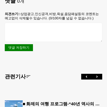
댓글
0
개
의견쓰기::
상업광고,인신공격,비방,욕설,음담패설등의 코멘트는
예고없이 삭제될수 있습니다. (
0
/100자를 넘길 수 없습니다.)
댓글 저장하기
관련기사
■ 화제의 여행 프로그램-“40년 역사의 신뢰… 서유럽 8개국 13일 대장정”