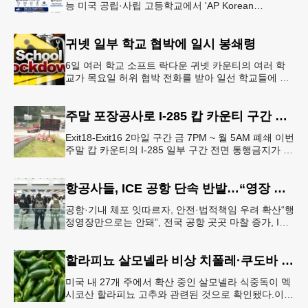
능 미국 공립·사립 고등학교에서 'AP Korean
Language and Culture(한국어 및 한국문화 AP 과목)'
개
귀넷 일부 학교 협박에 일시 봉쇄령
6일 여러 학교 소프트 락다운 귀넷 카운티의 여러 학
교가 목요일 허위 협박 전화를 받아 일선 학교들에 일
시적인 봉쇄령이 내려졌다고 교육구 측이 밝혔다.학부
모들에게 발송된 서한에서
주말 포장공사로 I-285 캅 카운티 구간 통행금지
Exit18-Exit16 2마일 구간 금 7PM ~ 월 5AM 폐쇄 이번
주말 캅 카운티의 I-285 일부 구간 전면 통행금지가 시
행된다. 18번 출구인 페이스 페리 로드에서 16
항공사들, ICE 공항 단속 반발…“영장 없인 협조 불가”
공항·기내 체포 잇따르자, 안전·법적책임 우려 확산“행
정영장만으로는 안돼”, 전국 공항 곳곳 마찰 증가, ICE
는 공항 단속 확대 방침 연방 이민세관단속국 요원들
이 뉴욕 JKF 케
할라피뇨 살모넬라 비상 치폴레·쿠도바 긴급 회수
미국 내 27개 주에서 확산 중인 살모넬라 식중독이 멕
시코산 할라피뇨 고추와 관련된 것으로 확인됐다.이에
따라 멕시코 음식 체인인 치폴레와 쿠도바가 해당 식