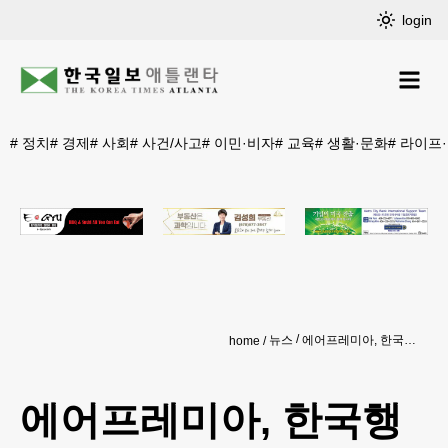
login
#
정치
#
경제
#
사회
#
사건/사고
#
이민·비자
#
교육
#
생활·문화
#
라이프
뉴스
에어프레미아, 한국행 항공권 할인
home
에어프레미아, 한국행