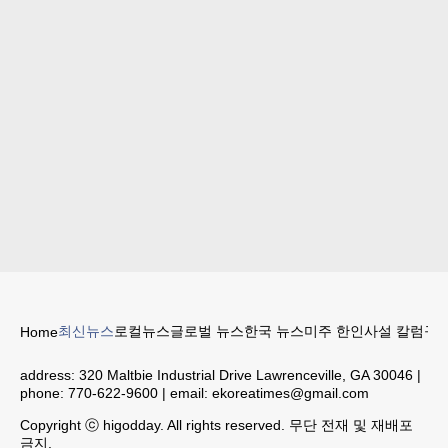
최신뉴스
로컬뉴스
글로벌 뉴스
한국 뉴스
미주 한인
사설 칼럼
구인
Home
address:
320 Maltbie Industrial Drive Lawrenceville, GA 30046
|
phone:
770-622-9600
| email:
ekoreatimes@gmail.com
Copyright ⓒ higodday. All rights reserved. 무단 전재 및 재배포
금지.