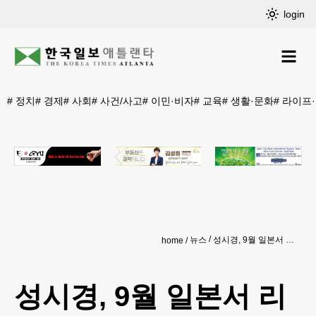
login
#
정치
#
경제
#
사회
#
사건/사고
#
이민·비자
#
교육
#
생활·문화
#
라이프
뉴스
성시경, 9월 일본서 리메이크 앨범 발표…10월 도쿄 공연
home
성시경, 9월 일본서 리