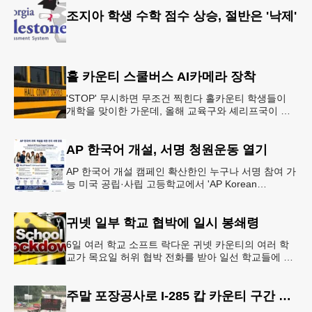
조지아 학생 수학 점수 상승, 절반은 '낙제'
홀 카운티 스쿨버스 AI카메라 장착
'STOP' 무시하면 무조건 찍힌다 홀카운티 학생들이
개학을 맞이한 가운데, 올해 교육구와 셰리프국이 학
생들의 안전을 위협하는 스쿨버스 추월 차량을 상대로
강력한 단속에 나선다.홀
AP 한국어 개설, 서명 청원운동 열기
AP 한국어 개설 캠페인 확산한인 누구나 서명 참여 가
능 미국 공립·사립 고등학교에서 'AP Korean
Language and Culture(한국어 및 한국문화 AP 과목)'
개
귀넷 일부 학교 협박에 일시 봉쇄령
6일 여러 학교 소프트 락다운 귀넷 카운티의 여러 학
교가 목요일 허위 협박 전화를 받아 일선 학교들에 일
시적인 봉쇄령이 내려졌다고 교육구 측이 밝혔다.학부
모들에게 발송된 서한에서
주말 포장공사로 I-285 캅 카운티 구간 통행금지