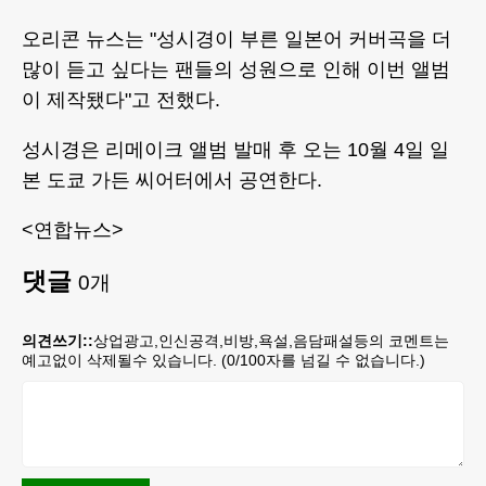
오리콘 뉴스는 "성시경이 부른 일본어 커버곡을 더
많이 듣고 싶다는 팬들의 성원으로 인해 이번 앨범
이 제작됐다"고 전했다.
성시경은 리메이크 앨범 발매 후 오는 10월 4일 일
본 도쿄 가든 씨어터에서 공연한다.
<연합뉴스>
댓글
0
개
의견쓰기::
상업광고,인신공격,비방,욕설,음담패설등의 코멘트는
예고없이 삭제될수 있습니다. (
0
/100자를 넘길 수 없습니다.)