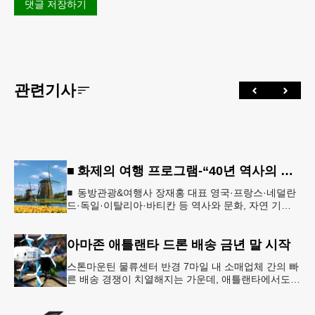
댓글 저장하기
관련기사
■ 화제의 여행 프로그램-“40년 역사의 신뢰… 서유럽 8개국 13일 대장정”
■ 동방관광&여행사 장재홍 대표 영국·프랑스·네덜란
드·독일·이탈리아·바티칸 등 역사와 문화, 자연 기
행…‘감동과 치유의 대장정’ 10월 6일 출발, 호텔·버스
·식사 일정‘
아마존 애틀랜타 드론 배송 금년 말 시작
스톤마운틴 물류센터 반경 7마일 내 소매업체 간의 빠
른 배송 경쟁이 치열해지는 가운데, 애틀랜타에서도
조만간 아마존의 택배가 하늘을 날아 배송될 예정이
다.아마존은 올해 말 조지아주