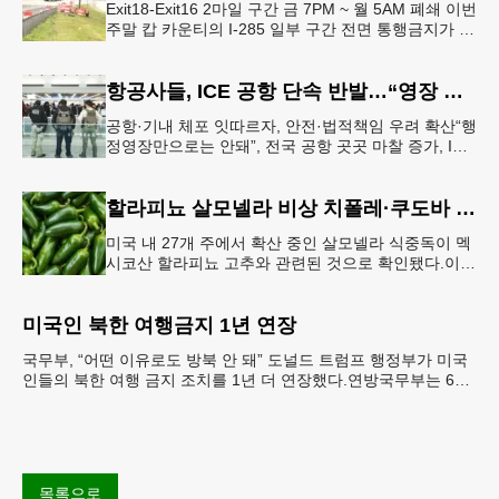
Exit18-Exit16 2마일 구간 금 7PM ~ 월 5AM 폐쇄 이번
주말 캅 카운티의 I-285 일부 구간 전면 통행금지가 시
행된다. 18번 출구인 페이스 페리 로드에서 16
항공사들, ICE 공항 단속 반발…“영장 없인 협조 불가”
공항·기내 체포 잇따르자, 안전·법적책임 우려 확산“행
정영장만으로는 안돼”, 전국 공항 곳곳 마찰 증가, ICE
는 공항 단속 확대 방침 연방 이민세관단속국 요원들
이 뉴욕 JKF 케
할라피뇨 살모넬라 비상 치폴레·쿠도바 긴급 회수
미국 내 27개 주에서 확산 중인 살모넬라 식중독이 멕
시코산 할라피뇨 고추와 관련된 것으로 확인됐다.이에
따라 멕시코 음식 체인인 치폴레와 쿠도바가 해당 식
재료를 전면 회수했다.연
미국인 북한 여행금지 1년 연장
국무부, “어떤 이유로도 방북 안 돼” 도널드 트럼프 행정부가 미국
인들의 북한 여행 금지 조치를 1년 더 연장했다.연방국무부는 6일
“북한 내 체포와 구금 위험으로부터 미국민의 안
목록으로