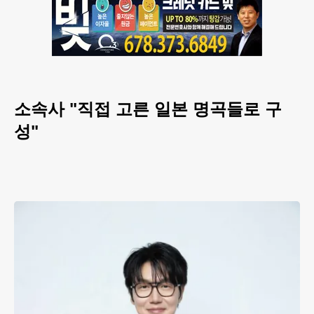
소속사 "직접 고른 일본 명곡들로 구
성"