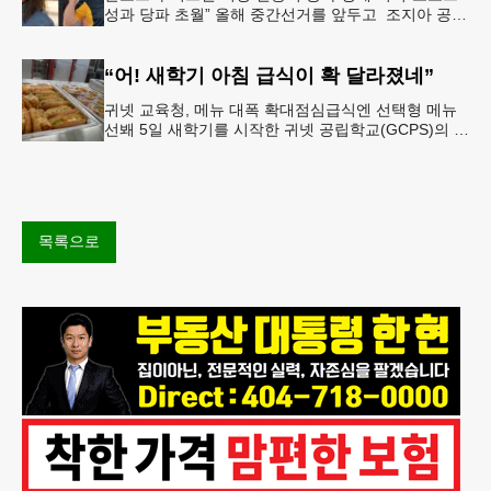
성과 당파 초월” 올해 중간선거를 앞두고 조지아 공화
당 소속 두 명의 시장이 민주당 존 오스프 연방상원의
원 지지를 선언했다.
“어! 새학기 아침 급식이 확 달라졌네”
귀넷 교육청, 메뉴 대폭 확대점심급식엔 선택형 메뉴
선봬 5일 새학기를 시작한 귀넷 공립학교(GCPS)의 급
식 메뉴가 한층 다양해졌다.GCPS 학교영양프로그램
에 따르면 특히 아침
목록으로