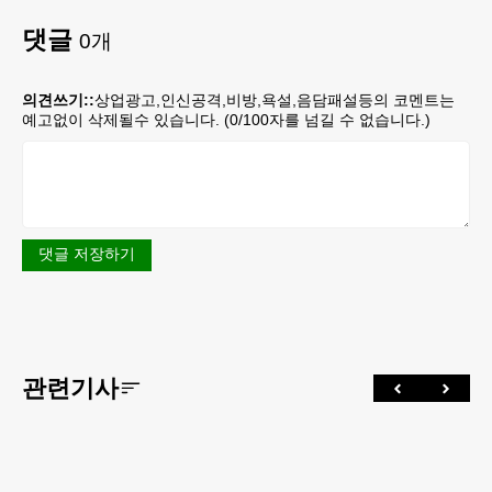
댓글
0
개
의견쓰기::
상업광고,인신공격,비방,욕설,음담패설등의 코멘트는
예고없이 삭제될수 있습니다. (
0
/100자를 넘길 수 없습니다.)
댓글 저장하기
관련기사