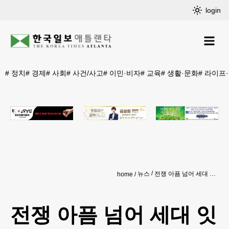
login
#
정치
#
경제
#
사회
#
사건/사고
#
이민·비자
#
교육
#
생활·문화
#
라이프
뉴스
전쟁 아픔 넘어 세대 잇는 가족의 기억
home
전쟁 아픔 넘어 세대 잇