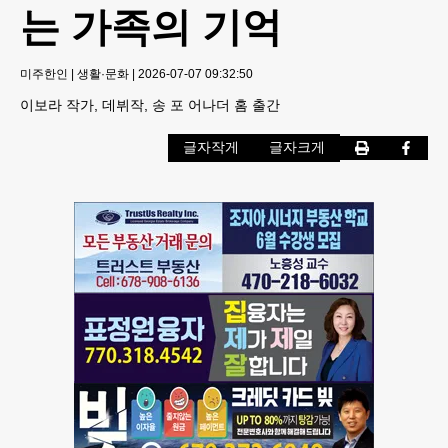
는 가족의 기억
미주한인
|
생활·문화
|
2026-07-07 09:32:50
이보라 작가, 데뷔작, 송 포 어나더 홈 출간
글자작게
글자크게