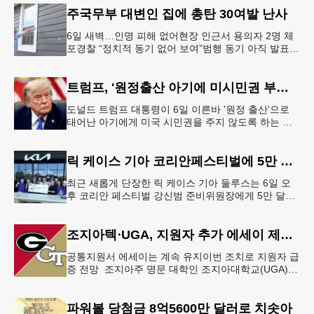
주국무부 대변인 집에 총탄 30여발 난사
6일 새벽…인명 피해 없어현장 인근서 용의자 2명 체
포경찰 “정치적 동기 없어 보여”범행 동기 아직 발표
안 돼 조지아 국무장관 대변인이자 공보국장 자택에
최소 30발의 총격이
트럼프, '원정출산 아기에 미시민권 부여 금지' 행정명령 서명
도널드 트럼프 대통령이 6일 이른바 '원정 출산'으로
태어난 아기에게 미국 시민권을 주지 않도록 하는 행
정명령에 서명했다.트럼프 대통령은 이날 백악관에서
서명식을 열고 이같은 내용
릭 케이스 기아 코리안페스티벌에 5만 달러 후원
최근 새롭게 단장한 릭 케이스 기아 둘루스는 6일 오
후 코리안 페스티벌 강신범 준비위원장에게 5만 달러
를 현금으로 후원했다. 릭 케이스 기아 관계자는 딜러
샵에 언제든 한인들의 방문
조지아텍⋅UGA, 지원자 추가 에세이 제출 폐지
공통지원서 에세이는 계속 유지이번 조치로 지원자 급
증 전망 조지아주 명문 대학인 조지아대학교(UGA)와
조지아텍(GT)에 지원하는 고등학교 12학년 학생들의
입시 부담이 한층 줄
파워볼 당첨금 8억5600만 달러로 치솟아