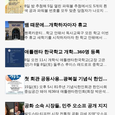
8일 밤 추첨해 5일 열린 파워볼 추첨에서도 5개의 흰
색 공과 파워볼 번호를 모두 맞춘 당첨자가 나오지 않
으면서 행운의 주인공은 다음 기회로 미뤄지게 됐다.
이에 따라 이번 주 토요
뱀 때문에…개학하자마자 휴교
핸콕카운티…학교 안팎서 독사교육구 모든 학교 이번
주 휴교 새학기를 시작하자마자 한 학교 안팎에서 잇
따라 뱀들이 출몰해 교육구 모든 학교가 휴교에 들어
가는 일이 벌어졌다.6일 WS
애틀랜타 한국학교 개학...360명 등록
8일 오전 11시 개학식 애틀랜타한국학교(교장 고은
양)가 8월 8일(토) 둘루스 루이스 래드로프 중학교에
서 26-27학년도 새 학기를 시작한다. 개학식은 당일
오전 11시 학교 카
첫 회관 공동사용...광복절 기념식 한인회관서
15일(토) 오후 5시 81주년 기념식한인회관 한인사회
중심공간 돼야 제36대 애틀랜타한인회(회장 박은석·
이사장 강신범)는 제81주년 광복절 기념식을 오는 15
일(토) 오후 5시
공화 소속 시장들, 민주 오소프 공개 지지
발도스타∙티프턴 시장 전통적 공화 강세 지역“오소프