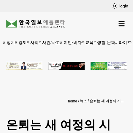
login
#
정치
#
경제
#
사회
#
사건/사고
#
이민·비자
#
교육
#
생활·문화
#
라이프
뉴스
은퇴는 새 여정의 시작… 무작정 쉬려고만 하면 안 돼
home
은퇴는 새 여정의 시