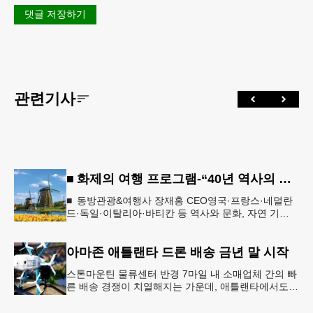
댓글 저장하기
관련기사
■ 화제의 여행 프로그램-“40년 역사의 신뢰… 서유럽 8개국 13일 대장정”
■ 동방관광&여행사 장재홍 CEO영국·프랑스·네덜란
드·독일·이탈리아·바티칸 등 역사와 문화, 자연 기
행…‘감동과 치유의 대장정’ 10월 6일 출발, 호텔·버스
·식사 일정‘
아마존 애틀랜타 드론 배송 금년 말 시작
스톤마운틴 물류센터 반경 7마일 내 소매업체 간의 빠
른 배송 경쟁이 치열해지는 가운데, 애틀랜타에서도
조만간 아마존의 택배가 하늘을 날아 배송될 예정이
다.아마존은 올해 말 조지아주