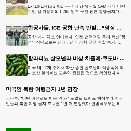
Exit18-Exit16 2마일 구간 금 7PM ~ 월 5AM 폐쇄 이번
주말 캅 카운티의 I-285 일부 구간 전면 통행금지가 시
행된다. 18번 출구인 페이스 페리 로드에서 16
항공사들, ICE 공항 단속 반발…“영장 없인 협조 불가”
공항·기내 체포 잇따르자, 안전·법적책임 우려 확산“행
정영장만으로는 안돼”, 전국 공항 곳곳 마찰 증가, ICE
는 공항 단속 확대 방침 연방 이민세관단속국 요원들
이 뉴욕 JKF 케
할라피뇨 살모넬라 비상 치폴레·쿠도바 긴급 회수
미국 내 27개 주에서 확산 중인 살모넬라 식중독이 멕
시코산 할라피뇨 고추와 관련된 것으로 확인됐다.이에
따라 멕시코 음식 체인인 치폴레와 쿠도바가 해당 식
재료를 전면 회수했다.연
미국인 북한 여행금지 1년 연장
국무부, “어떤 이유로도 방북 안 돼” 도널드 트럼프 행정부가 미국
인들의 북한 여행 금지 조치를 1년 더 연장했다.연방국무부는 6일
“북한 내 체포와 구금 위험으로부터 미국민의 안