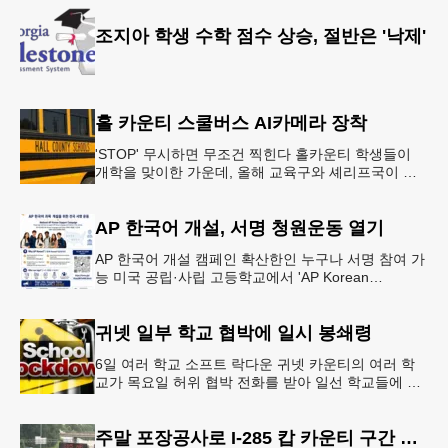
조지아 학생 수학 점수 상승, 절반은 '낙제'
홀 카운티 스쿨버스 AI카메라 장착
'STOP' 무시하면 무조건 찍힌다 홀카운티 학생들이
개학을 맞이한 가운데, 올해 교육구와 셰리프국이 학
생들의 안전을 위협하는 스쿨버스 추월 차량을 상대로
강력한 단속에 나선다.홀
AP 한국어 개설, 서명 청원운동 열기
AP 한국어 개설 캠페인 확산한인 누구나 서명 참여 가
능 미국 공립·사립 고등학교에서 'AP Korean
Language and Culture(한국어 및 한국문화 AP 과목)'
개
귀넷 일부 학교 협박에 일시 봉쇄령
6일 여러 학교 소프트 락다운 귀넷 카운티의 여러 학
교가 목요일 허위 협박 전화를 받아 일선 학교들에 일
시적인 봉쇄령이 내려졌다고 교육구 측이 밝혔다.학부
모들에게 발송된 서한에서
주말 포장공사로 I-285 캅 카운티 구간 통행금지