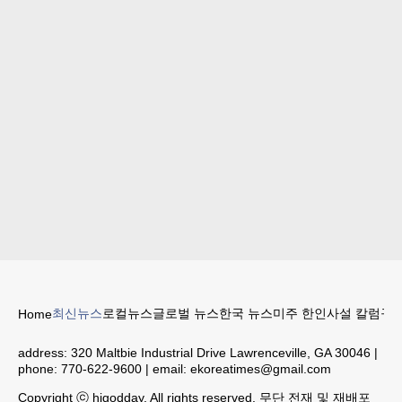
최신뉴스
로컬뉴스
글로벌 뉴스
한국 뉴스
미주 한인
사설 칼럼
구인
Home
address:
320 Maltbie Industrial Drive Lawrenceville, GA 30046
|
phone:
770-622-9600
| email:
ekoreatimes@gmail.com
Copyright ⓒ higodday. All rights reserved. 무단 전재 및 재배포