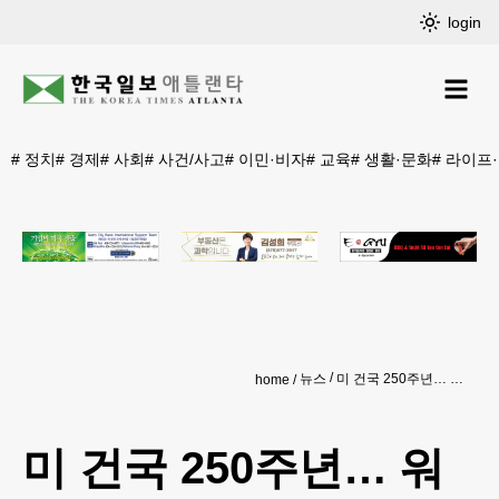
login
#
정치
#
경제
#
사회
#
사건/사고
#
이민·비자
#
교육
#
생활·문화
#
라이프
뉴스
미 건국 250주년… 워싱턴 밝힌 ‘자유의 빛’
home
미 건국 250주년… 워