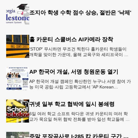
다.아마존은 올해 말 조지아주
조지아 학생 수학 점수 상승, 절반은 '낙제'
홀 카운티 스쿨버스 AI카메라 장착
'STOP' 무시하면 무조건 찍힌다 홀카운티 학생들이
개학을 맞이한 가운데, 올해 교육구와 셰리프국이 학
생들의 안전을 위협하는 스쿨버스 추월 차량을 상대로
강력한 단속에 나선다.홀
AP 한국어 개설, 서명 청원운동 열기
AP 한국어 개설 캠페인 확산한인 누구나 서명 참여 가
능 미국 공립·사립 고등학교에서 'AP Korean
Language and Culture(한국어 및 한국문화 AP 과목)'
개
귀넷 일부 학교 협박에 일시 봉쇄령
6일 여러 학교 소프트 락다운 귀넷 카운티의 여러 학
교가 목요일 허위 협박 전화를 받아 일선 학교들에 일
시적인 봉쇄령이 내려졌다고 교육구 측이 밝혔다.학부
모들에게 발송된 서한에서
주말 포장공사로 I-285 캅 카운티 구간 통행금지