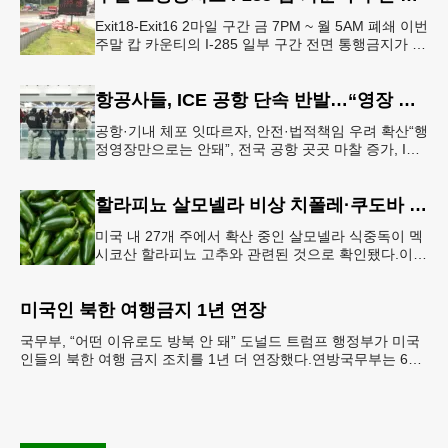
Exit18-Exit16 2마일 구간 금 7PM ~ 월 5AM 폐쇄 이번
주말 캅 카운티의 I-285 일부 구간 전면 통행금지가 시
행된다. 18번 출구인 페이스 페리 로드에서 16
항공사들, ICE 공항 단속 반발…“영장 없인 협조 불가”
공항·기내 체포 잇따르자, 안전·법적책임 우려 확산“행
정영장만으로는 안돼”, 전국 공항 곳곳 마찰 증가, ICE
는 공항 단속 확대 방침 연방 이민세관단속국 요원들
이 뉴욕 JKF 케
할라피뇨 살모넬라 비상 치폴레·쿠도바 긴급 회수
미국 내 27개 주에서 확산 중인 살모넬라 식중독이 멕
시코산 할라피뇨 고추와 관련된 것으로 확인됐다.이에
따라 멕시코 음식 체인인 치폴레와 쿠도바가 해당 식
재료를 전면 회수했다.연
미국인 북한 여행금지 1년 연장
국무부, “어떤 이유로도 방북 안 돼” 도널드 트럼프 행정부가 미국
인들의 북한 여행 금지 조치를 1년 더 연장했다.연방국무부는 6일
“북한 내 체포와 구금 위험으로부터 미국민의 안