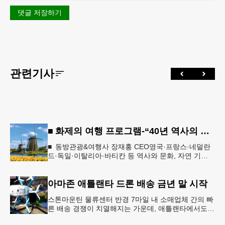
댓글 저장하기
관련기사
■ 화제의 여행 프로그램-“40년 역사의 신뢰… 서유럽 8개국 13일 대장정”
■ 동방관광&여행사 장재홍 CEO영국·프랑스·네덜란
드·독일·이탈리아·바티칸 등 역사와 문화, 자연 기
행…‘감동과 치유의 대장정’ 10월 6일 출발, 호텔·버스
·식사 일정‘
아마존 애틀랜타 드론 배송 금년 말 시작
스톤마운틴 물류센터 반경 7마일 내 소매업체 간의 빠
른 배송 경쟁이 치열해지는 가운데, 애틀랜타에서도
조만간 아마존의 택배가 하늘을 날아 배송될 예정이