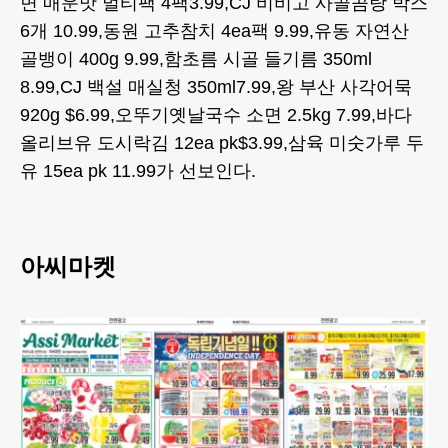
면 매운맛 멀티팩 4팩3.99,CJ 비비고 사골곰탕 박스
6개 10.99,동원 고추참치 4ea팩 9.99,유동 자연산
골뱅이 400g 9.99,함초름 시골 들기름 350ml
8.99,CJ 백설 매실청 350ml7.99,왕 부산 사각어묵
920g $6.99,오뚜기옛날국수 소면 2.5kg 7.99,바다
올리브유 도시락김 12ea pk$3.99,삼육 미숫가루 두
유 15ea pk 11.99가 선보인다.
아씨마켓