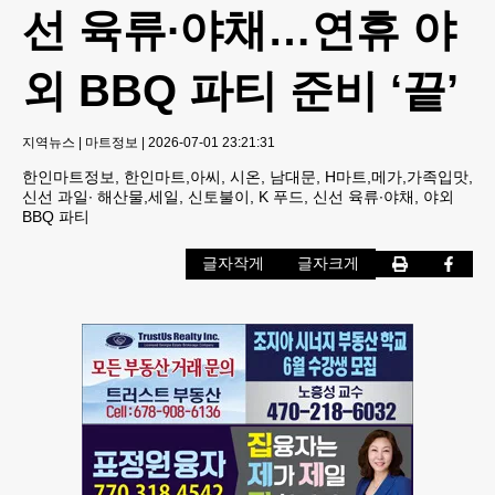
선 육류∙야채…연휴 야
외 BBQ 파티 준비 ‘끝’
지역뉴스
|
마트정보
|
2026-07-01 23:21:31
한인마트정보, 한인마트,아씨, 시온, 남대문, H마트,메가,가족입맛,
신선 과일∙ 해산물,세일, 신토불이, K 푸드, 신선 육류∙야채, 야외
BBQ 파티
글자작게
글자크게