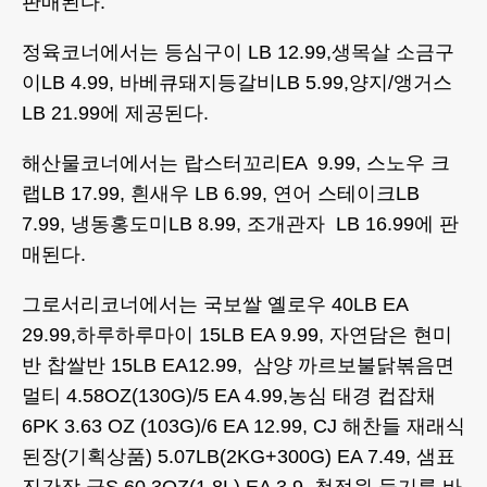
판매된다.
정육코너에서는 등심구이 LB 12.99,생목살 소금구
이LB 4.99, 바베큐돼지등갈비LB 5.99,양지/앵거스
LB 21.99에 제공된다.
해산물코너에서는 랍스터꼬리EA 9.99, 스노우 크
랩LB 17.99, 흰새우 LB 6.99, 연어 스테이크LB
7.99, 냉동홍도미LB 8.99, 조개관자 LB 16.99에 판
매된다.
그로서리코너에서는 국보쌀 옐로우 40LB EA
29.99,하루하루마이 15LB EA 9.99, 자연담은 현미
반 찹쌀반 15LB EA12.99, 삼양 까르보불닭볶음면
멀티 4.58OZ(130G)/5 EA 4.99,농심 태경 컵잡채
6PK 3.63 OZ (103G)/6 EA 12.99, CJ 해찬들 재래식
된장(기획상품) 5.07LB(2KG+300G) EA 7.49, 샘표
진간장 금S 60.3OZ(1.8L) EA 3.9, 청정원 들기름 바