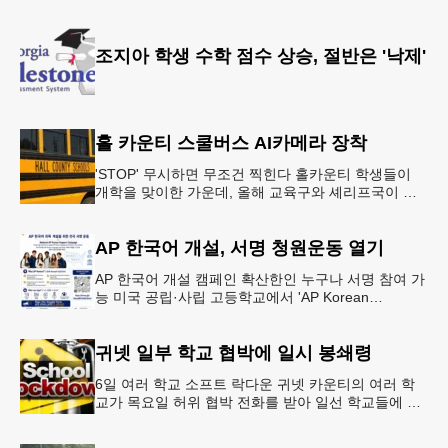
조만간 아마존의 택배가 하늘을 날아 배송될 예정이
다.아마존은 올해 말 조지아주
조지아 학생 수학 점수 상승, 절반은 '낙제'
홀 카운티 스쿨버스 AI카메라 장착
'STOP' 무시하면 무조건 찍힌다 홀카운티 학생들이
개학을 맞이한 가운데, 올해 교육구와 셰리프국이 학
생들의 안전을 위협하는 스쿨버스 추월 차량을 상대로
강력한 단속에 나선다.홀
AP 한국어 개설, 서명 청원운동 열기
AP 한국어 개설 캠페인 확산한인 누구나 서명 참여 가
능 미국 공립·사립 고등학교에서 'AP Korean
Language and Culture(한국어 및 한국문화 AP 과목)'
개
귀넷 일부 학교 협박에 일시 봉쇄령
6일 여러 학교 소프트 락다운 귀넷 카운티의 여러 학
교가 목요일 허위 협박 전화를 받아 일선 학교들에 일
시적인 봉쇄령이 내려졌다고 교육구 측이 밝혔다.학부
모들에게 발송된 서한에서