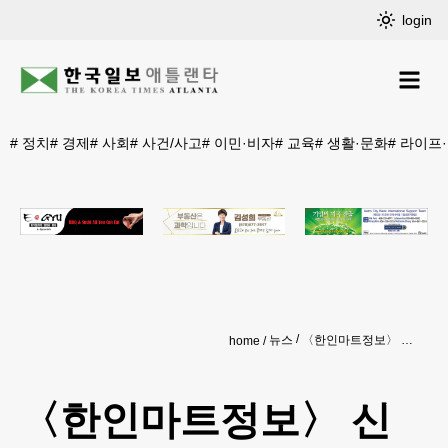
login
#
정치
#
경제
#
사회
#
사건/사고
#
이민·비자
#
교육
#
생활·문화
#
라이프
뉴스
〈한인마트정보〉 신선 육류∙야채…연휴 야외 BBQ 파티 준비 ‘끝’
home
〈한인마트정보〉 신