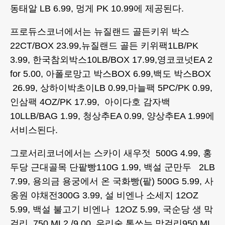
동태알 LB 6.99, 멍게 PK 10.99에 제공된다.
프로듀스코너에서는 뉴질랜드 골든키위 박스
22CT/BOX 23.99,뉴질랜드 골든 키위팩1LB/PK
3.99, 한국참외박스10LB/BOX 17.99,영코코넛EA 2
for 5.00, 아폴로망고 박스BOX 6.99,백도 박스BOX
26.99, 상하이박초이LB 0.99,마늘팩 5PC/PK 0.99,
인삼팩 4OZ/PK 17.99, 아이다호 감자백
10LLB/BAG 1.99, 청상추EA 0.99, 양상추EA 1.99에
서비스된다.
그로서리코너에서는 스카이 새우젓 500G 4.99, 홍
두당 근대골목 단팥빵110G 1.99, 백설 군만두 2LB
7.99, 용의금 용궁에서 온 국화빵(팥) 500G 5.99, 사
옹원 야채전300G 3.99, 설 비엔나 소세지 12OZ
5.99, 백설 불고기 비엔나 12OZ 5.99, 국순당 생 막
걸리 750 ML2 /9.00, 우리술 톡쏘는 막걸리950 ML