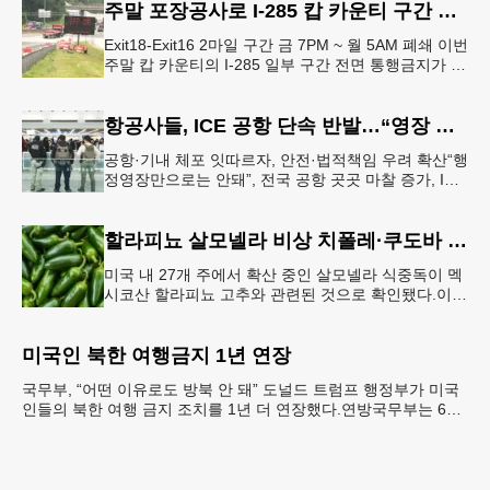
주말 포장공사로 I-285 캅 카운티 구간 통행금지
Exit18-Exit16 2마일 구간 금 7PM ~ 월 5AM 폐쇄 이번
주말 캅 카운티의 I-285 일부 구간 전면 통행금지가 시
행된다. 18번 출구인 페이스 페리 로드에서 16
항공사들, ICE 공항 단속 반발…“영장 없인 협조 불가”
공항·기내 체포 잇따르자, 안전·법적책임 우려 확산“행
정영장만으로는 안돼”, 전국 공항 곳곳 마찰 증가, ICE
는 공항 단속 확대 방침 연방 이민세관단속국 요원들
이 뉴욕 JKF 케
할라피뇨 살모넬라 비상 치폴레·쿠도바 긴급 회수
미국 내 27개 주에서 확산 중인 살모넬라 식중독이 멕
시코산 할라피뇨 고추와 관련된 것으로 확인됐다.이에
따라 멕시코 음식 체인인 치폴레와 쿠도바가 해당 식
재료를 전면 회수했다.연
미국인 북한 여행금지 1년 연장
국무부, “어떤 이유로도 방북 안 돼” 도널드 트럼프 행정부가 미국
인들의 북한 여행 금지 조치를 1년 더 연장했다.연방국무부는 6일
“북한 내 체포와 구금 위험으로부터 미국민의 안