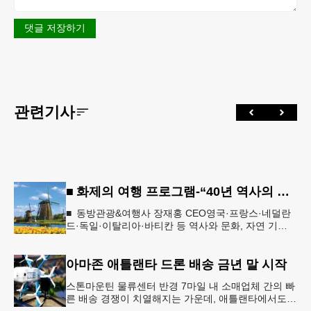
댓글 저장하기
관련기사
■ 화제의 여행 프로그램-“40년 역사의 신뢰… 서유럽 8개국 13일 대장정”
■ 동방관광&여행사 장재홍 CEO영국·프랑스·네덜란
드·독일·이탈리아·바티칸 등 역사와 문화, 자연 기
행…‘감동과 치유의 대장정’ 10월 6일 출발, 호텔·버스
·식사 일정‘
아마존 애틀랜타 드론 배송 금년 말 시작
스톤마운틴 물류센터 반경 7마일 내 소매업체 간의 빠
른 배송 경쟁이 치열해지는 가운데, 애틀랜타에서도