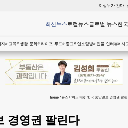
이상무가 간다
최신뉴스
로컬뉴스
글로벌 뉴스
한국
비자
#
교육
#
생활·문화
#
라이프·푸드
#
종교
#
업소탐방
#
인물·인터뷰
#
사
뉴스
‘워크아웃’ 한국 중앙일보 경영권 팔
home
보 경영권 팔린다