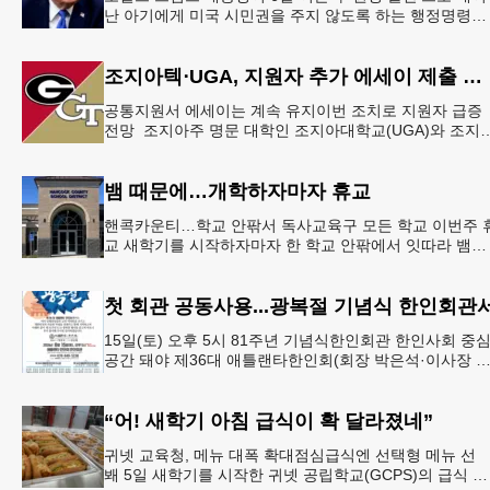
난 아기에게 미국 시민권을 주지 않도록 하는 행정명령에
서명했다.트럼프 대통령은 이날 백악관에서 서명식을 열
이같은 내용
조지아텍⋅UGA, 지원자 추가 에세이 제출 폐지
공통지원서 에세이는 계속 유지이번 조치로 지원자 급증
전망 조지아주 명문 대학인 조지아대학교(UGA)와 조지
텍(GT)에 지원하는 고등학교 12학년 학생들의 입시 부담
이 한층 줄
뱀 때문에…개학하자마자 휴교
핸콕카운티…학교 안팎서 독사교육구 모든 학교 이번주 
교 새학기를 시작하자마자 한 학교 안팎에서 잇따라 뱀들
이 출몰해 교육구 모든 학교가 휴교에 들어가는 일이 벌
졌다.6일 WS
첫 회관 공동사용...광복절 기념식 한인회관
15일(토) 오후 5시 81주년 기념식한인회관 한인사회 중
공간 돼야 제36대 애틀랜타한인회(회장 박은석·이사장 
신범)는 제81주년 광복절 기념식을 오는 15일(토) 오후 5
시
“어! 새학기 아침 급식이 확 달라졌네”
귀넷 교육청, 메뉴 대폭 확대점심급식엔 선택형 메뉴 선
봬 5일 새학기를 시작한 귀넷 공립학교(GCPS)의 급식 메