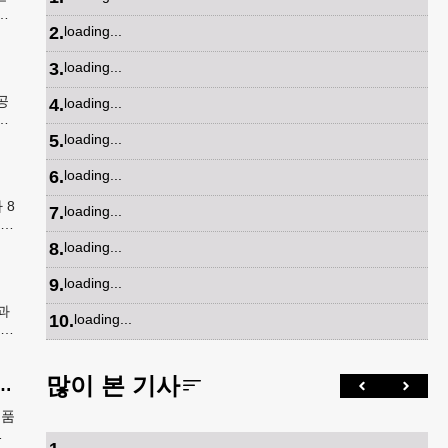
으
2
.
loading...
 한
3
.
loading...
공
4
.
loading...
행
번
5
.
loading...
6
.
loading...
 8
7
.
loading...
학년
카
8
.
loading...
9
.
loading...
과
10
.
loading...
선
많이 본 기사
고 ‘K-푸드’ 해외 최대 시장 부상
제품
,