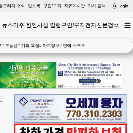
플로리다 소식
업소록
구인/구직
자유게시판
기사 검색
login
 뉴스
미주 한인
사설 칼럼
구인/구직
전자신문
검색
고
#
부동산
#
기획·특집
#
마트정보
#
연예·스포츠
린다