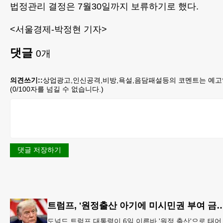
법정관리 결정은 7월30일까지 보류하기로 했다.
<서울경제-박정현 기자>
댓글
0
개
의견쓰기::
상업광고,인신공격,비방,욕설,음담패설등의 코멘트는 예고
(
0
/100자를 넘길 수 없습니다.)
댓글 저장하기
트럼프, '원정출산 아기에 미시민권 부여 금
도널드 트럼프 대통령이 6일 이른바 '원정 출산'으로 태어