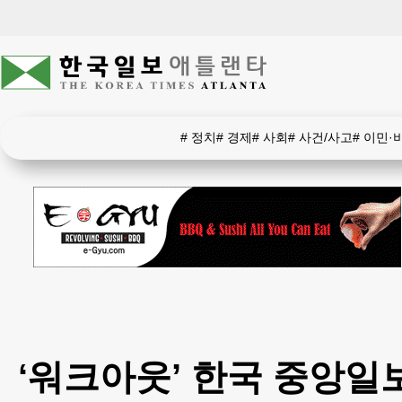
#
정치
#
경제
#
사회
#
사건/사고
#
이민·
‘워크아웃’ 한국 중앙일