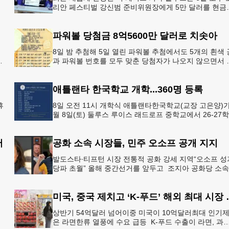
리안 페스티벌 강신범 준비위원장에게 5만 달러를 현금
고
로 후원했다. 릭 케이스 기아 관계자는 딜러샵에 언제든
인들의 방문
파워볼 당첨금 8억5600만 달러로 치솟아
8일 밤 추첨해 5일 열린 파워볼 추첨에서도 5개의 흰색 
아
과 파워볼 번호를 모두 맞춘 당첨자가 나오지 않으면서 
운의 주인공은 다음 기회로 미뤄지게 됐다.이에 따라 이
주 토요
애틀랜타 한국학교 개학...360명 등록
휴
8일 오전 11시 개학식 애틀랜타한국학교(교장 고은양)가
월 8일(토) 둘루스 루이스 래드로프 중학교에서 26-27
어
도 새 학기를 시작한다. 개학식은 당일 오전 11시 학교 
서
공화 소속 시장들, 민주 오소프 공개 지지
심
발도스타∙티프턴 시장 전통적 공화 강세 지역“오소프 성
강
당파 초월” 올해 중간선거를 앞두고 조지아 공화당 소속
두 명의 시장이 민주당 존 오스프 연방상원의원 지지를 
언했다.
미국, 중국 제치
상반기 54억달러 넘어이중 미국이 10억달러최대 인기
은 라면한류 열풍에 수요 급등 K-푸드 수출이 라면, 과자