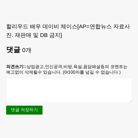
할리우드 배우 데이비 체이스[AP=연합뉴스 자료사
진. 재판매 및 DB 금지]
댓글
0
개
의견쓰기::
상업광고,인신공격,비방,욕설,음담패설등의 코멘트는
예고없이 삭제될수 있습니다. (
0
/100자를 넘길 수 없습니다.)
댓글 저장하기