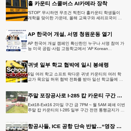
홀 카운티 스쿨버스 AI카메라 장착
'STOP' 무시하면 무조건 찍힌다 홀카운티 학생들이
개학을 맞이한 가운데, 올해 교육구와 셰리프국이 학
생들의 안전을 위협하는 스쿨버스 추월 차량을 상대로
강력한 단속에 나선다.홀
AP 한국어 개설, 서명 청원운동 열기
AP 한국어 개설 캠페인 확산한인 누구나 서명 참여 가
능 미국 공립·사립 고등학교에서 'AP Korean
Language and Culture(한국어 및 한국문화 AP 과목)'
개
귀넷 일부 학교 협박에 일시 봉쇄령
6일 여러 학교 소프트 락다운 귀넷 카운티의 여러 학
교가 목요일 허위 협박 전화를 받아 일선 학교들에 일
시적인 봉쇄령이 내려졌다고 교육구 측이 밝혔다.학부
모들에게 발송된 서한에서
주말 포장공사로 I-285 캅 카운티 구간 통행금지
Exit18-Exit16 2마일 구간 금 7PM ~ 월 5AM 폐쇄 이번
주말 캅 카운티의 I-285 일부 구간 전면 통행금지가 시
행된다. 18번 출구인 페이스 페리 로드에서 16
항공사들, ICE 공항 단속 반발…“영장 없인 협조 불가”