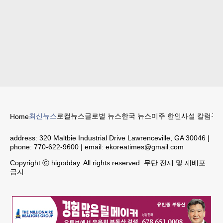
최신뉴스
로컬뉴스
글로벌 뉴스
한국 뉴스
미주 한인
사설 칼럼
구인
Home
address:
320 Maltbie Industrial Drive Lawrenceville, GA 30046
|
phone:
770-622-9600
| email:
ekoreatimes@gmail.com
Copyright ⓒ higodday. All rights reserved. 무단 전재 및 재배포
금지.