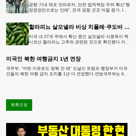
공항·기내 체포 잇따르자, 안전·법적책임 우려 확산“행
정영장만으로는 안돼”, 전국 공항 곳곳 마찰 증가, ICE
는 공항 단속 확대 방침 연방 이민세관단속국 요원들
이 뉴욕 JKF 케
할라피뇨 살모넬라 비상 치폴레·쿠도바 긴급 회수
미국 내 27개 주에서 확산 중인 살모넬라 식중독이 멕
시코산 할라피뇨 고추와 관련된 것으로 확인됐다.이에
따라 멕시코 음식 체인인 치폴레와 쿠도바가 해당 식
재료를 전면 회수했다.연
미국인 북한 여행금지 1년 연장
국무부, “어떤 이유로도 방북 안 돼” 도널드 트럼프 행정부가 미국
인들의 북한 여행 금지 조치를 1년 더 연장했다.연방국무부는 6일
“북한 내 체포와 구금 위험으로부터 미국민의 안
목록으로