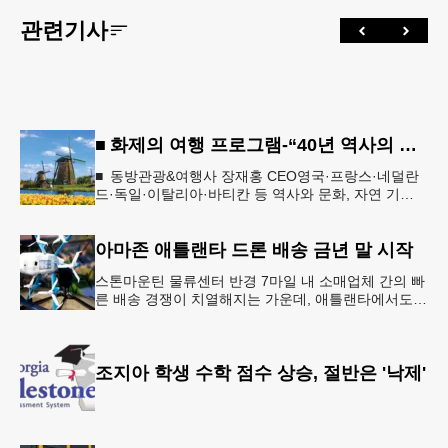
관련기사
■ 화제의 여행 프로그램-“40년 역사의 신뢰… 서유럽 8개국 13일 대장정”
■ 동방관광&여행사 장재홍 CEO영국·프랑스·네덜란
드·독일·이탈리아·바티칸 등 역사와 문화, 자연 기
행…‘감동과 치유의 대장정’ 10월 6일 출발, 호텔·버스
·식사 일정‘
아마존 애틀랜타 드론 배송 금년 말 시작
스톤마운틴 물류센터 반경 7마일 내 소매업체 간의 빠
른 배송 경쟁이 치열해지는 가운데, 애틀랜타에서도
조만간 아마존의 택배가 하늘을 날아 배송될 예정이
다.아마존은 올해 말 조지아주
조지아 학생 수학 점수 상승, 절반은 '낙제'