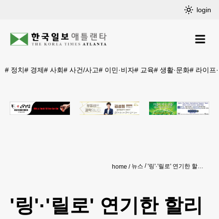
login
#
정치
#
경제
#
사회
#
사건/사고
#
이민·비자
#
교육
#
생활·문화
#
라이프
뉴스
'링'·'릴로' 연기한 할리우드 배우 체이스, 에이즈로 사망
home
'링'·'릴로' 연기한 할리