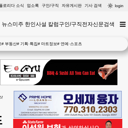
플로리다 소식
업소록
구인/구직
자유게시판
기사 검색
login
 뉴스
미주 한인
사설 칼럼
구인/구직
전자신문
검색
고
#
부동산
#
기획·특집
#
마트정보
#
연예·스포츠
리샷
포