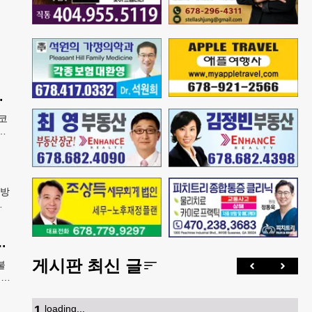
도바 긴급 회수
코
멕
면
연방
신
록 기승… 한인 123억 피해
게시판 최신 글
불
 요
 받
1
.
loading...