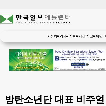
#
정치
#
경제
#
사회
#
사건/사고
#
이민·
방탄소년단 대표 비주얼 진