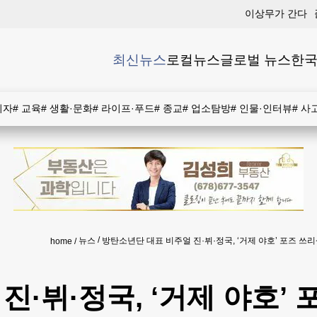
이상무가 간다
최신뉴스
로컬뉴스
글로벌 뉴스
한국
비자
#
교육
#
생활·문화
#
라이프·푸드
#
종교
#
업소탐방
#
인물·인터뷰
#
사
뉴스
방탄소년단 대표 비주얼 진·뷔·정국, ‘거제 야호’ 포즈 쓰
home
·뷔·정국, ‘거제 야호’ 