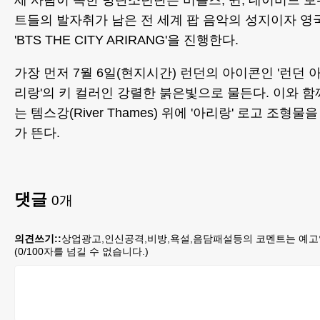
세 사람이 속한 방탄소년단은 비틀즈, 퀸, 데이비드 
트들의 발자취가 남은 전 세계 팝 음악의 성지이자 
'BTS THE CITY ARIRANG'을 진행한다.
가장 먼저 7월 6일(현지시간) 런던의 아이콘인 '런던 아이'(
리랑'의 키 컬러인 강렬한 붉은빛으로 물든다. 이와 함
는 템스강(River Thames) 위에 '아리랑' 로고 조형
가 뜬다.
댓글
0
개
의견쓰기::
상업광고,인신공격,비방,욕설,음담패설등의 코멘트는 예고
(
0
/100자를 넘길 수 없습니다.)