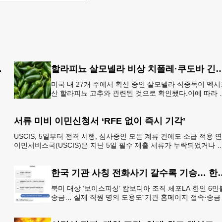
인 협조 불가”
할라피뇨 살모넬라 비상 치폴레·쿠
미국 내 27개 주에서 확산 중인 살모넬라 식중독이 멕시
산 할라피뇨 고추와 관련된 것으로 확인됐다.이에 따라 
시코 음식 체인인 치폴레와 쿠도바가 해당 식재료를 전
회수했다.연
서류 미비 이민신청서 ‘RFE 없이 즉시 기각’
USCIS, 5일부터 전격 시행, 심사중인 모든 계류 건에도 소급 적용 
내
이민서비스국(USCIS)은 지난 5일 필수 제출 서류가 누락되었거나 
청 자격 입증이 불충분한 이민 신청
한국 기관 사칭 전화사기 갈수
북미 대상 ‘보이스피싱’ 캄보디아 조직 체포LA 한인 6만
송금… 실제 직원 명의 도용도“기관 홈페이지 접속·송금
플
청은 100% 사기” 피해자가 검사를 사칭한 남성과 주고