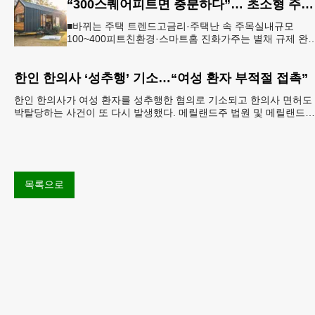
“300스퀘어피트면 충분하다”… 초소형 주택 열풍
■바뀌는 주택 트렌드고금리·주택난 속 주목실내규모
100~400피트친환경·스마트홈 진화가주는 별채 규제 완
화 주택 다운사이징 열풍에 타이니 하우스 인기도 늘고 
다. [로이터]
한인 한의사 ‘성추행’ 기소…“여성 환자 부적절 접촉”
한인 한의사가 여성 환자를 성추행한 혐의로 기소되고 한의사 면허도
박탈당하는 사건이 또 다시 발생했다. 메릴랜드주 법원 및 메릴랜드주
보건부에 따르면 엘리콧시티에 거주하는 한인 최
목록으로