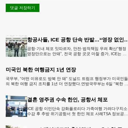
댓글 저장하기
항공사들, ICE 공항 단속 반발…“영장 없
공항·기내 체포 잇따르자, 안전·법적책임 우려 확산“행정
영장만으로는 안돼”, 전국 공항 곳곳 마찰 증가, ICE는 공
항 단속 확대 방침 연방 이민세관단속국 요원들이 뉴욕
JKF 케
미국인 북한 여행금지 1년 연장
국무부, “어떤 이유로도 방북 안 돼” 도널드 트럼프 행정부가 미국인들
의 북한 여행 금지 조치를 1년 더 연장했다.연방국무부는 6일 “북한 
체포와 구금 위험으로부터 미국민의 안
결혼 영주권 수속 한인, 공항서 체포
ICE 공항 이민단속 강화플로리다 가족여행 가려다구치소
수감 후 추방 위기공항서 첫 한인 체포 사례TSA 정보공유
확대 여파 결혼 영주권을 수속 중이던 20대 한인 남성이 
로리다