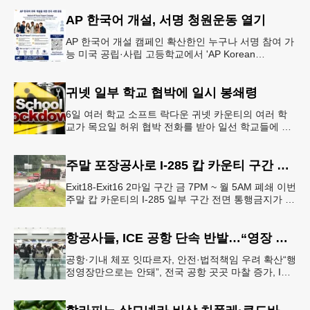
강력한 단속에 나선다.홀
AP 한국어 개설, 서명 청원운동 열기
AP 한국어 개설 캠페인 확산한인 누구나 서명 참여 가
능 미국 공립·사립 고등학교에서 'AP Korean
Language and Culture(한국어 및 한국문화 AP 과목)'
개
귀넷 일부 학교 협박에 일시 봉쇄령
6일 여러 학교 소프트 락다운 귀넷 카운티의 여러 학
교가 목요일 허위 협박 전화를 받아 일선 학교들에 일
시적인 봉쇄령이 내려졌다고 교육구 측이 밝혔다.학부
모들에게 발송된 서한에서
주말 포장공사로 I-285 캅 카운티 구간 통행금지
Exit18-Exit16 2마일 구간 금 7PM ~ 월 5AM 폐쇄 이번
주말 캅 카운티의 I-285 일부 구간 전면 통행금지가 시
행된다. 18번 출구인 페이스 페리 로드에서 16
항공사들, ICE 공항 단속 반발…“영장 없인 협조 불가”
공항·기내 체포 잇따르자, 안전·법적책임 우려 확산“행
정영장만으로는 안돼”, 전국 공항 곳곳 마찰 증가, ICE
는 공항 단속 확대 방침 연방 이민세관단속국 요원들
이 뉴욕 JKF 케