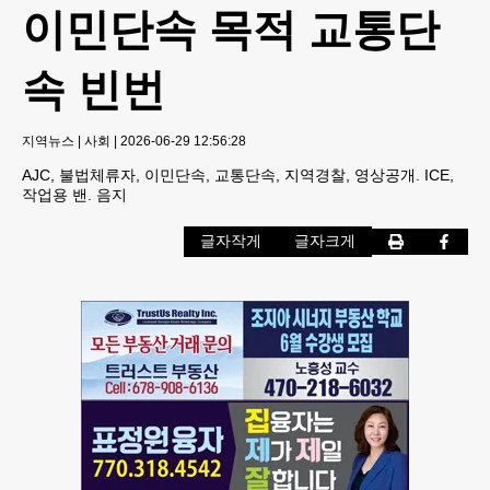
이민단속 목적 교통단
속 빈번
지역뉴스
|
사회
|
2026-06-29 12:56:28
AJC, 불법체류자, 이민단속, 교통단속, 지역경찰, 영상공개. ICE,
작업용 밴. 음지
글자작게
글자크게