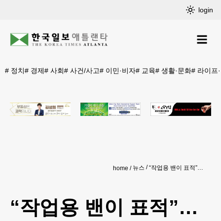
login
#
정치
#
경제
#
사회
#
사건/사고
#
이민·비자
#
교육
#
생활·문화
#
라이프
뉴스
“작업용 밴이 표적”…이민단속 목적 교통단속 빈번
home
“작업용 밴이 표적”…