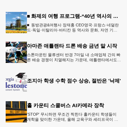
■ 화제의 여행 프로그램-“40년 역사의 신뢰… 서유럽 8개국 13일 대장정”
■ 동방관광&여행사 장재홍 CEO영국·프랑스·네덜란
드·독일·이탈리아·바티칸 등 역사와 문화, 자연 기
행…‘감동과 치유의 대장정’ 10월 6일 출발, 호텔·버스
·식사 일정‘
아마존 애틀랜타 드론 배송 금년 말 시작
스톤마운틴 물류센터 반경 7마일 내 소매업체 간의 빠
른 배송 경쟁이 치열해지는 가운데, 애틀랜타에서도
조만간 아마존의 택배가 하늘을 날아 배송될 예정이
다.아마존은 올해 말 조지아주
조지아 학생 수학 점수 상승, 절반은 '낙제'
홀 카운티 스쿨버스 AI카메라 장착
'STOP' 무시하면 무조건 찍힌다 홀카운티 학생들이
개학을 맞이한 가운데, 올해 교육구와 셰리프국이 학
생들의 안전을 위협하는 스쿨버스 추월 차량을 상대로