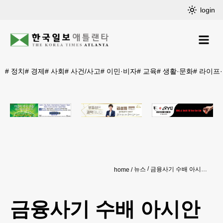
login
#
정치
#
경제
#
사회
#
사건/사고
#
이민·비자
#
교육
#
생활·문화
#
라이프
뉴스
금융사기 수배 아시안 남녀 귀넷서 목격
home
금융사기 수배 아시안