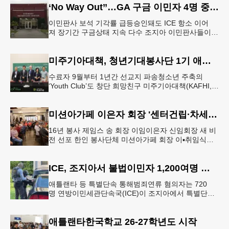
‘No Way Out’’…GA 구금 이민자 4명 중 1명만 보석
이민판사 보석 기각률 급등승인돼도 ICE 항소 이어
져 장기간 구금상태 지속 다수 조지아 이민판사들이
보석신청을 허가하는 사례가 급격하게 줄고 있다고
AJC가 보도했다.AJC는 10
미주기아대책, 청년기대봉사단 1기 애틀랜타서 배출
수료자 9월부터 1년간 선교지 파송청소년 주축의
‘Youth Club’도 창단 희망친구 미주기아대책(KAFHI,
회장 유원식)이 지난 3일부터 7일까지 애틀랜타 프라
미스교회에서제1
미션아가페 이은자 회장 '센터건립∙차세대 참여' 비전
16년 봉사 제임스 송 회장 이임이은자 신임회장 새 비
전 선포 한인 봉사단체 미션아가페 회장 이▪취임식이
지난 8일 둘루스 한식당 청담에서 열렸다. 16년간 회
장직을 수행한 제임스
ICE, 조지아서 불법이민자 1,200여명 체포
애틀랜타 등 특별단속 통해범죄연류 혐의자는 720
명 연방이민세관단속국(ICE)이 조지아에서 특별단속
을 통해 1,200여명의 불법이민자들을 체포했다.ICE는
지난 7일 보도자료를 통
애틀랜타한국학교 26-27학년도 시작