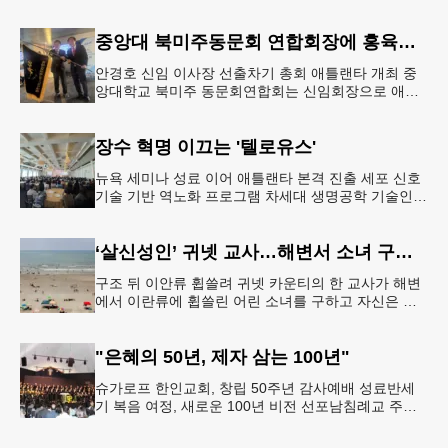
불만이 늘고 있다. 등하교 시간 외에 수업시간 중에도
충분한 사전 경고 없
중앙대 북미주동문회 연합회장에 홍육기 동문
안경호 신임 이사장 선출차기 총회 애틀랜타 개최 중
앙대학교 북미주 동문회연합회는 신임회장으로 애틀
랜타 지역 동문회장으로 재임 중인 홍육기 동문을 선
출하고 2년 뒤 애틀랜타에서 총회
장수 혁명 이끄는 '텔로유스'
뉴욕 세미나 성료 이어 애틀랜타 본격 진출 세포 신호
기술 기반 역노화 프로그램 차세대 생명공학 기술인
세포 신호(Cell Signaling) 기반의 젊음 회복 프로그램
'텔로유스
‘살신성인’ 귀넷 교사…해변서 소녀 구하고 숨져
구조 뒤 이안류 휩쓸려 귀넷 카운티의 한 교사가 해변
에서 이란류에 휩쓸린 어린 소녀를 구하고 자신은 결
국 숨지는 안타까운 일이 발생했다.사고는 지난주 금
요일인 7일 오후 7시 30
"은혜의 50년, 제자 삼는 100년"
슈가로프 한인교회, 창립 50주년 감사예배 성료반세
기 복음 여정, 새로운 100년 비전 선포남침례교 주요
인사 대거 참석 스와니에 위치한 슈가로프 한인교회
가 창립 50주년을 맞아