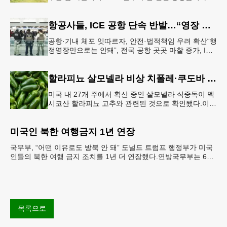
행된다. 18번 출구인 페이스 페리 로드에서 16
항공사들, ICE 공항 단속 반발…“영장 없인 협조 불가”
공항·기내 체포 잇따르자, 안전·법적책임 우려 확산“행
정영장만으로는 안돼”, 전국 공항 곳곳 마찰 증가, ICE
는 공항 단속 확대 방침 연방 이민세관단속국 요원들
이 뉴욕 JKF 케
할라피뇨 살모넬라 비상 치폴레·쿠도바 긴급 회수
미국 내 27개 주에서 확산 중인 살모넬라 식중독이 멕
시코산 할라피뇨 고추와 관련된 것으로 확인됐다.이에
따라 멕시코 음식 체인인 치폴레와 쿠도바가 해당 식
재료를 전면 회수했다.연
미국인 북한 여행금지 1년 연장
국무부, “어떤 이유로도 방북 안 돼” 도널드 트럼프 행정부가 미국
인들의 북한 여행 금지 조치를 1년 더 연장했다.연방국무부는 6일
“북한 내 체포와 구금 위험으로부터 미국민의 안
목록으로