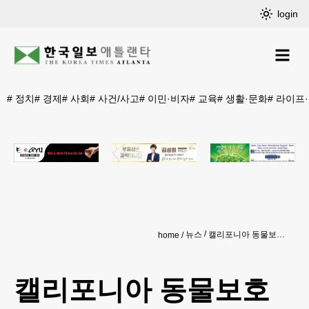
login
#
정치
#
경제
#
사회
#
사건/사고
#
이민·비자
#
교육
#
생활·문화
#
라이프
뉴스
캘리포니아 동물보호소서 개 사체 117구 무더기 발견
home
캘리포니아 동물보호