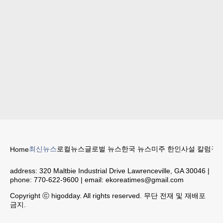
최신뉴스
로컬뉴스
글로벌 뉴스
한국 뉴스
미주 한인
사설 칼럼
구인
Home
address:
320 Maltbie Industrial Drive Lawrenceville, GA 30046
|
phone:
770-622-9600
| email:
ekoreatimes@gmail.com
Copyright ⓒ higodday. All rights reserved. 무단 전재 및 재배포
금지.