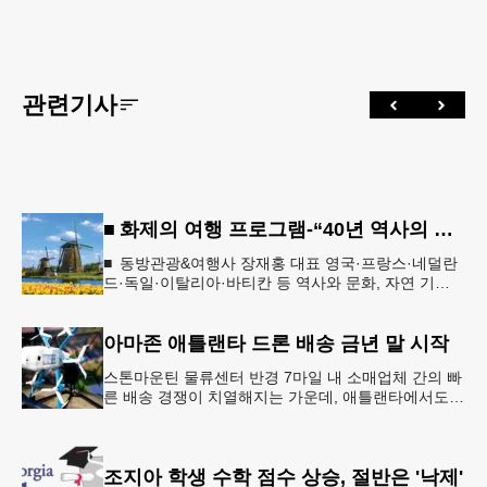
관련기사
■ 화제의 여행 프로그램-“40년 역사의 신뢰… 서유럽 8개국 13일 대장정”
■ 동방관광&여행사 장재홍 대표 영국·프랑스·네덜란
드·독일·이탈리아·바티칸 등 역사와 문화, 자연 기
행…‘감동과 치유의 대장정’ 10월 6일 출발, 호텔·버스
·식사 일정‘
아마존 애틀랜타 드론 배송 금년 말 시작
스톤마운틴 물류센터 반경 7마일 내 소매업체 간의 빠
른 배송 경쟁이 치열해지는 가운데, 애틀랜타에서도
조만간 아마존의 택배가 하늘을 날아 배송될 예정이
다.아마존은 올해 말 조지아주
조지아 학생 수학 점수 상승, 절반은 '낙제'