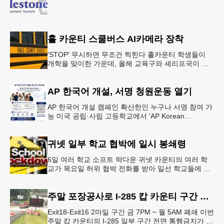
홀 카운티 스쿨버스 AI카메라 장착
'STOP' 무시하면 무조건 찍힌다 홀카운티 학생들이
개학을 맞이한 가운데, 올해 교육구와 셰리프국이 학
생들의 안전을 위협하는 스쿨버스 추월 차량을 상대로
강력한 단속에 나선다.홀
AP 한국어 개설, 서명 청원운동 열기
AP 한국어 개설 캠페인 확산한인 누구나 서명 참여 가
능 미국 공립·사립 고등학교에서 'AP Korean
Language and Culture(한국어 및 한국문화 AP 과목)'
개
귀넷 일부 학교 협박에 일시 봉쇄령
6일 여러 학교 소프트 락다운 귀넷 카운티의 여러 학
교가 목요일 허위 협박 전화를 받아 일선 학교들에 일
시적인 봉쇄령이 내려졌다고 교육구 측이 밝혔다.학부
모들에게 발송된 서한에서
주말 포장공사로 I-285 캅 카운티 구간 통행금지
Exit18-Exit16 2마일 구간 금 7PM ~ 월 5AM 폐쇄 이번
주말 캅 카운티의 I-285 일부 구간 전면 통행금지가 시