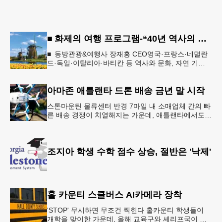
■ 화제의 여행 프로그램-“40년 역사의 신뢰… 서유럽 8개국 13일 대장정”
■ 동방관광&여행사 장재홍 CEO영국·프랑스·네덜란
드·독일·이탈리아·바티칸 등 역사와 문화, 자연 기
행…‘감동과 치유의 대장정’ 10월 6일 출발, 호텔·버스
·식사 일정‘
아마존 애틀랜타 드론 배송 금년 말 시작
스톤마운틴 물류센터 반경 7마일 내 소매업체 간의 빠
른 배송 경쟁이 치열해지는 가운데, 애틀랜타에서도
조만간 아마존의 택배가 하늘을 날아 배송될 예정이
다.아마존은 올해 말 조지아주
조지아 학생 수학 점수 상승, 절반은 '낙제'
홀 카운티 스쿨버스 AI카메라 장착
'STOP' 무시하면 무조건 찍힌다 홀카운티 학생들이
개학을 맞이한 가운데, 올해 교육구와 셰리프국이 학