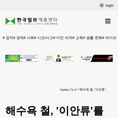
login
#
정치
#
경제
#
사회
#
사건/사고
#
이민·비자
#
교육
#
생활·문화
#
라이프
뉴스
해수욕 철, '이안류'를 만났을 때 대처법
home
해수욕 철, '이안류'를