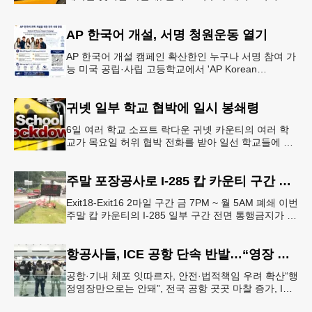
생들의 안전을 위협하는 스쿨버스 추월 차량을 상대로
강력한 단속에 나선다.홀
AP 한국어 개설, 서명 청원운동 열기
AP 한국어 개설 캠페인 확산한인 누구나 서명 참여 가
능 미국 공립·사립 고등학교에서 'AP Korean
Language and Culture(한국어 및 한국문화 AP 과목)'
개
귀넷 일부 학교 협박에 일시 봉쇄령
6일 여러 학교 소프트 락다운 귀넷 카운티의 여러 학
교가 목요일 허위 협박 전화를 받아 일선 학교들에 일
시적인 봉쇄령이 내려졌다고 교육구 측이 밝혔다.학부
모들에게 발송된 서한에서
주말 포장공사로 I-285 캅 카운티 구간 통행금지
Exit18-Exit16 2마일 구간 금 7PM ~ 월 5AM 폐쇄 이번
주말 캅 카운티의 I-285 일부 구간 전면 통행금지가 시
행된다. 18번 출구인 페이스 페리 로드에서 16
항공사들, ICE 공항 단속 반발…“영장 없인 협조 불가”
공항·기내 체포 잇따르자, 안전·법적책임 우려 확산“행
정영장만으로는 안돼”, 전국 공항 곳곳 마찰 증가, ICE
는 공항 단속 확대 방침 연방 이민세관단속국 요원들