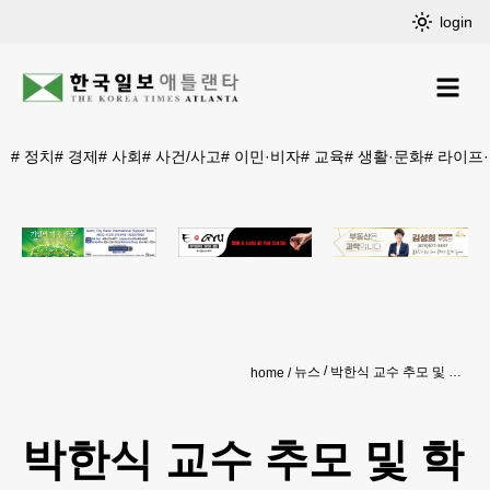
login
#
정치
#
경제
#
사회
#
사건/사고
#
이민·비자
#
교육
#
생활·문화
#
라이프
뉴스
박한식 교수 추모 및 학술대회 열린다
home
박한식 교수 추모 및 학