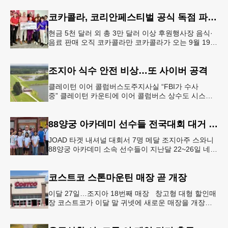
서, 전문적인 트리밍(가지치기
코카콜라, 코리안페스티벌 공식 독점 파트너 참여
현금 5천 달러 외 총 3만 달러 이상 후원행사장 음식·
음료 판매 오직 코카콜라만 코카콜라가 오는 9월 19-
20일 귀넷플레이스 몰에서 열리는 2026 코리안 페스
티벌의 공식 독점
조지아 식수 안전 비상…또 사이버 공격
클레이턴 이어 콜럼버스도주지사실 “FBI가 수사
중” 클레이턴 카운티에 이어 콜럼버스 상수도 시스템
도 사이버 공격을 받은 것으로 확인됐다. 이로써 조지
아에서만 최소 2곳의 상수도
88양궁 아카데미 선수들 전국대회 대거 입상
JOAD 타겟 내셔널 대회서 7명 메달 조지아주 스와니
88양궁 아카데미 소속 선수들이 지난달 22~26일 네브
래스카주 링컨에서 열린 2026 주니어 올림픽 양궁 디
벨롭먼트(JOA
코스트코 스톤마운틴 매장 곧 개장
이달 27일…조지아 18번째 매장 창고형 대형 할인매
장 코스트코가 이달 말 귀넷에 새로운 매장을 개장한
다.코스트코는 4일 “스톤마운틴 매장을 8월 27일 정식
개장할 예정”이라