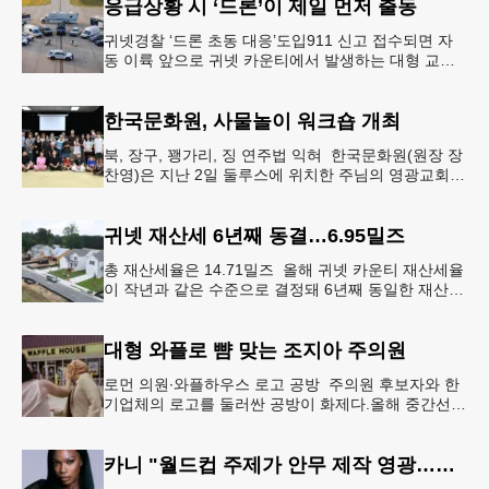
응급상황 시 ‘드론’이 제일 먼저 출동
귀넷경찰 ‘드론 초동 대응’도입911 신고 접수되면 자
동 이륙 앞으로 귀넷 카운티에서 발생하는 대형 교통
사고나 범죄 현장 등 응급 상황 발생 시 드론이 가장
먼저 현장에 출동해 상
한국문화원, 사물놀이 워크숍 개최
북, 장구, 꽹가리, 징 연주법 익혀 한국문화원(원장 장
찬영)은 지난 2일 둘루스에 위치한 주님의 영광교회에
서 사물놀이 워크숍을 개최했다.한국을 대표하는 전통
공연예술인 사물놀이
귀넷 재산세 6년째 동결…6.95밀즈
총 재산세율은 14.71밀즈 올해 귀넷 카운티 재산세율
이 작년과 같은 수준으로 결정돼 6년째 동일한 재산세
율을 유지하게 됐다.귀넷 커미셔너 위원회는 4일 저녁
열린 정례 회의에서
대형 와플로 뺨 맞는 조지아 주의원
로먼 의원∙와플하우스 로고 공방 주의원 후보자와 한
기업체의 로고를 둘러싼 공방이 화제다.올해 중간선거
에서 민주당 주상원 후보(7지구)로 나서는 루와 로먼
(둘루스) 주하원의원은
카니 "월드컵 주제가 안무 제작 영광…춤은 국경 없는 언어"