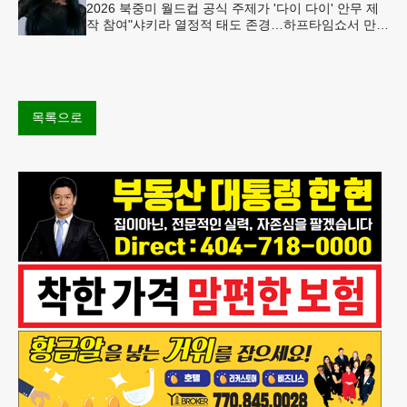
2026 북중미 월드컵 공식 주제가 '다이 다이' 안무 제
작 참여"샤키라 열정적 태도 존경…하프타임쇼서 만난
BTS, 특별한 기억""글로벌-한국 엔터테인먼트 산업 잇
는 가교 역할
목록으로