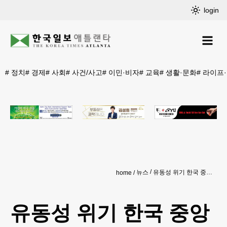
login
#
정치
#
경제
#
사회
#
사건/사고
#
이민·비자
#
교육
#
생활·문화
#
라이프
뉴스
유동성 위기 한국 중앙일보 결국 ‘부도’
home
유동성 위기 한국 중앙