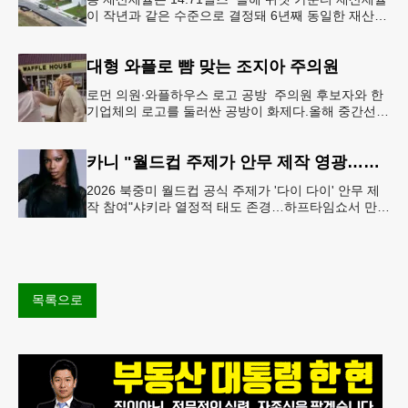
이 작년과 같은 수준으로 결정돼 6년째 동일한 재산세
율을 유지하게 됐다.귀넷 커미셔너 위원회는 4일 저녁
열린 정례 회의에서
대형 와플로 뺨 맞는 조지아 주의원
로먼 의원∙와플하우스 로고 공방 주의원 후보자와 한
기업체의 로고를 둘러싼 공방이 화제다.올해 중간선거
에서 민주당 주상원 후보(7지구)로 나서는 루와 로먼
(둘루스) 주하원의원은
카니 "월드컵 주제가 안무 제작 영광…춤은 국경 없는 언어"
2026 북중미 월드컵 공식 주제가 '다이 다이' 안무 제
작 참여"샤키라 열정적 태도 존경…하프타임쇼서 만난
BTS, 특별한 기억""글로벌-한국 엔터테인먼트 산업 잇
는 가교 역할
목록으로