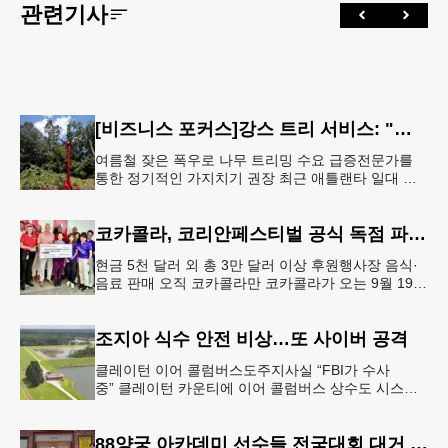
관련기사
[비즈니스 포커스]강스 트리 서비스: "강풍에 부러질라"… 여름철 주택가 수목 관리 '비상'
여름철 잦은 폭우로 나무 트리밍 수요 급증전문가를
통한 정기적인 가지치기 권장 최근 애틀랜타 일대 주
택가에서 여름철 수목 관리에 대한 경각심이 높아지면
서, 전문적인 트리밍(가지치기
코카콜라, 코리안페스티벌 공식 독점 파트너 참여
현금 5천 달러 외 총 3만 달러 이상 후원행사장 음식·
음료 판매 오직 코카콜라만 코카콜라가 오는 9월 19-
20일 귀넷플레이스 몰에서 열리는 2026 코리안 페스
티벌의 공식 독점
조지아 식수 안전 비상…또 사이버 공격
클레이턴 이어 콜럼버스도주지사실 “FBI가 수사
중” 클레이턴 카운티에 이어 콜럼버스 상수도 시스템
도 사이버 공격을 받은 것으로 확인됐다. 이로써 조지
아에서만 최소 2곳의 상수도
88양궁 아카데미 선수들 전국대회 대거 입상