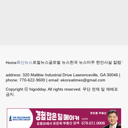
최신뉴스
로컬뉴스
글로벌 뉴스
한국 뉴스
미주 한인
사설 칼럼
구인
Home
address:
320 Maltbie Industrial Drive Lawrenceville, GA 30046
|
phone:
770-622-9600
| email:
ekoreatimes@gmail.com
Copyright ⓒ higodday. All rights reserved. 무단 전재 및 재배포
금지.