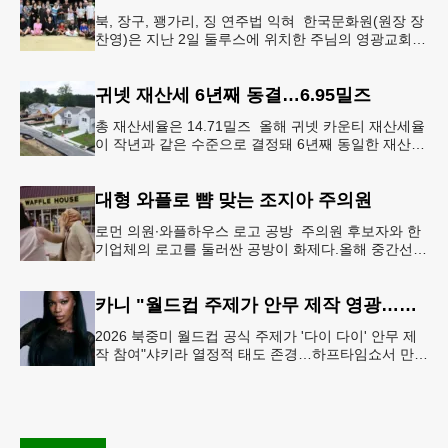
북, 장구, 꽹가리, 징 연주법 익혀 한국문화원(원장 장
찬영)은 지난 2일 둘루스에 위치한 주님의 영광교회에
서 사물놀이 워크숍을 개최했다.한국을 대표하는 전통
공연예술인 사물놀이
귀넷 재산세 6년째 동결…6.95밀즈
총 재산세율은 14.71밀즈 올해 귀넷 카운티 재산세율
이 작년과 같은 수준으로 결정돼 6년째 동일한 재산세
율을 유지하게 됐다.귀넷 커미셔너 위원회는 4일 저녁
열린 정례 회의에서
대형 와플로 뺨 맞는 조지아 주의원
로먼 의원∙와플하우스 로고 공방 주의원 후보자와 한
기업체의 로고를 둘러싼 공방이 화제다.올해 중간선거
에서 민주당 주상원 후보(7지구)로 나서는 루와 로먼
(둘루스) 주하원의원은
카니 "월드컵 주제가 안무 제작 영광…춤은 국경 없는 언어"
2026 북중미 월드컵 공식 주제가 '다이 다이' 안무 제
작 참여"샤키라 열정적 태도 존경…하프타임쇼서 만난
BTS, 특별한 기억""글로벌-한국 엔터테인먼트 산업 잇
는 가교 역할