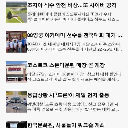
조지아 식수 안전 비상…또 사이버 공격
클레이턴 이어 콜럼버스도주지사실 “FBI가 수사
중” 클레이턴 카운티에 이어 콜럼버스 상수도 시스템
도 사이버 공격을 받은 것으로 확인됐다. 이로써 조지
아에서만 최소 2곳의 상수도
88양궁 아카데미 선수들 전국대회 대거 입상
JOAD 타겟 내셔널 대회서 7명 메달 조지아주 스와니
88양궁 아카데미 소속 선수들이 지난달 22~26일 네브
래스카주 링컨에서 열린 2026 주니어 올림픽 양궁 디
벨롭먼트(JOA
코스트코 스톤마운틴 매장 곧 개장
이달 27일…조지아 18번째 매장 창고형 대형 할인매
장 코스트코가 이달 말 귀넷에 새로운 매장을 개장한
다.코스트코는 4일 “스톤마운틴 매장을 8월 27일 정식
개장할 예정”이라
응급상황 시 ‘드론’이 제일 먼저 출동
귀넷경찰 ‘드론 초동 대응’도입911 신고 접수되면 자
동 이륙 앞으로 귀넷 카운티에서 발생하는 대형 교통
사고나 범죄 현장 등 응급 상황 발생 시 드론이 가장
먼저 현장에 출동해 상
한국문화원, 사물놀이 워크숍 개최