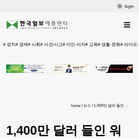
login
#
정치
#
경제
#
사회
#
사건/사고
#
이민·비자
#
교육
#
생활·문화
#
라이프
뉴스
1,400만 달러 들인 워싱턴 DC 연못에 녹조
home
1,400만 달러 들인 워