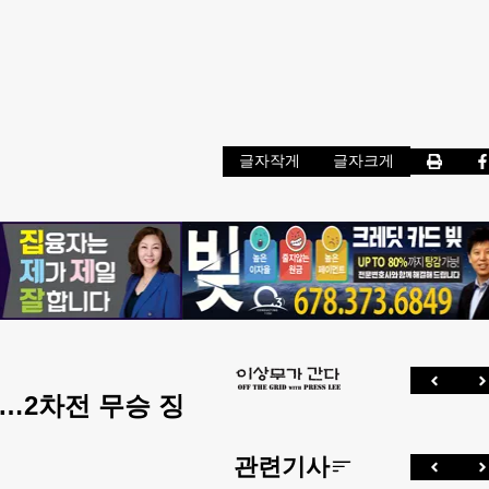
글자작게
글자크게
…2차전 무승 징
관련기사