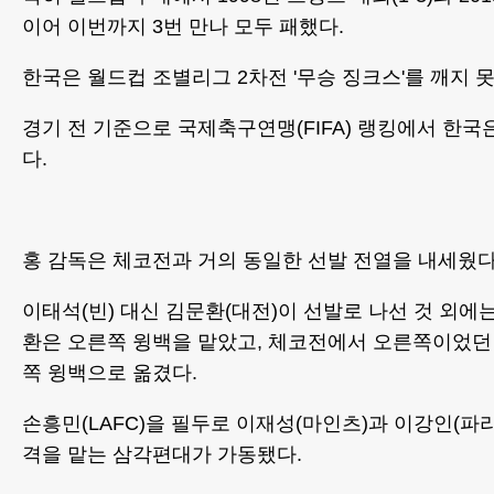
이어 이번까지 3번 만나 모두 패했다.
한국은 월드컵 조별리그 2차전 '무승 징크스'를 깨지 
경기 전 기준으로 국제축구연맹(FIFA) 랭킹에서 한국은
다.
홍 감독은 체코전과 거의 동일한 선발 전열을 내세웠다
이태석(빈) 대신 김문환(대전)이 선발로 나선 것 외에
환은 오른쪽 윙백을 맡았고, 체코전에서 오른쪽이었던
쪽 윙백으로 옮겼다.
손흥민(LAFC)을 필두로 이재성(마인츠)과 이강인(파
격을 맡는 삼각편대가 가동됐다.