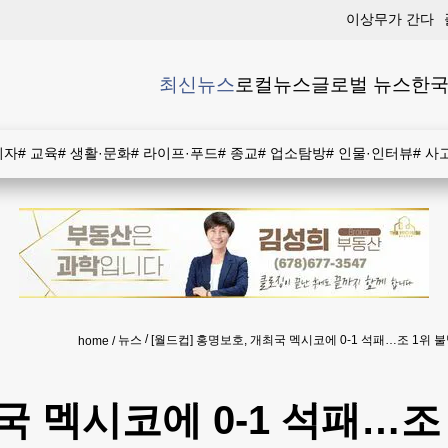
이상무가 간다
최신뉴스
로컬뉴스
글로벌 뉴스
한국
비자
#
교육
#
생활·문화
#
라이프·푸드
#
종교
#
업소탐방
#
인물·인터뷰
#
사
뉴스
[월드컵] 홍명보호, 개최국 멕시코에 0-1 석패…조 1위 
home
국 멕시코에 0-1 석패…조