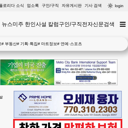
플로리다 소식
업소록
구인/구직
자유게시판
기사 검색
login
 뉴스
미주 한인
사설 칼럼
구인/구직
전자신문
검색
고
#
부동산
#
기획·특집
#
마트정보
#
연예·스포츠
불발