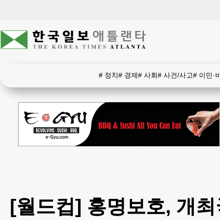
#
정치
#
경제
#
사회
#
사건/사고
#
이민·
[월드컵] 홍명보호, 개최