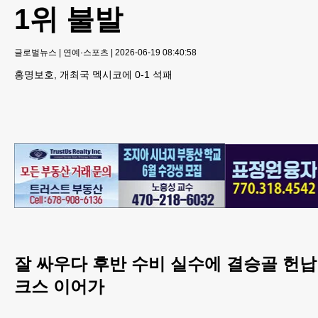
1위 불발
글로벌뉴스
|
연예·스포츠
|
2026-06-19 08:40:58
홍명보호, 개최국 멕시코에 0-1 석패
잘 싸우다 후반 수비 실수에 결승골 헌납
크스 이어가