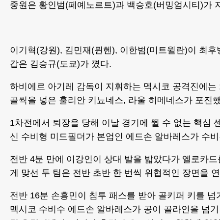
중원은 황인범(페예노르트)과 백승호(버밍엄시티)가 
이기혁(강원), 김민재(뮌헨), 이한범(미트윌란)이 최후
갑은 김승규(도쿄)가 꼈다.
하비에르 아기레 감독이 지휘하는 멕시코 공격진에는 
골씩을 넣은 훌리안 키뇨네스, 라울 히메네스가 포진했
1차전에서 퇴장을 당해 이날 경기에 뛸 수 없는 핵심 
신 수비형 미드필더가 본업인 에드손 알바레스가 수비
전반 4분 만에 이강인이 상대 발을 밟았다가 옐로카드
게 맞선 두 팀은 전반 초반 한 번씩 위협적인 장면을 
전반 16분 손흥민이 침투 패스를 받아 골키퍼 키를 
멕시코 수비수 에드손 알바레스가 공이 골라인을 넘기