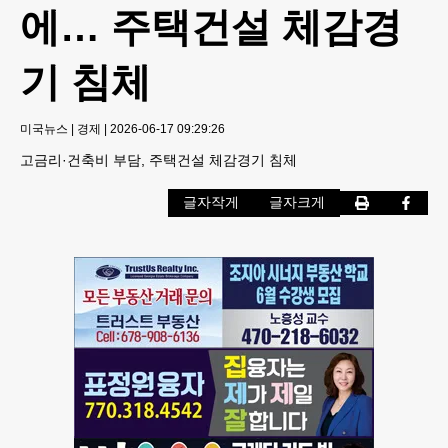
에… 주택건설 체감경
기 침체
미국뉴스
|
경제
|
2026-06-17 09:29:26
고금리·건축비 부담, 주택건설 체감경기 침체
글자작게
글자크게