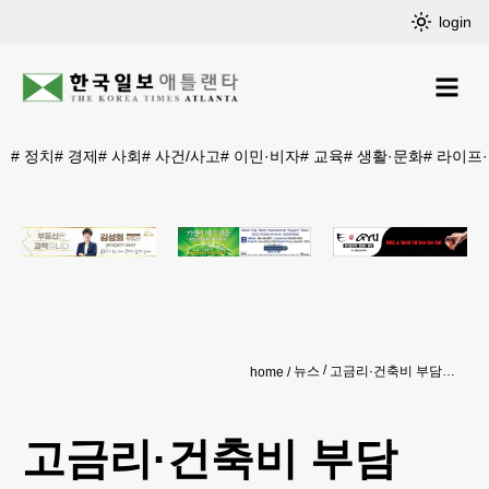
login
#
정치
#
경제
#
사회
#
사건/사고
#
이민·비자
#
교육
#
생활·문화
#
라이프
뉴스
고금리·건축비 부담에… 주택건설 체감경기 침체
home
고금리·건축비 부담