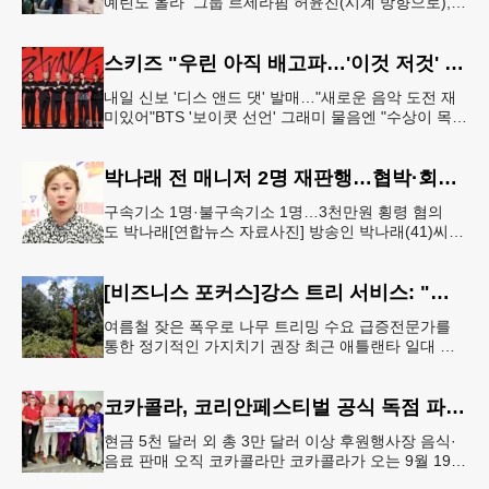
예린도 올라 그룹 르세라핌 허윤진(시계 방향으로),
그룹 캣츠아이, 배우 하예린, 그룹 코르티스[하이브·넷
플릭스 제공. 재판매
스키즈 "우린 아직 배고파…'이것 저것' 다 잘하는 자신감 표현"
내일 신보 '디스 앤드 댓' 발매…"새로운 음악 도전 재
미있어"BTS '보이콧 선언' 그래미 물음엔 "수상이 목표
인 적 없어, 음악에 집중" 그룹 스트레이 키즈가 6일 서
울 여의도
박나래 전 매니저 2명 재판행…협박·회삿돈 횡령 혐의
구속기소 1명·불구속기소 1명…3천만원 횡령 혐의
도 박나래[연합뉴스 자료사진] 방송인 박나래(41)씨를
상대로 협박하며 회사 매출 일부를 요구한 전 매니저
들이 재판에 넘겨졌다.서울
[비즈니스 포커스]강스 트리 서비스: "강풍에 부러질라"… 여름철 주택가 수목 관리 '비상'
여름철 잦은 폭우로 나무 트리밍 수요 급증전문가를
통한 정기적인 가지치기 권장 최근 애틀랜타 일대 주
택가에서 여름철 수목 관리에 대한 경각심이 높아지면
서, 전문적인 트리밍(가지치기
코카콜라, 코리안페스티벌 공식 독점 파트너 참여
현금 5천 달러 외 총 3만 달러 이상 후원행사장 음식·
음료 판매 오직 코카콜라만 코카콜라가 오는 9월 19-
20일 귀넷플레이스 몰에서 열리는 2026 코리안 페스