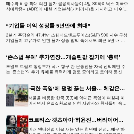
매수와 비중 확대 의견 월가 금융회사들이 4일 SK하이닉스 미국주
식예탁증서(ADR)에 대한 기업분석(커버리지)을 개시하고 ‘매수’
또는 ‘비중확대’ 투자의견을 제시하고 나섰다고 로
“기업들 이익 성장률 5년만에 최대”
2분기 주당순익 47.4%↑ 스탠더드앤드푸어스(S&P) 500 지수 구성
기업들이 고유가로 인한 물가 상승 압박 속에서도 최근 5년 내 최
대 분기별 순이익 성장률을 기록할
‘존스법 유예’ 추가연장…개솔린값 잡기에 ‘총력’
도널드 트럼프 행정부가 국내 항구 간 운송권을 자국 선박에만 주
는 ‘존스법’의 추가 유예를 유력하게 검토 중이라고 로이터 통신이
5일 보도했다. 이란과의 전쟁이 길어지면서 국제유가
‘극한 폭염’에 펄펄 끓는 서울… 체감온도 ‘섭씨 49.5도’
서울을 비롯한 한국 곳곳에 역대급 폭염이 며칠째 이
어지면서 온열질환으로 인한 사망자와 환자들이 속출
하고 있다. 서울 전역에 ‘폭염중대경보’가 발효된 가운
데 6일(이하 한국시간) 낮
코르티스·캣츠아이·허윤진…버라이어티 '영 할리우드 임팩트'
미래 엔터산업 이끌 재능 있는 청년에 선정…배우 하