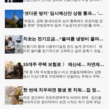
바이든 전 대통령 차남 헌터 바이든이 밝혔다.헌터 바
이든은 8일 영국 B
‘셧다운 방지’ 임시예산안 상원 통과… ‘유권자 ID법’은 좌절
“트럼프, 공화 원내대표와 심야 통화에도 유권자법 관
철 못해” 연방정부의 일부 기능정지(셧다운)를 피하기
위한 임시예산안(CR·Continuing Resolution)이 연방
의회
치솟는 전기요금…“올여름 냉방비 줄여볼까”
선풍기와 함께 사용하기설정 온도 높게 유지하기 에
어컨 필터를 정기적으로 교체하고 실외 응축기 코일
청소 등 정기적인 관리만 제대로 해도 전기요금 절감
효과를 얻을 수 있다. &
15개주 주택 보험료 〉 재산세… 자연재해 다발 지역
7채 중 1채 무보험보험사 비교·번들링재해대비 강화
공사 이상기후로 자연재해가 빈발하는 주에서 주택 보
험료가 재산세 비용을 역전하는 현상이 나타나고 있
다. 사진은 작년 초 발생한
한 번에 치우려면 평생 못 치워…집 정리 트렌드 ‘소프트 정리’
작은 공간부터 천천히완벽주의 버려야 완벽 집안을
대대적으로 정리하려다 보면 시작도 하기 전에 부담을
느끼기 쉽다. 이 같은 부담을 줄이는 방법으로‘소프트