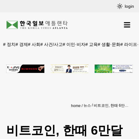
login
#
정치
#
경제
#
사회
#
사건/사고
#
이민·비자
#
교육
#
생활·문화
#
라이프
뉴스
비트코인, 한때 6만달러 밑으로 ‘뚝’
home
비트코인, 한때 6만달