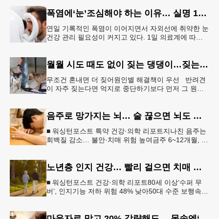
정리’가 권장된다.&l
폭염에‘눈’조심해야 하는 이유… 실명 1위 질환 위험↑
연일 기록적인 폭염이 이어지면서 자외선에 취약한 눈
건강 관리 필요성이 커지고 있다. 1일 의료계에 따르
면 황반변성, 당뇨망막병증과 함께 3대 실명 질환인
녹내장 환자가 매해 증가
월월 시도 때도 없이 짖는 댕댕이…짖는 이유부터 파악해야
무조건 혼내면 더 짖어원인별 해결책이 우선 반려견
이 자주 짖는다면 억지로 중단하기보다 먼저 그 원인
을 파악해 원인별 적절한 해결책을 적용하는 것이 중
요하다. [로이터] 생후 6
음주로 망가지는 뇌… 술 끊으면 뇌도 회복된다
■ 워싱턴포스트 특약 건강·의학 리포트지나친 음주는
회백질 감소… 불안·치매 위험 높여금주 6~12개월, 기
억력·집중력 등 인지기능 회복“ 뇌는 회복 가능… 절주
만으로도 긍정적 변
노년층 인지 건강… 빨리 걸으면 치매 위험 낮아진다
■ 워싱턴포스트 건강·의학 리포트80세 이상‘수퍼 무
버’, 인지기능 저하 위험 48% 낮아50대 수준 보행속도
유지… 해마 크기도 더 큰 것 확인빠른 걸음이 건강한
뇌와 연관성 보
마운자로 맞고 20% 감량해도… 몸속엔‘비만 흔적’남았다