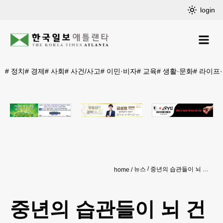
login
#
정치
#
경제
#
사회
#
사건/사고
#
이민·비자
#
교육
#
생활·문화
#
라이프
뉴스
중년의 습관들이 뇌 건강·치매 여부 좌우한다
home
중년의 습관들이 뇌 건