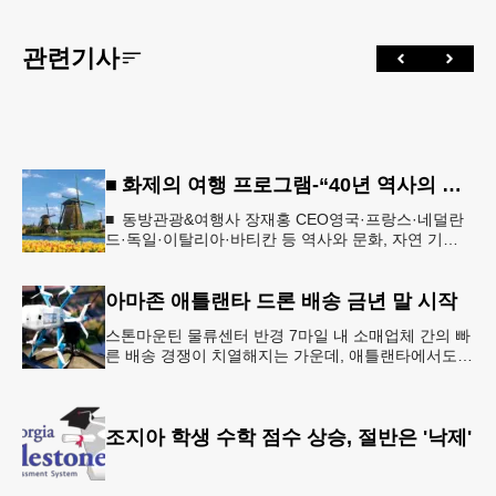
관련기사
■ 화제의 여행 프로그램-“40년 역사의 신뢰… 서유럽 8개국 13일 대장정”
■ 동방관광&여행사 장재홍 CEO영국·프랑스·네덜란
드·독일·이탈리아·바티칸 등 역사와 문화, 자연 기
행…‘감동과 치유의 대장정’ 10월 6일 출발, 호텔·버스
·식사 일정‘
아마존 애틀랜타 드론 배송 금년 말 시작
스톤마운틴 물류센터 반경 7마일 내 소매업체 간의 빠
른 배송 경쟁이 치열해지는 가운데, 애틀랜타에서도
조만간 아마존의 택배가 하늘을 날아 배송될 예정이
다.아마존은 올해 말 조지아주
조지아 학생 수학 점수 상승, 절반은 '낙제'