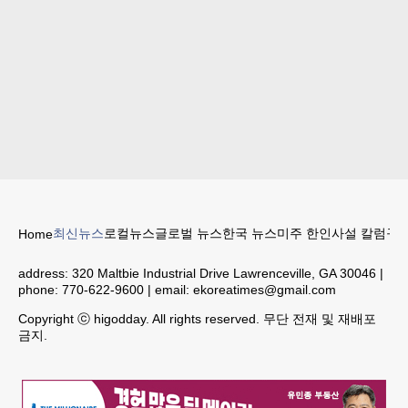
최신뉴스
로컬뉴스
글로벌 뉴스
한국 뉴스
미주 한인
사설 칼럼
구인
Home
address:
320 Maltbie Industrial Drive Lawrenceville, GA 30046
|
phone:
770-622-9600
| email:
ekoreatimes@gmail.com
Copyright ⓒ higodday. All rights reserved. 무단 전재 및 재배포
금지.