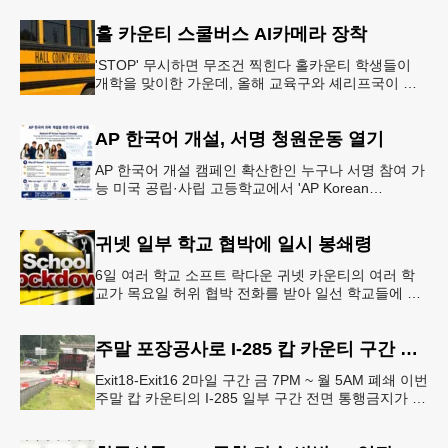
홀 카운티 스쿨버스 AI카메라 장착
'STOP' 무시하면 무조건 찍힌다 홀카운티 학생들이
개학을 맞이한 가운데, 올해 교육구와 셰리프국이 학
생들의 안전을 위협하는 스쿨버스 추월 차량을 상대로
강력한 단속에 나선다.홀
AP 한국어 개설, 서명 청원운동 열기
AP 한국어 개설 캠페인 확산한인 누구나 서명 참여 가
능 미국 공립·사립 고등학교에서 'AP Korean
Language and Culture(한국어 및 한국문화 AP 과목)'
개
귀넷 일부 학교 협박에 일시 봉쇄령
6일 여러 학교 소프트 락다운 귀넷 카운티의 여러 학
교가 목요일 허위 협박 전화를 받아 일선 학교들에 일
시적인 봉쇄령이 내려졌다고 교육구 측이 밝혔다.학부
모들에게 발송된 서한에서
주말 포장공사로 I-285 캅 카운티 구간 통행금지
Exit18-Exit16 2마일 구간 금 7PM ~ 월 5AM 폐쇄 이번
주말 캅 카운티의 I-285 일부 구간 전면 통행금지가 시
행된다. 18번 출구인 페이스 페리 로드에서 16