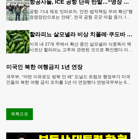
항공사들, ICE 공항 단속 반발…“영장 없인 협조 불가”
공항·기내 체포 잇따르자, 안전·법적책임 우려 확산“행
정영장만으로는 안돼”, 전국 공항 곳곳 마찰 증가, ICE
는 공항 단속 확대 방침 연방 이민세관단속국 요원들
이 뉴욕 JKF 케
할라피뇨 살모넬라 비상 치폴레·쿠도바 긴급 회수
미국 내 27개 주에서 확산 중인 살모넬라 식중독이 멕
시코산 할라피뇨 고추와 관련된 것으로 확인됐다.이에
따라 멕시코 음식 체인인 치폴레와 쿠도바가 해당 식
재료를 전면 회수했다.연
미국인 북한 여행금지 1년 연장
국무부, “어떤 이유로도 방북 안 돼” 도널드 트럼프 행정부가 미국
인들의 북한 여행 금지 조치를 1년 더 연장했다.연방국무부는 6일
“북한 내 체포와 구금 위험으로부터 미국민의 안
목록으로