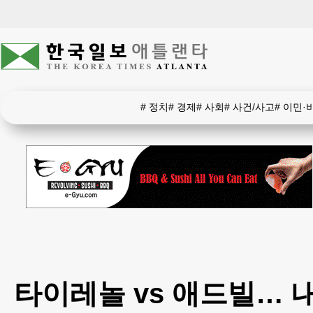
#
정치
#
경제
#
사회
#
사건/사고
#
이민·
타이레놀 vs 애드빌… 