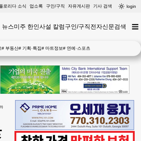
플로리다 소식
업소록
구인/구직
자유게시판
기사 검색
login
 뉴스
미주 한인
사설 칼럼
구인/구직
전자신문
검색
고
#
부동산
#
기획·특집
#
마트정보
#
연예·스포츠
을까
맞