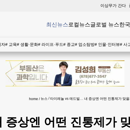
이상무가 간다
최신뉴스
로컬뉴스
글로벌 뉴스
한국
비자
#
교육
#
생활·문화
#
라이프·푸드
#
종교
#
업소탐방
#
인물·인터뷰
#
사
뉴스
타이레놀 vs 애드빌… 내 증상엔 어떤 진통제가 맞
home
내 증상엔 어떤 진통제가 