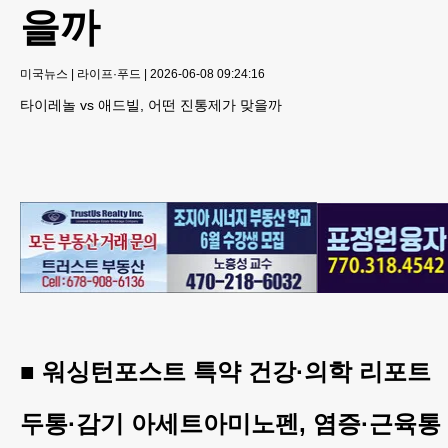
을까
미국뉴스
|
라이프·푸드
|
2026-06-08 09:24:16
타이레놀 vs 애드빌, 어떤 진통제가 맞을까
■ 워싱턴포스트 특약 건강·의학 리포트
두통·감기 아세트아미노펜, 염증·근육통