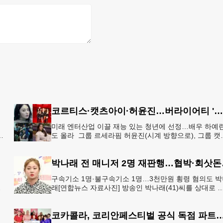
코르티스·캣츠아이·허윤진…버라이어티 '영 할리우드 임팩트'
미래 엔터산업 이끌 재능 있는 청년에 선정…배우 하예
도 올라 그룹 르세라핌 허윤진(시계 방향으로), 그룹 캣
하
아이, 배우 하예린, 그룹 코르티스[하이브·넷플릭스 제공
재판매
박나래 전
구속기소 1명·불구속기소 1명…3천만원 횡령 혐의도 
없
래[연합뉴스 자료사진] 방송인 박나래(41)씨를 상대로 
박하며 회사 매출 일부를 요구한 전 매니저들이 재판에 
겨졌다.서울
코카콜라, 코리안페스티벌 공식 독점 