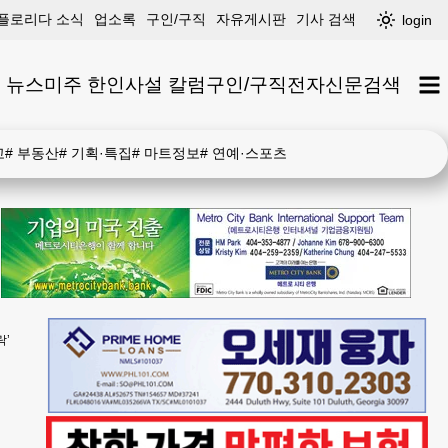
플로리다 소식
업소록
구인/구직
자유게시판
기사 검색
login
 뉴스
미주 한인
사설 칼럼
구인/구직
전자신문
검색
고
#
부동산
#
기획·특집
#
마트정보
#
연예·스포츠
락’