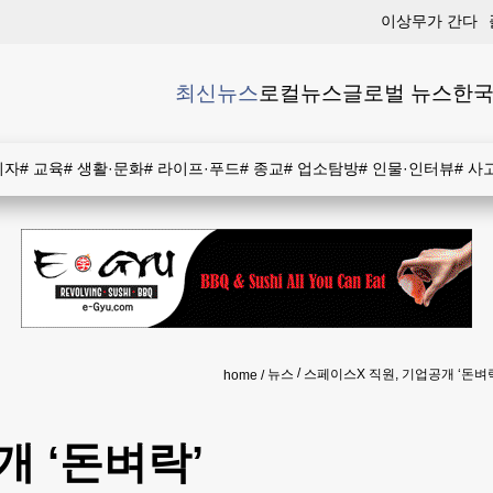
이상무가 간다
최신뉴스
로컬뉴스
글로벌 뉴스
한국
비자
#
교육
#
생활·문화
#
라이프·푸드
#
종교
#
업소탐방
#
인물·인터뷰
#
사
뉴스
스페이스X 직원, 기업공개 ‘돈벼
home
개 ‘돈벼락’