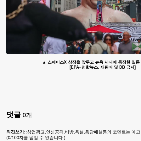
스페이스X 상장을 앞두고 뉴욕 시내에 등장한 일론
[EPA=연합뉴스. 재판매 및 DB 금지]
댓글
0
개
의견쓰기::
상업광고,인신공격,비방,욕설,음담패설등의 코멘트는 예고
(
0
/100자를 넘길 수 없습니다.)