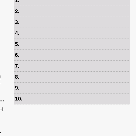
1
.
2
.
3
.
4
.
5
.
6
.
7
.
8
.
린
츠
9
.
.
10
.
 매니저 2명 재판행…협박·회삿돈 횡령 혐의
박나
협
넘
파트너 참여