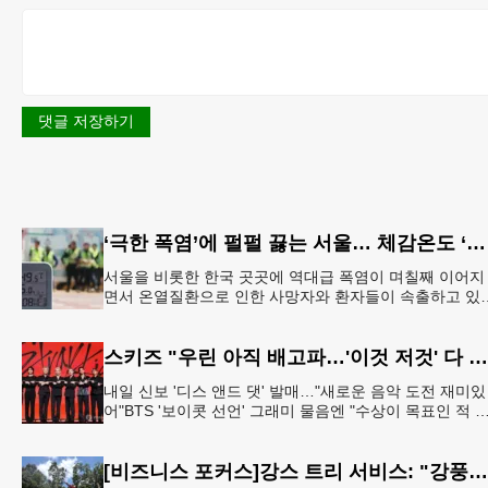
댓글 저장하기
‘극한 폭염’에 펄펄 끓는 서울… 체감온도 ‘섭씨 49.5도’
서울을 비롯한 한국 곳곳에 역대급 폭염이 며칠째 이어지
면서 온열질환으로 인한 사망자와 환자들이 속출하고 있
다. 서울 전역에 ‘폭염중대경보’가 발효된 가운데 6일(이
한국시간) 낮
스키즈 "우린 아직 배고파…'이것 저것' 다 잘하는 자신감 표현"
내일 신보 '디스 앤드 댓' 발매…"새로운 음악 도전 재미있
어"BTS '보이콧 선언' 그래미 물음엔 "수상이 목표인 적 
어, 음악에 집중" 그룹 스트레이 키즈가 6일 서울 여의도
[비즈니스 포커스]강스 트리 서비스: "강풍에 부러질라"… 여름철 주택가 수목 관리 '비상'