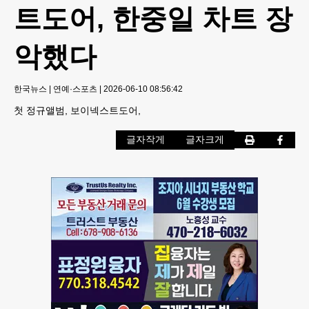
트도어, 한중일 차트 장
악했다
한국뉴스
|
연예·스포츠
|
2026-06-10 08:56:42
첫 정규앨범, 보이넥스트도어,
글자작게
글자크게