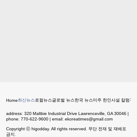
최신뉴스
로컬뉴스
글로벌 뉴스
한국 뉴스
미주 한인
사설 칼럼
구인
Home
address:
320 Maltbie Industrial Drive Lawrenceville, GA 30046
|
phone:
770-622-9600
| email:
ekoreatimes@gmail.com
Copyright ⓒ higodday. All rights reserved. 무단 전재 및 재배포
금지.