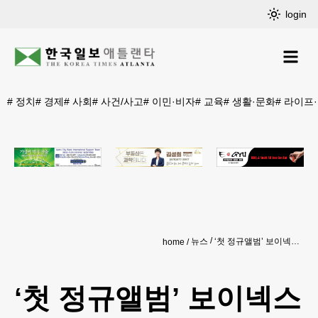
login
#
정치
#
경제
#
사회
#
사건/사고
#
이민·비자
#
교육
#
생활·문화
#
라이프
뉴스
‘첫 정규앨범’ 보이넥스트도어, 한중일 차트 장악했다
home
‘첫 정규앨범’ 보이넥스