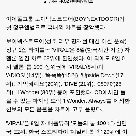
/사진=KOZ엔터테인먼트
아이돌그룹 보이넥스트도어(BOYNEXTDOOR)가
첫 정규앨범으로 국내외 차트를 장악했다.
보이넥스트도어(성호 리우 명재현 태산 이한 운학)
정규 1집 타이틀곡 'VIRAL'은 8일(한국시간 기준) 자
멜론 일간 차트 68위에 진입했다. 이 외에도 9일 0
시 멜론 '톱 100' 상위권에 'VIRAL'(5위)과
'ADIOS!'(14위), '똑똑똑'(15위), 'Upside Down'(17
위), '기억해줘요'(20위), 'DIVE'(21위), '06070'(23
위), 'I Wonder'(30위) 등이 포진했다. CD에서만 들
을 수 있는 마지막 트랙 'I Wonder, Always'를 제외한
신보의 모든 음원을 차트에 고루 올렸다.
'VIRAL'은 8일 자 애플뮤직 '오늘의 톱 100 : 대한민
국' 22위, 한국 스포티파이 '데일리 톱 송' 29위에 이