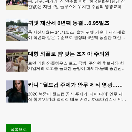
북, 장구, 꽹가리, 징 연주법 익혀 한국문화원(원장 장
찬영)은 지난 2일 둘루스에 위치한 주님의 영광교회에
서 사물놀이 워크숍을 개최했다.한국을 대표하는 전통
공연예술인 사물놀이
귀넷 재산세 6년째 동결…6.95밀즈
총 재산세율은 14.71밀즈 올해 귀넷 카운티 재산세율
이 작년과 같은 수준으로 결정돼 6년째 동일한 재산세
율을 유지하게 됐다.귀넷 커미셔너 위원회는 4일 저녁
열린 정례 회의에서
대형 와플로 뺨 맞는 조지아 주의원
로먼 의원∙와플하우스 로고 공방 주의원 후보자와 한
기업체의 로고를 둘러싼 공방이 화제다.올해 중간선거
에서 민주당 주상원 후보(7지구)로 나서는 루와 로먼
(둘루스) 주하원의원은
카니 "월드컵 주제가 안무 제작 영광…춤은 국경 없는 언어"
2026 북중미 월드컵 공식 주제가 '다이 다이' 안무 제
작 참여"샤키라 열정적 태도 존경…하프타임쇼서 만난
BTS, 특별한 기억""글로벌-한국 엔터테인먼트 산업 잇
는 가교 역할
목록으로