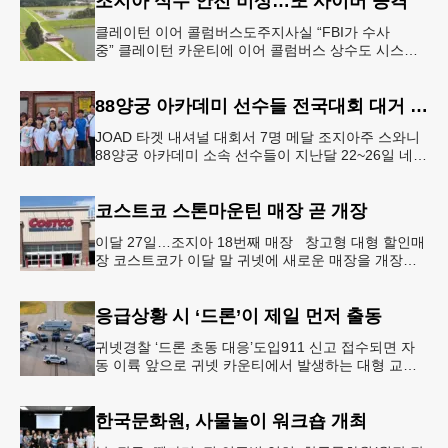
조지아 식수 안전 비상…또 사이버 공격
클레이턴 이어 콜럼버스도주지사실 “FBI가 수사
중” 클레이턴 카운티에 이어 콜럼버스 상수도 시스템
도 사이버 공격을 받은 것으로 확인됐다. 이로써 조지
아에서만 최소 2곳의 상수도
88양궁 아카데미 선수들 전국대회 대거 입상
JOAD 타겟 내셔널 대회서 7명 메달 조지아주 스와니
88양궁 아카데미 소속 선수들이 지난달 22~26일 네브
래스카주 링컨에서 열린 2026 주니어 올림픽 양궁 디
벨롭먼트(JOA
코스트코 스톤마운틴 매장 곧 개장
이달 27일…조지아 18번째 매장 창고형 대형 할인매
장 코스트코가 이달 말 귀넷에 새로운 매장을 개장한
다.코스트코는 4일 “스톤마운틴 매장을 8월 27일 정식
개장할 예정”이라
응급상황 시 ‘드론’이 제일 먼저 출동
귀넷경찰 ‘드론 초동 대응’도입911 신고 접수되면 자
동 이륙 앞으로 귀넷 카운티에서 발생하는 대형 교통
사고나 범죄 현장 등 응급 상황 발생 시 드론이 가장
먼저 현장에 출동해 상
한국문화원, 사물놀이 워크숍 개최