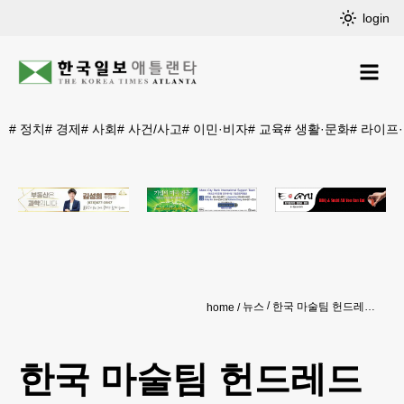
login
#
정치
#
경제
#
사회
#
사건/사고
#
이민·비자
#
교육
#
생활·문화
#
라이프
뉴스
한국 마술팀 헌드레드 핑거스, '아메리카 갓 탤런트' 준준결승행
home
한국 마술팀 헌드레드