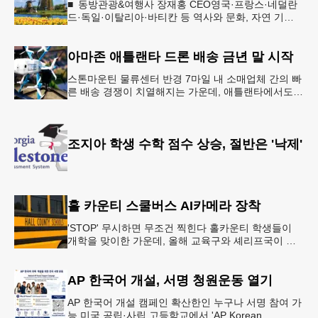
■ 동방관광&여행사 장재홍 CEO영국·프랑스·네덜란
드·독일·이탈리아·바티칸 등 역사와 문화, 자연 기
행…‘감동과 치유의 대장정’ 10월 6일 출발, 호텔·버스
·식사 일정‘
아마존 애틀랜타 드론 배송 금년 말 시작
스톤마운틴 물류센터 반경 7마일 내 소매업체 간의 빠
른 배송 경쟁이 치열해지는 가운데, 애틀랜타에서도
조만간 아마존의 택배가 하늘을 날아 배송될 예정이
다.아마존은 올해 말 조지아주
조지아 학생 수학 점수 상승, 절반은 '낙제'
홀 카운티 스쿨버스 AI카메라 장착
'STOP' 무시하면 무조건 찍힌다 홀카운티 학생들이
개학을 맞이한 가운데, 올해 교육구와 셰리프국이 학
생들의 안전을 위협하는 스쿨버스 추월 차량을 상대로
강력한 단속에 나선다.홀
AP 한국어 개설, 서명 청원운동 열기
AP 한국어 개설 캠페인 확산한인 누구나 서명 참여 가
능 미국 공립·사립 고등학교에서 'AP Korean