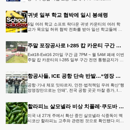
Language and Culture(한국어 및 한국문화 AP 과목)'
개
귀넷 일부 학교 협박에 일시 봉쇄령
6일 여러 학교 소프트 락다운 귀넷 카운티의 여러 학
교가 목요일 허위 협박 전화를 받아 일선 학교들에 일
시적인 봉쇄령이 내려졌다고 교육구 측이 밝혔다.학부
모들에게 발송된 서한에서
주말 포장공사로 I-285 캅 카운티 구간 통행금지
Exit18-Exit16 2마일 구간 금 7PM ~ 월 5AM 폐쇄 이번
주말 캅 카운티의 I-285 일부 구간 전면 통행금지가 시
행된다. 18번 출구인 페이스 페리 로드에서 16
항공사들, ICE 공항 단속 반발…“영장 없인 협조 불가”
공항·기내 체포 잇따르자, 안전·법적책임 우려 확산“행
정영장만으로는 안돼”, 전국 공항 곳곳 마찰 증가, ICE
는 공항 단속 확대 방침 연방 이민세관단속국 요원들
이 뉴욕 JKF 케
할라피뇨 살모넬라 비상 치폴레·쿠도바 긴급 회수
미국 내 27개 주에서 확산 중인 살모넬라 식중독이 멕
시코산 할라피뇨 고추와 관련된 것으로 확인됐다.이에
따라 멕시코 음식 체인인 치폴레와 쿠도바가 해당 식