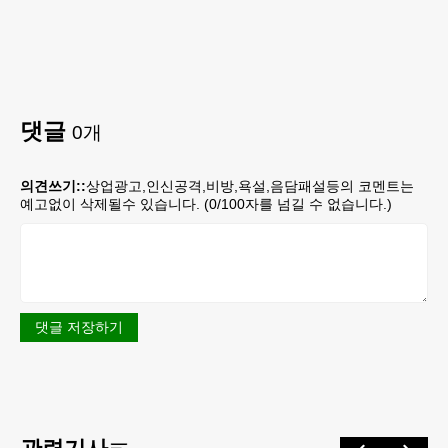
댓글
0
개
의견쓰기::
상업광고,인신공격,비방,욕설,음담패설등의 코멘트는
예고없이 삭제될수 있습니다. (
0
/100자를 넘길 수 없습니다.)
댓글 저장하기