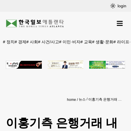
login
#
정치
#
경제
#
사회
#
사건/사고
#
이민·비자
#
교육
#
생활·문화
#
라이프
뉴스
이홍기측 은행거래 내역 확보...재정비리 밝혀질까
home
이홍기측 은행거래 내