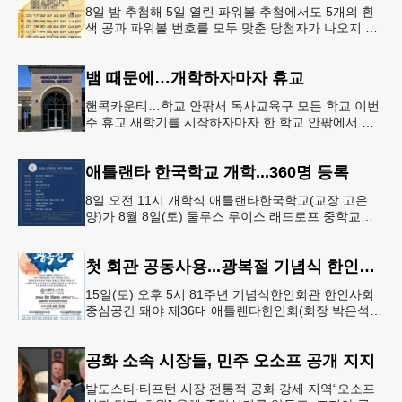
8일 밤 추첨해 5일 열린 파워볼 추첨에서도 5개의 흰
색 공과 파워볼 번호를 모두 맞춘 당첨자가 나오지 않
으면서 행운의 주인공은 다음 기회로 미뤄지게 됐다.
이에 따라 이번 주 토요
뱀 때문에…개학하자마자 휴교
핸콕카운티…학교 안팎서 독사교육구 모든 학교 이번
주 휴교 새학기를 시작하자마자 한 학교 안팎에서 잇
따라 뱀들이 출몰해 교육구 모든 학교가 휴교에 들어
가는 일이 벌어졌다.6일 WS
애틀랜타 한국학교 개학...360명 등록
8일 오전 11시 개학식 애틀랜타한국학교(교장 고은
양)가 8월 8일(토) 둘루스 루이스 래드로프 중학교에
서 26-27학년도 새 학기를 시작한다. 개학식은 당일
오전 11시 학교 카
첫 회관 공동사용...광복절 기념식 한인회관서
15일(토) 오후 5시 81주년 기념식한인회관 한인사회
중심공간 돼야 제36대 애틀랜타한인회(회장 박은석·
이사장 강신범)는 제81주년 광복절 기념식을 오는 15
일(토) 오후 5시
공화 소속 시장들, 민주 오소프 공개 지지
발도스타∙티프턴 시장 전통적 공화 강세 지역“오소프