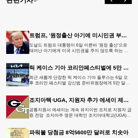
관련기사
트럼프, '원정출산 아기에 미시민권 부여 금지' 행정명령 서명
도널드 트럼프 대통령이 6일 이른바 '원정 출산'으로
태어난 아기에게 미국 시민권을 주지 않도록 하는 행
정명령에 서명했다.트럼프 대통령은 이날 백악관에서
서명식을 열고 이같은 내용
릭 케이스 기아 코리안페스티벌에 5만 달러 후원
최근 새롭게 단장한 릭 케이스 기아 둘루스는 6일 오
후 코리안 페스티벌 강신범 준비위원장에게 5만 달러
를 현금으로 후원했다. 릭 케이스 기아 관계자는 딜러
샵에 언제든 한인들의 방문
조지아텍⋅UGA, 지원자 추가 에세이 제출 폐지
공통지원서 에세이는 계속 유지이번 조치로 지원자 급
증 전망 조지아주 명문 대학인 조지아대학교(UGA)와
조지아텍(GT)에 지원하는 고등학교 12학년 학생들의
입시 부담이 한층 줄
파워볼 당첨금 8억5600만 달러로 치솟아