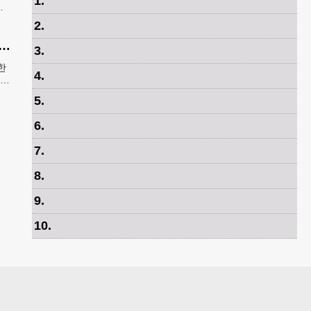
1
.
속
료
2
.
생 그리워한 ‘KIM’을 찾습니다” 한국전 종군기자의 ‘마지막 소원’
3
.
한
4
.
보훈
5
.
6
.
7
.
8
.
9
.
10
.