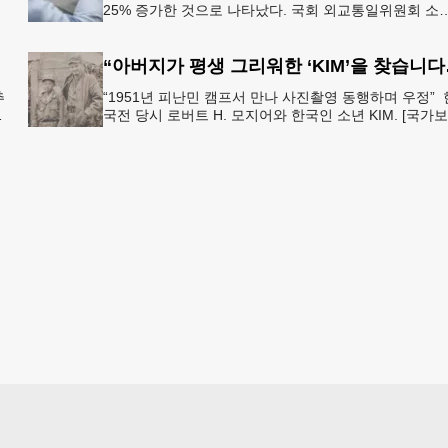
25% 증가한 것으로 나타났다. 국회 외교통일위원회 소
를
더불어민주당 김준환 의원이 외교부로부터 제출받은 자
에 따르면
“아버지가 평
추
“1951년 피난민 캠프서 만나 사진촬영 동행하며 우정” 
뒤
국전 당시 로버트 H. 모지어와 한국인 소년 KIM. [국가
가
부] 6·25 한국전쟁 당시 미국 종군기자로 참전했던