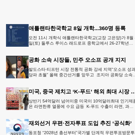
애틀랜타한국학교 8일 개학...360명 등록
오전 11시 개학식 애틀랜타한국학교(교장 고은양)가 8월 
일(토) 둘루스 루이스 래드로프 중학교에서 26-27학년도
새 학기를 시작한다. 개학식은 당일 오전 11시 학교 카페
리
공화 소속 시장들, 민주 오소프 공개 지지
발도스타∙티프턴 시장 전통적 공화 강세 지역“오소프 성
당파 초월” 올해 중간선거를 앞두고 조지아 공화당 소속
두 명의 시장이 민주당 존 오스프 연방상원의원 지지를 
언했다.
미국, 중국 제치고 ‘K-푸드’ 해외 최
상반기 54억달러 넘어이중 미국이 10억달러최대 인기제
은 라면한류 열풍에 수요 급등 K-푸드 수출이 라면, 과자,
음료 등 제품 인기에 힘입어 올해 상반기에도 역대 최고
기록
재외선거 우편·전자투표 도입 추진 ‘공식화’
동포청 “2028년 총선부터”국가별 단계적 우편투표방문투