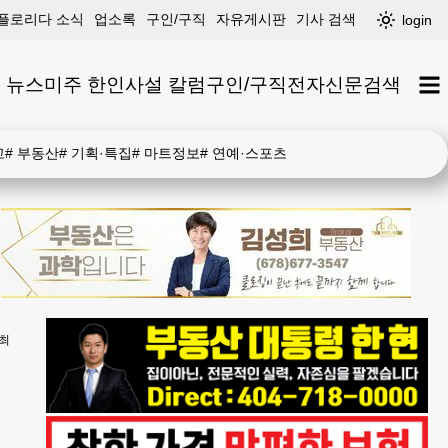
플로리다 소식
업소록
구인/구직
자유게시판
기사 검색
login
 뉴스
미주 한인
사설 칼럼
구인/구직
전자신문
검색
고
#
부동산
#
기획·특집
#
마트정보
#
연예·스포츠
개최