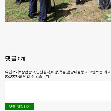
댓글
0
개
의견쓰기::
상업광고,인신공격,비방,욕설,음담패설등의 코멘트는 예고
(
0
/100자를 넘길 수 없습니다.)
댓글 저장하기