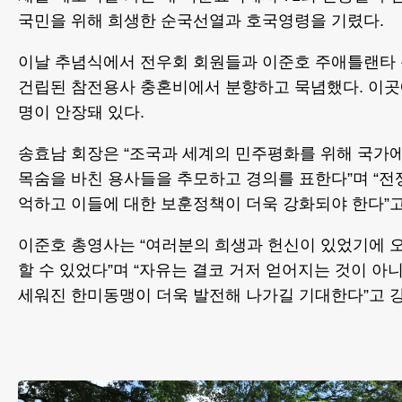
국민을 위해 희생한 순국선열과 호국영령을 기렸다.
이날 추념식에서 전우회 회원들과 이준호 주애틀랜타
건립된 참전용사 충혼비에서 분향하고 묵념했다. 이곳
명이 안장돼 있다.
송효남 회장은 “조국과 세계의 민주평화를 위해 국가
목숨을 바친 용사들을 추모하고 경의를 표한다”며 “전
억하고 이들에 대한 보훈정책이 더욱 강화되야 한다”고
이준호 총영사는 “여러분의 희생과 헌신이 있었기에 
할 수 있었다”며 “자유는 결코 거저 얻어지는 것이 아
세워진 한미동맹이 더욱 발전해 나가길 기대한다”고 