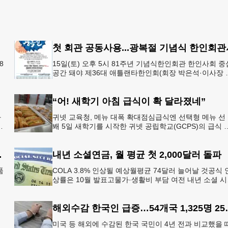
첫 회관 공동사용...광복절 기념식 한인회관
8
15일(토) 오후 5시 81주년 기념식한인회관 한인사회 중
공간 돼야 제36대 애틀랜타한인회(회장 박은석·이사장 
테
신범)는 제81주년 광복절 기념식을 오는 15일(토) 오후 
시
“어! 새학기 아침 급식이 확 달라졌네”
과
귀넷 교육청, 메뉴 대폭 확대점심급식엔 선택형 메뉴 선
봬 5일 새학기를 시작한 귀넷 공립학교(GCPS)의 급식 
선
뉴가 한층 다양해졌다.GCPS 학교영양프로그램에 따르
특히 아침
대 시장 부상
내년 소셜연금, 월 평균 첫 2,000달러 돌파
품
COLA 3.8% 인상될 예상월평균 74달러 늘어날 것공식 
상률은 10월 발표고물가·생활비 부담 여전 내년 소셜 
를
리티(사회보장연금) 생활비 조정(COLA)이 3.8%에 이를
해외수감 한국인 
미국 등 해외에 수감된 한국 국민이 4년 전과 비교했을 