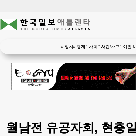
#
정치
#
경제
#
사회
#
사건/사고
#
이민·
월남전 유공자회, 현충일