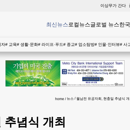
이상무가 간다
최신뉴스
로컬뉴스
글로벌 뉴스
한국
비자
#
교육
#
생활·문화
#
라이프·푸드
#
종교
#
업소탐방
#
인물·인터뷰
#
사
뉴스
월남전 유공자회, 현충일 추념식 
home
 추념식 개최