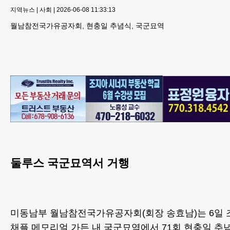
지역뉴스
|
사회
|
2026-06-08 11:33:13
월남참전국가유공자회, 현충일 추념식, 국군묘역
둘루스 국군묘역서 거행
미동남부 월남참전국가유공자회(회장 송효남)는 6일 
채플 메모리얼 가든 내 국군묘역에서 71회 현충일 추