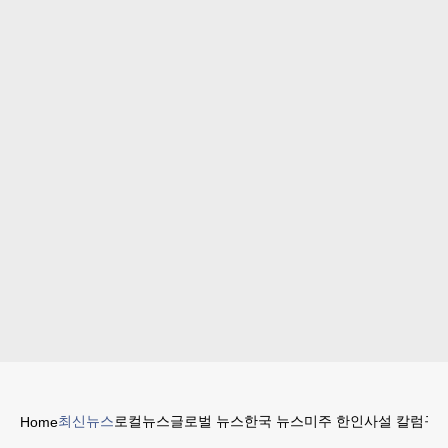
최신뉴스
로컬뉴스
글로벌 뉴스
한국 뉴스
미주 한인
사설 칼럼
구인
Home