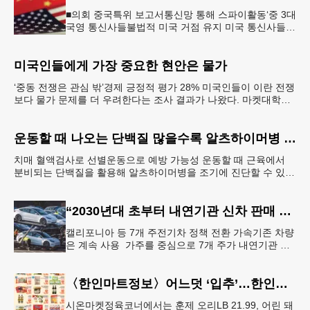
■의회 중국특위 보고서통신망 통해 스파이활동‘중 3대
국영 통신사들불법적 미국 거점 유지 미국 통신사들이
시스템을 데이터센터 및 관련 인프라에 연결하는 과정
에서 2년 전 중국 해킹
미국인들에게 가장 중요한 현안은 물가
‘중동 전쟁은 관심 밖’경제 긍정적 평가 28% 미국인들이 이란 전쟁
보다 물가 문제를 더 우려한다는 조사 결과가 나왔다. 마켓대학교
로스쿨은 지난달 22∼29일 성인 1,076명을
운동할 때 나오는 단백질 많을수록 알츠하이머병 단백질 감소
치매 혈액검사로 선별운동으로 예방 가능성 운동할 때 근육에서
분비되는 단백질을 활용해 알츠하이머병을 조기에 진단할 수 있는
길이 열렸다. 혈액 속 단백질 ‘아이리신’ 농도가 알츠하
“2030년대 초부터 내연기관 신차 판매 사실상 종료”
캘리포니아 등 7개 주전기차 정책 전환 가속기존 차량
은 계속 사용 가주를 중심으로 7개 주가 내연기관 대
신 전기차 판매로 전환하는 정책을 도입하면서 자동차
시장에 대 전환기가 오
〈한인마트정보〉어느덧 ‘입추’…한인마트 먹거리로 가족 입맛 챙기기
시온마켓정육코너에서는 훈제 오리LB 21.99, 어린 돼