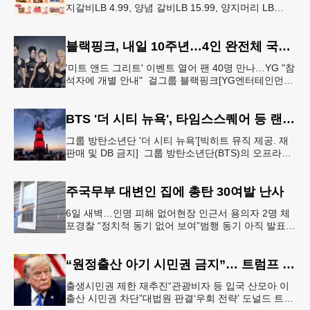
지갈비LB 4.99, 양념 갈비LB 15.99, 양지머리 LB
14.99, 냉장 영계LB 2.69, 생삼겹살 수육용LB 8.
블랙핑크, 내일 10주년…4인 완전체 국중박서 팬 행사
'미트 앤드 그리트' 이벤트 열어 팬 40명 만나…YG "참
석자에 개별 안내" 걸그룹 블랙핑크[YG엔터테인먼트
제공. 재판매 및 DB 금지] 그룹 블랙핑크가 데뷔 10주
년 기념일
BTS '더 시티 뉴욕', 타임스스퀘어 등 랜드마크 빛냈다
그룹 방탄소년단 '더 시티 뉴욕'[빅히트 뮤직 제공. 재
판매 및 DB 금지] 그룹 방탄소년단(BTS)의 오프라인
팬 이벤트 'BTS 더 시티 아리랑 - 뉴욕'(이하 '더 시티
뉴
주국무부 대변인 집에 총탄 30여발 난사
6일 새벽…인명 피해 없어현장 인근서 용의자 2명 체
포경찰 “정치적 동기 없어 보여”범행 동기 아직 발표
안 돼 조지아 국무장관 대변인이자 공보국장 자택에
최소 30발의 총격이
“원정출산 아기 시민권 금지”… 트럼프 행정명령 서명
출생시민권 제한 재추진“관광비자 등 입국 산모아 이
출산 시민권 차단”대법원 판결‘우회 전략’ 도널드 트럼