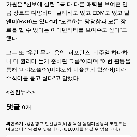
가원은 "신보에 실린 5곡 다 다른 매력을 보여준 만
큼 장르도 다양하다. 클래식도 있고 EDM도 있고 알
앤비(R&B)도 있다"며 "도전하는 당당함과 모든 장
르를 할 수 있다는 아이덴티티를 보여주고 싶다"고
했다.
그는 또 "우린 무대, 음악, 퍼포먼스, 비주얼 하나하
나 다 퀄리티 높게 준비된 그룹"이라며 "이번 활동을
통해 '미야오슐링'(미야오와 미슐랭의 합성어)이란
수식어를 듣고 싶다"고 말했다.
<연합뉴스>
댓글
0
개
의견쓰기::
상업광고,인신공격,비방,욕설,음담패설등의 코멘트는
예고없이 삭제될수 있습니다. (
0
/100자를 넘길 수 없습니다.)