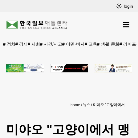
login
#
정치
#
경제
#
사회
#
사건/사고
#
이민·비자
#
교육
#
생활·문화
#
라이프
뉴스
미야오 "고양이에서 맹수로 진화…한시도 눈 뗄 수 없어"
home
미야오 "고양이에서 맹