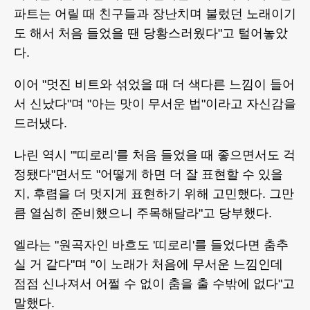
파트는 어릴 때 친구들과 장난치며 불렀던 노래이기
도 해서 처음 들었을 땐 당황스러웠다"고 털어놓았
다.
이어 "멋진 비트와 섞었을 때 더 색다른 느낌이 들어
서 신났다"며 "아는 맛이 무서운 법"이라고 자신감을
드러냈다.
나린 역시 "'띠로리'를 처음 들었을 때 좋으면서도 걱
정됐다"면서도 "어떻게 하면 더 잘 표현할 수 있을
지, 후렴을 더 멋지게 표현하기 위해 고민했다. 그만
큼 열심히 준비했으니 주목해달라"고 당부했다.
엘라는 "원곡자인 바흐도 '띠로리'를 들었다면 춤추
실 거 같다"며 "이 노래가 처음에 무서운 느낌인데
점점 신나져서 어쩔 수 없이 춤을 출 수밖에 없다"고
말했다.