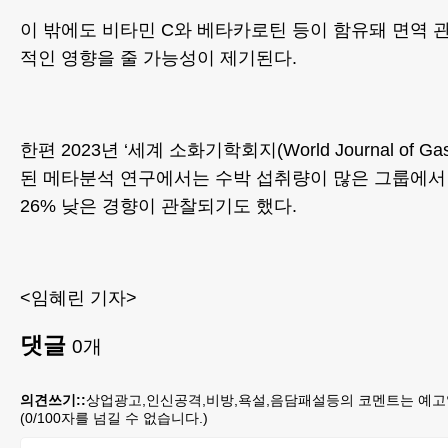
이 밖에도 비타민 C와 베타카로틴 등이 함유돼 면역 
적인 영향을 줄 가능성이 제기된다.
한편 2023년 ‘세계 소화기학회지(World Journal of Gast
된 메타분석 연구에서는 수박 섭취량이 많은 그룹에서
26% 낮은 경향이 관찰되기도 했다.
<임혜린 기자>
댓글
0
개
의견쓰기::
상업광고,인신공격,비방,욕설,음담패설등의 코멘트는 예고
(
0
/100자를 넘길 수 없습니다.)