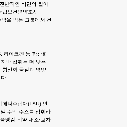
 전반적인 식단의 질이
국국립보건영양조사
 수박을 먹는 그룹에서 건
C, 라이코펜 등 항산화
지방 섭취는 더 낮은
 항산화 물질과 영양
다.
애나주립대(LSU) 연
매일 수박 주스를 섭취하
이중맹검·위약 대조·교차