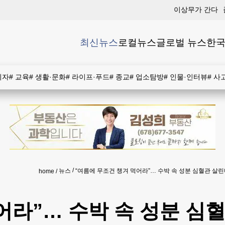
이상무가 간다
최신뉴스
로컬뉴스
글로벌 뉴스
한국
비자
#
교육
#
생활·문화
#
라이프·푸드
#
종교
#
업소탐방
#
인물·인터뷰
#
사
뉴스
“여름에 무조건 챙겨 먹어라”… 수박 속 성분 심혈관 살
home
어라”… 수박 속 성분 심