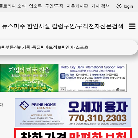
플로리다 소식
업소록
구인/구직
자유게시판
기사 검색
login
 뉴스
미주 한인
사설 칼럼
구인/구직
전자신문
검색
고
#
부동산
#
기획·특집
#
마트정보
#
연예·스포츠
린다
혈