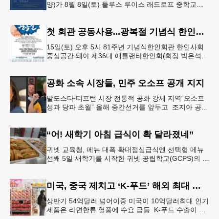
양)가 8월 8일(토) 둘루스 루이스 래드로프 중학교에
서 26-27학년도 새 학기를 시작한다. 개학식은 당일
오전 11시 학교 카
첫 회관 공동사용...광복절 기념식 한인회관서
15일(토) 오후 5시 81주년 기념식한인회관 한인사회
중심공간 돼야 제36대 애틀랜타한인회(회장 박은석·
이사장 강신범)는 제81주년 광복절 기념식을 오는 15
일(토) 오후 5시
공화 소속 시장들, 민주 오소프 공개 지지
발도스타∙티프턴 시장 전통적 공화 강세 지역“오소프
성과 당파 초월” 올해 중간선거를 앞두고 조지아 공화
당 소속 두 명의 시장이 민주당 존 오스프 연방상원의
원 지지를 선언했다.
“어! 새학기 아침 급식이 확 달라졌네”
귀넷 교육청, 메뉴 대폭 확대점심급식엔 선택형 메뉴
선봬 5일 새학기를 시작한 귀넷 공립학교(GCPS)의 급
식 메뉴가 한층 다양해졌다.GCPS 학교영양프로그램
에 따르면 특히 아침
미국, 중국 제치고 ‘K-푸드’ 해외 최대 시장 부상
상반기 54억달러 넘어이중 미국이 10억달러최대 인기
제품은 라면한류 열풍에 수요 급등 K-푸드 수출이 라
면, 과자, 음료 등 제품 인기에 힘입어 올해 상반기에