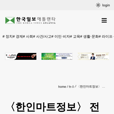
login
#
정치
#
경제
#
사회
#
사건/사고
#
이민·비자
#
교육
#
생활·문화
#
라이프
뉴스
〈한인마트정보〉 전복∙장어∙소찜갈비…초여름 가족 보양식전 ‘풍성’
home
〈한인마트정보〉 전