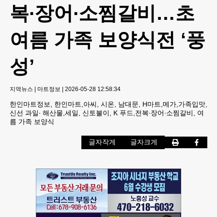
복∙장어∙소찜갈비…초
여름 가족 보양식전 ‘풍
성’
지역뉴스
|
마트정보
|
2026-05-28 12:58:34
한인마트정보, 한인마트,아씨, 시온, 남대문, H마트,메가,가족입맛,
신선 과일∙ 해산물,세일, 신토불이, K 푸드,전복∙장어∙소찜갈비, 여
름 가족 보양식
글자작게
글자크게