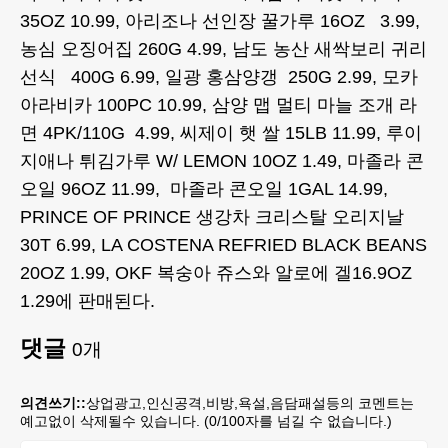
35OZ 10.99, 아리조나 선인장 꿀가루 16OZ 3.99,
농심 오징어집 260G 4.99, 남도 농산 새싹보리 귀리
선식 400G 6.99, 일광 홍삼양갱 250G 2.99, 모카
아라비카 100PC 10.99, 삼양 맵 멀티 마늘 조개 라
면 4PK/110G 4.99, 씨제이 햇 쌀 15LB 11.99, 루이
지애나 튀김가루 W/ LEMON 10OZ 1.49, 마졸라 콘
오일 96OZ 11.99, 마졸라 콘오일 1GAL 14.99,
PRINCE OF PRINCE 생강차 크리스탈 오리지날
30T 6.99, LA COSTENA REFRIED BLACK BEANS
20OZ 1.99, OKF 복숭아 쥬스와 알로에 겔16.9OZ
1.29에 판매된다.
댓글
0
개
의견쓰기::
상업광고,인신공격,비방,욕설,음담패설등의 코멘트는
예고없이 삭제될수 있습니다. (
0
/100자를 넘길 수 없습니다.)