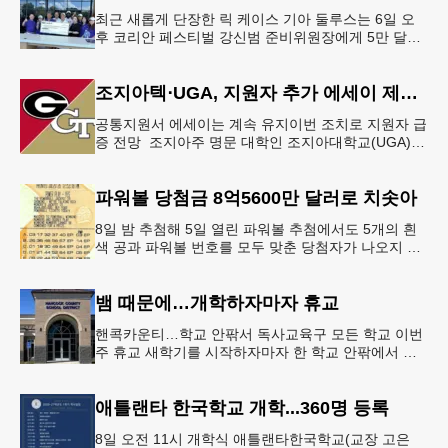
최근 새롭게 단장한 릭 케이스 기아 둘루스는 6일 오
후 코리안 페스티벌 강신범 준비위원장에게 5만 달러
를 현금으로 후원했다. 릭 케이스 기아 관계자는 딜러
샵에 언제든 한인들의 방문
조지아텍⋅UGA, 지원자 추가 에세이 제출 폐지
공통지원서 에세이는 계속 유지이번 조치로 지원자 급
증 전망 조지아주 명문 대학인 조지아대학교(UGA)와
조지아텍(GT)에 지원하는 고등학교 12학년 학생들의
입시 부담이 한층 줄
파워볼 당첨금 8억5600만 달러로 치솟아
8일 밤 추첨해 5일 열린 파워볼 추첨에서도 5개의 흰
색 공과 파워볼 번호를 모두 맞춘 당첨자가 나오지 않
으면서 행운의 주인공은 다음 기회로 미뤄지게 됐다.
이에 따라 이번 주 토요
뱀 때문에…개학하자마자 휴교
핸콕카운티…학교 안팎서 독사교육구 모든 학교 이번
주 휴교 새학기를 시작하자마자 한 학교 안팎에서 잇
따라 뱀들이 출몰해 교육구 모든 학교가 휴교에 들어
가는 일이 벌어졌다.6일 WS
애틀랜타 한국학교 개학...360명 등록
8일 오전 11시 개학식 애틀랜타한국학교(교장 고은