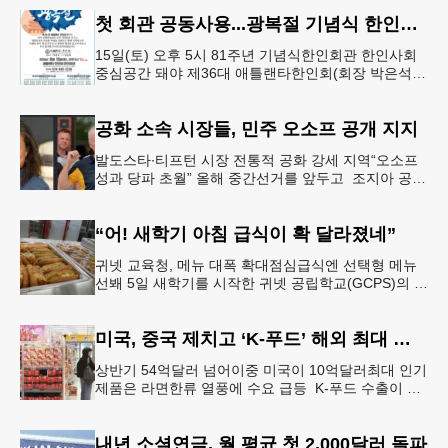
오전 11시 학교 카
첫 회관 공동사용...광복절 기념식 한인회관서
15일(토) 오후 5시 81주년 기념식한인회관 한인사회
중심공간 돼야 제36대 애틀랜타한인회(회장 박은석·
이사장 강신범)는 제81주년 광복절 기념식을 오는 15
일(토) 오후 5시
공화 소속 시장들, 민주 오소프 공개 지지
발도스타∙티프턴 시장 전통적 공화 강세 지역“오소프
성과 당파 초월” 올해 중간선거를 앞두고 조지아 공화
당 소속 두 명의 시장이 민주당 존 오스프 연방상원의
원 지지를 선언했다.
“어! 새학기 아침 급식이 확 달라졌네”
귀넷 교육청, 메뉴 대폭 확대점심급식엔 선택형 메뉴
선봬 5일 새학기를 시작한 귀넷 공립학교(GCPS)의 급
식 메뉴가 한층 다양해졌다.GCPS 학교영양프로그램
에 따르면 특히 아침
미국, 중국 제치고 ‘K-푸드’ 해외 최대 시장 부상
상반기 54억달러 넘어이중 미국이 10억달러최대 인기
제품은 라면한류 열풍에 수요 급등 K-푸드 수출이 라
면, 과자, 음료 등 제품 인기에 힘입어 올해 상반기에
도 역대 최고를 기록
내년 소셜연금, 월 평균 첫 2,000달러 돌파