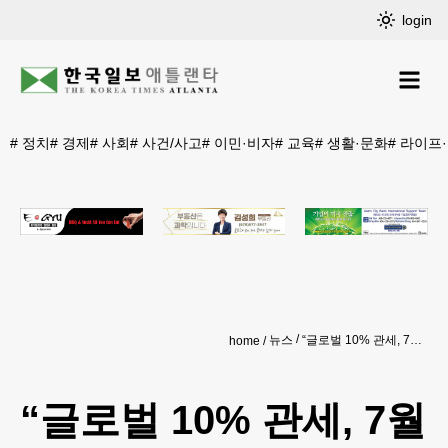
login
#
정치
#
경제
#
사회
#
사건/사고
#
이민·비자
#
교육
#
생활·문화
#
라이프
뉴스
“글로벌 10% 관세, 7월 만료 후 재부과 가능”
home
“글로벌 10% 관세, 7월