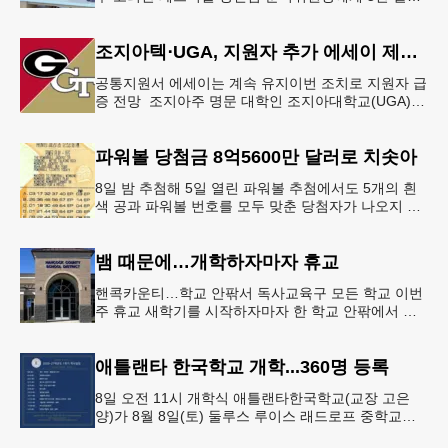
를 현금으로 후원했다. 릭 케이스 기아 관계자는 딜러
샵에 언제든 한인들의 방문
조지아텍⋅UGA, 지원자 추가 에세이 제출 폐지
공통지원서 에세이는 계속 유지이번 조치로 지원자 급
증 전망 조지아주 명문 대학인 조지아대학교(UGA)와
조지아텍(GT)에 지원하는 고등학교 12학년 학생들의
입시 부담이 한층 줄
파워볼 당첨금 8억5600만 달러로 치솟아
8일 밤 추첨해 5일 열린 파워볼 추첨에서도 5개의 흰
색 공과 파워볼 번호를 모두 맞춘 당첨자가 나오지 않
으면서 행운의 주인공은 다음 기회로 미뤄지게 됐다.
이에 따라 이번 주 토요
뱀 때문에…개학하자마자 휴교
핸콕카운티…학교 안팎서 독사교육구 모든 학교 이번
주 휴교 새학기를 시작하자마자 한 학교 안팎에서 잇
따라 뱀들이 출몰해 교육구 모든 학교가 휴교에 들어
가는 일이 벌어졌다.6일 WS
애틀랜타 한국학교 개학...360명 등록
8일 오전 11시 개학식 애틀랜타한국학교(교장 고은
양)가 8월 8일(토) 둘루스 루이스 래드로프 중학교에
서 26-27학년도 새 학기를 시작한다. 개학식은 당일