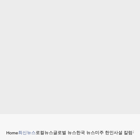
최신뉴스
로컬뉴스
글로벌 뉴스
한국 뉴스
미주 한인
사설 칼럼
구인
Home