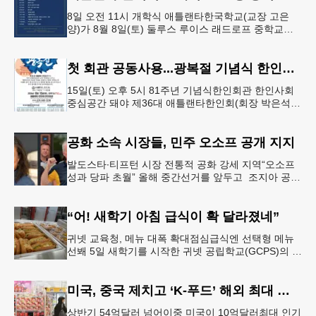
8일 오전 11시 개학식 애틀랜타한국학교(교장 고은
양)가 8월 8일(토) 둘루스 루이스 래드로프 중학교에
서 26-27학년도 새 학기를 시작한다. 개학식은 당일
오전 11시 학교 카
첫 회관 공동사용...광복절 기념식 한인회관서
15일(토) 오후 5시 81주년 기념식한인회관 한인사회
중심공간 돼야 제36대 애틀랜타한인회(회장 박은석·
이사장 강신범)는 제81주년 광복절 기념식을 오는 15
일(토) 오후 5시
공화 소속 시장들, 민주 오소프 공개 지지
발도스타∙티프턴 시장 전통적 공화 강세 지역“오소프
성과 당파 초월” 올해 중간선거를 앞두고 조지아 공화
당 소속 두 명의 시장이 민주당 존 오스프 연방상원의
원 지지를 선언했다.
“어! 새학기 아침 급식이 확 달라졌네”
귀넷 교육청, 메뉴 대폭 확대점심급식엔 선택형 메뉴
선봬 5일 새학기를 시작한 귀넷 공립학교(GCPS)의 급
식 메뉴가 한층 다양해졌다.GCPS 학교영양프로그램
에 따르면 특히 아침
미국, 중국 제치고 ‘K-푸드’ 해외 최대 시장 부상
상반기 54억달러 넘어이중 미국이 10억달러최대 인기