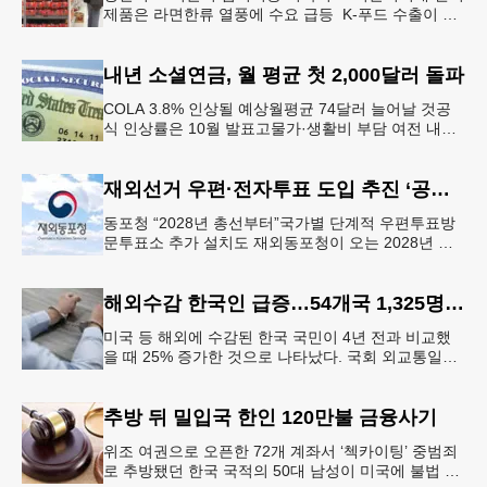
제품은 라면한류 열풍에 수요 급등 K-푸드 수출이 라
면, 과자, 음료 등 제품 인기에 힘입어 올해 상반기에
도 역대 최고를 기록
내년 소셜연금, 월 평균 첫 2,000달러 돌파
COLA 3.8% 인상될 예상월평균 74달러 늘어날 것공
식 인상률은 10월 발표고물가·생활비 부담 여전 내년
소셜 시큐리티(사회보장연금) 생활비 조정(COLA)이
3.8%에 이를
재외선거 우편·전자투표 도입 추진 ‘공식화’
동포청 “2028년 총선부터”국가별 단계적 우편투표방
문투표소 추가 설치도 재외동포청이 오는 2028년 재
외선거부터 우편투표와 전자투표 도입해 재외국민의
참정권 행사를 확대 보장하는
해외수감 한국인 급증…54개국 1,325명 25%↑
미국 등 해외에 수감된 한국 국민이 4년 전과 비교했
을 때 25% 증가한 것으로 나타났다. 국회 외교통일위
원회 소속 더불어민주당 김준환 의원이 외교부로부터
제출받은 자료에 따르면
추방 뒤 밀입국 한인 120만불 금융사기
위조 여권으로 오픈한 72개 계좌서 ‘첵카이팅’ 중범죄
로 추방됐던 한국 국적의 50대 남성이 미국에 불법 재