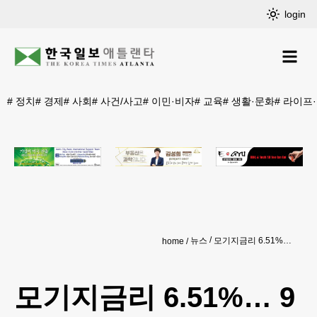
login
#
정치
#
경제
#
사회
#
사건/사고
#
이민·비자
#
교육
#
생활·문화
#
라이프
뉴스
모기지금리 6.51%… 9개월래 최고
home
모기지금리 6.51%… 9