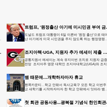
트럼프, '원정출
도널드 트럼프 대통령이 6일 이른바 '원정 출산'으로 태
지
난 아기에게 미국 시민권을 주지 않도록 하는 행정명령
총
서명했다.트럼프 대통령은 이날 백악관에서 서명식을 
이같은 내용
 5만 달러 후원
조지아텍⋅UGA, 지원자 추가 에세이 제출 
공통지원서 에세이는 계속 유지이번 조치로 지원자 급
으
전망 조지아주 명문 대학인 조지아대학교(UGA)와 조
한
텍(GT)에 지원하는 고등학교 12학년 학생들의 입시 부
이 한층 줄
뱀 때문에…개학하자마자 휴교
공
핸콕카운티…학교 안팎서 독사교육구 모든 학교 이번주
행
교 새학기를 시작하자마자 한 학교 안팎에서 잇따라 뱀
번
이 출몰해 교육구 모든 학교가 휴교에 들어가는 일이 
졌다.6일 WS
첫 회관 공동사용...광복절 기념식 한인회관