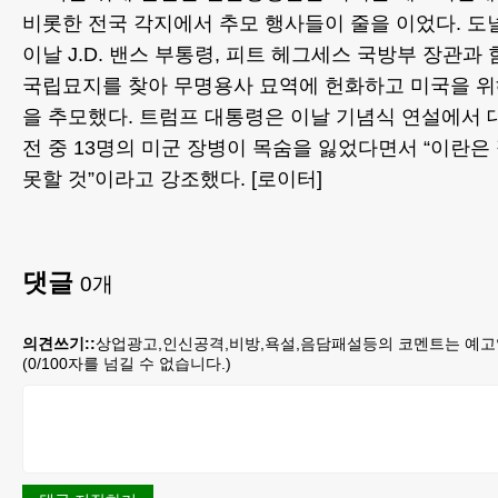
비롯한 전국 각지에서 추모 행사들이 줄을 이었다. 도
이날 J.D. 밴스 부통령, 피트 헤그세스 국방부 장관과
국립묘지를 찾아 무명용사 묘역에 헌화하고 미국을 위
을 추모했다. 트럼프 대통령은 이날 기념식 연설에서 대
전 중 13명의 미군 장병이 목숨을 잃었다면서 “이란은
못할 것”이라고 강조했다. [로이터]
댓글
0
개
의견쓰기::
상업광고,인신공격,비방,욕설,음담패설등의 코멘트는 예고
(
0
/100자를 넘길 수 없습니다.)