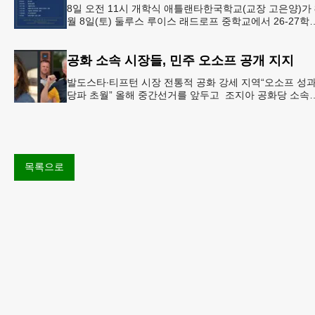
8일 오전 11시 개학식 애틀랜타한국학교(교장 고은양)가 
월 8일(토) 둘루스 루이스 래드로프 중학교에서 26-27학
도 새 학기를 시작한다. 개학식은 당일 오전 11시 학교 카
공화 소속 시장들, 민주 오소프 공개 지지
발도스타∙티프턴 시장 전통적 공화 강세 지역“오소프 성
당파 초월” 올해 중간선거를 앞두고 조지아 공화당 소속
두 명의 시장이 민주당 존 오스프 연방상원의원 지지를 
언했다.
목록으로