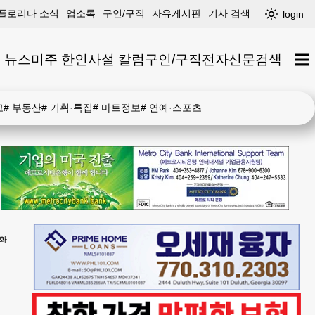
플로리다 소식
업소록
구인/구직
자유게시판
기사 검색
login
 뉴스
미주 한인
사설 칼럼
구인/구직
전자신문
검색
고
#
부동산
#
기획·특집
#
마트정보
#
연예·스포츠
화