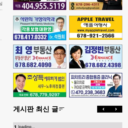
심
강
5
메
면
게시판 최신 글
1
.
loading...