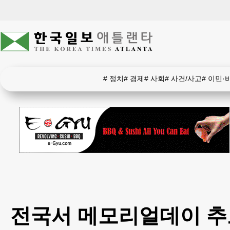
#
정치
#
경제
#
사회
#
사건/사고
#
이민·
전국서 메모리얼데이 추