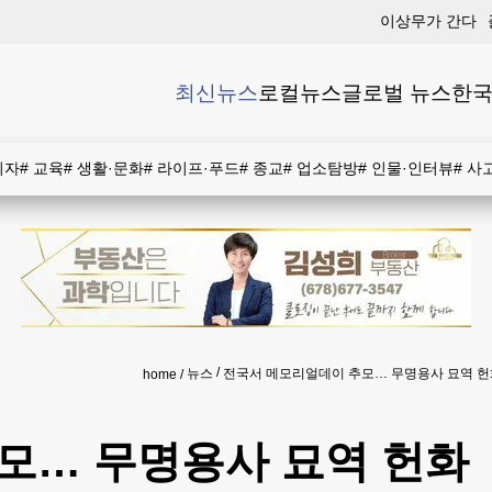
이상무가 간다
최신뉴스
로컬뉴스
글로벌 뉴스
한국
비자
#
교육
#
생활·문화
#
라이프·푸드
#
종교
#
업소탐방
#
인물·인터뷰
#
사
뉴스
전국서 메모리얼데이 추모… 무명용사 묘역 헌
home
모… 무명용사 묘역 헌화