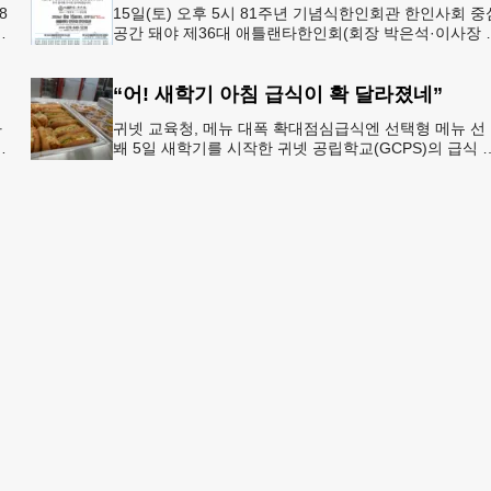
8
15일(토) 오후 5시 81주년 기념식한인회관 한인사회 중
년
공간 돼야 제36대 애틀랜타한인회(회장 박은석·이사장 
신범)는 제81주년 광복절 기념식을 오는 15일(토) 오후 
시
“어! 새학기 아침 급식이 확 달라졌네”
과
귀넷 교육청, 메뉴 대폭 확대점심급식엔 선택형 메뉴 선
봬 5일 새학기를 시작한 귀넷 공립학교(GCPS)의 급식 
선
뉴가 한층 다양해졌다.GCPS 학교영양프로그램에 따르
특히 아침