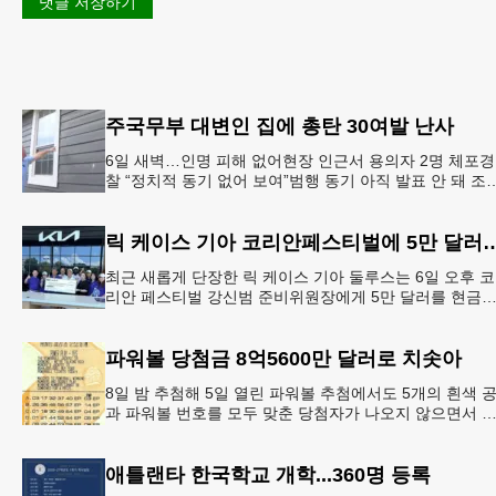
댓글 저장하기
주국무부 대변인 집에 총탄 30여발 난사
6일 새벽…인명 피해 없어현장 인근서 용의자 2명 체포경
찰 “정치적 동기 없어 보여”범행 동기 아직 발표 안 돼 조
아 국무장관 대변인이자 공보국장 자택에 최소 30발의 
격이
릭 케이스 기아 코리안페스티벌에
최근 새롭게 단장한 릭 케이스 기아 둘루스는 6일 오후 코
리안 페스티벌 강신범 준비위원장에게 5만 달러를 현금
로 후원했다. 릭 케이스 기아 관계자는 딜러샵에 언제든 
인들의 방문
파워볼 당첨금 8억5600만 달러로 치솟아
8일 밤 추첨해 5일 열린 파워볼 추첨에서도 5개의 흰색 
과 파워볼 번호를 모두 맞춘 당첨자가 나오지 않으면서 
운의 주인공은 다음 기회로 미뤄지게 됐다.이에 따라 이
주 토요
애틀랜타 한국학교 개학...360명 등록