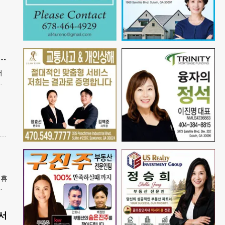
산 아기에 미시민권 부여 금지' 행정명령 서명
어
에
열고
폐지
증
지아
담
 휴
들
벌어
서