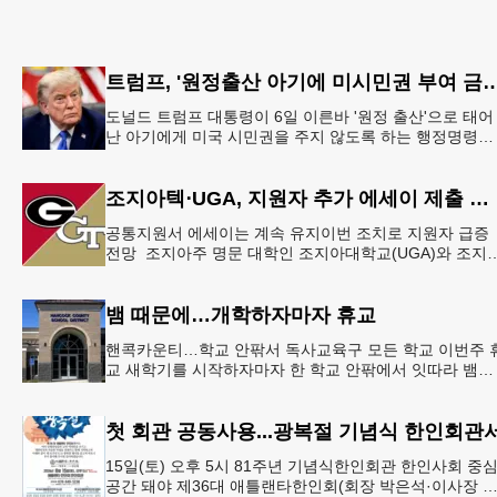
트럼프, '원정출산 아기에 미시민권 부여 금
도널드 트럼프 대통령이 6일 이른바 '원정 출산'으로 태어
난 아기에게 미국 시민권을 주지 않도록 하는 행정명령에
서명했다.트럼프 대통령은 이날 백악관에서 서명식을 열
이같은 내용
조지아텍⋅UGA, 지원자 추가 에세이 제출 폐지
공통지원서 에세이는 계속 유지이번 조치로 지원자 급증
전망 조지아주 명문 대학인 조지아대학교(UGA)와 조지
텍(GT)에 지원하는 고등학교 12학년 학생들의 입시 부담
이 한층 줄
뱀 때문에…개학하자마자 휴교
핸콕카운티…학교 안팎서 독사교육구 모든 학교 이번주 
교 새학기를 시작하자마자 한 학교 안팎에서 잇따라 뱀들
이 출몰해 교육구 모든 학교가 휴교에 들어가는 일이 벌
졌다.6일 WS
첫 회관 공동사용...광복절 기념식 한인회관
15일(토) 오후 5시 81주년 기념식한인회관 한인사회 중
공간 돼야 제36대 애틀랜타한인회(회장 박은석·이사장 