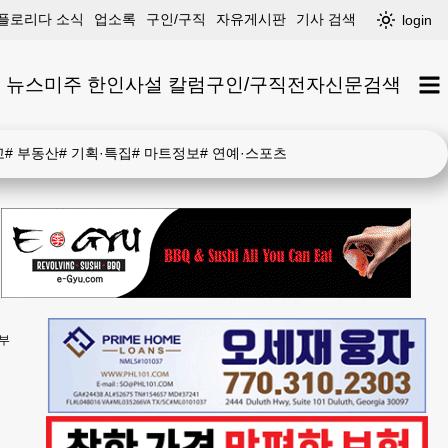
플로리다 소식
업소록
구인/구직
자유게시판
기사 검색
login
 뉴스
미주 한인
사설 칼럼
구인/구직
전자신문
검색
고
#
부동산
#
기획·특집
#
마트정보
#
연예·스포츠
기부