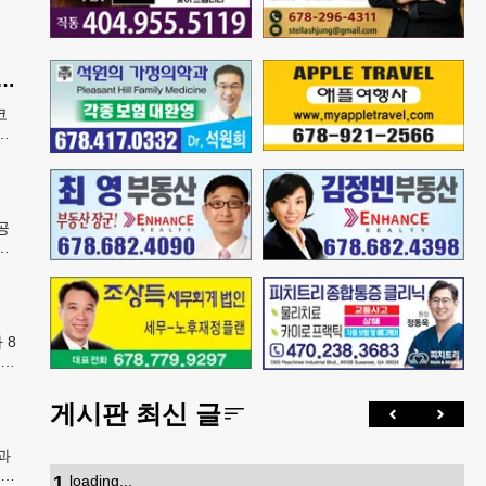
 기아 코리안페스티벌에 5만 달러 후원
코
으
 한
공
행
번
 8
학년
카
게시판 최신 글
과
1
.
loading...