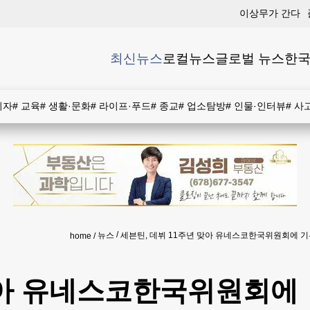
이상무가 간다
최신뉴스
로컬뉴스
글로벌 뉴스
한국
비자
#
교육
#
생활·문화
#
라이프·푸드
#
종교
#
업소탐방
#
인물·인터뷰
#
사
뉴스
세븐틴, 데뷔 11주년 맞아 유네스코한국위원회에 
home
 맞아 유네스코한국위원회에