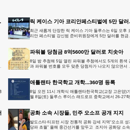
지' 행정명령 서명
릭 케이스
최근 새롭게 단장한 릭 케이스 기아 둘루스는 6일 오후 
리안 페스티벌 강신범 준비위원장에게 5만 달러를 현금
고
로 후원했다. 릭 케이스 기아 관계자는 딜러샵에 언제든
인들의 방문
파워볼 당첨금 8억5600만 달러로 치솟아
8일 밤 추첨해 5일 열린 파워볼 추첨에서도 5개의 흰색 
아
과 파워볼 번호를 모두 맞춘 당첨자가 나오지 않으면서 
운의 주인공은 다음 기회로 미뤄지게 됐다.이에 따라 이
주 토요
애틀랜타 한국학교 개학...360명 등록
휴
8일 오전 11시 개학식 애틀랜타한국학교(교장 고은양)가
월 8일(토) 둘루스 루이스 래드로프 중학교에서 26-27
어
도 새 학기를 시작한다. 개학식은 당일 오전 11시 학교 
서
공화 소속 시장들, 민주 오소프 공개 지지
심
발도스타∙티프턴 시장 전통적 공화 강세 지역“오소프 성
강
당파 초월” 올해 중간선거를 앞두고 조지아 공화당 소속