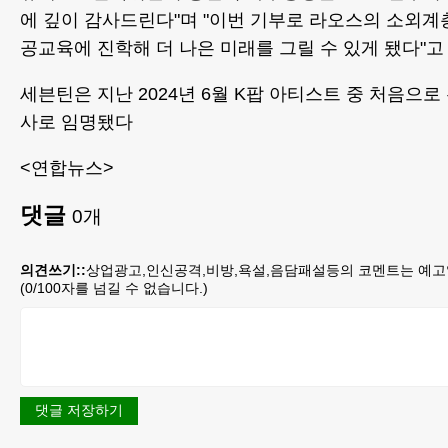
에 깊이 감사드린다"며 "이번 기부로 라오스의 소외
공교육에 진학해 더 나은 미래를 그릴 수 있게 됐다"고
세븐틴은 지난 2024년 6월 K팝 아티스트 중 처음으로
사로 임명됐다
<연합뉴스>
댓글
0
개
의견쓰기::
상업광고,인신공격,비방,욕설,음담패설등의 코멘트는 예고
(
0
/100자를 넘길 수 없습니다.)
댓글 저장하기