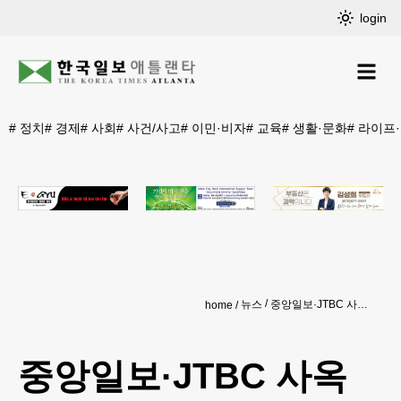
login
#
정치
#
경제
#
사회
#
사건/사고
#
이민·비자
#
교육
#
생활·문화
#
라이프
뉴스
중앙일보·JTBC 사옥 5,500억원에 팔린다
home
중앙일보·JTBC 사옥