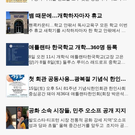
으면서 행운의 주인공은 다음 기회로 미뤄지게 됐다.
이에 따라 이번 주 토요
뱀 때문에…개학하자마자 휴교
핸콕카운티…학교 안팎서 독사교육구 모든 학교 이번
주 휴교 새학기를 시작하자마자 한 학교 안팎에서 잇
따라 뱀들이 출몰해 교육구 모든 학교가 휴교에 들어
가는 일이 벌어졌다.6일 WS
애틀랜타 한국학교 개학...360명 등록
8일 오전 11시 개학식 애틀랜타한국학교(교장 고은
양)가 8월 8일(토) 둘루스 루이스 래드로프 중학교에
서 26-27학년도 새 학기를 시작한다. 개학식은 당일
오전 11시 학교 카
첫 회관 공동사용...광복절 기념식 한인회관서
15일(토) 오후 5시 81주년 기념식한인회관 한인사회
중심공간 돼야 제36대 애틀랜타한인회(회장 박은석·
이사장 강신범)는 제81주년 광복절 기념식을 오는 15
일(토) 오후 5시
공화 소속 시장들, 민주 오소프 공개 지지
발도스타∙티프턴 시장 전통적 공화 강세 지역“오소프
성과 당파 초월” 올해 중간선거를 앞두고 조지아 공화
당 소속 두 명의 시장이 민주당 존 오스프 연방상원의