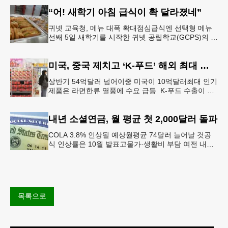
원 지지를 선언했다.
“어! 새학기 아침 급식이 확 달라졌네”
귀넷 교육청, 메뉴 대폭 확대점심급식엔 선택형 메뉴
선봬 5일 새학기를 시작한 귀넷 공립학교(GCPS)의 급
식 메뉴가 한층 다양해졌다.GCPS 학교영양프로그램
에 따르면 특히 아침
미국, 중국 제치고 ‘K-푸드’ 해외 최대 시장 부상
상반기 54억달러 넘어이중 미국이 10억달러최대 인기
제품은 라면한류 열풍에 수요 급등 K-푸드 수출이 라
면, 과자, 음료 등 제품 인기에 힘입어 올해 상반기에
도 역대 최고를 기록
내년 소셜연금, 월 평균 첫 2,000달러 돌파
COLA 3.8% 인상될 예상월평균 74달러 늘어날 것공
식 인상률은 10월 발표고물가·생활비 부담 여전 내년
소셜 시큐리티(사회보장연금) 생활비 조정(COLA)이
3.8%에 이를
목록으로