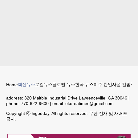
최신뉴스
로컬뉴스
글로벌 뉴스
한국 뉴스
미주 한인
사설 칼럼
구인
Home
address:
320 Maltbie Industrial Drive Lawrenceville, GA 30046
|
phone:
770-622-9600
| email:
ekoreatimes@gmail.com
Copyright ⓒ higodday. All rights reserved. 무단 전재 및 재배포
금지.