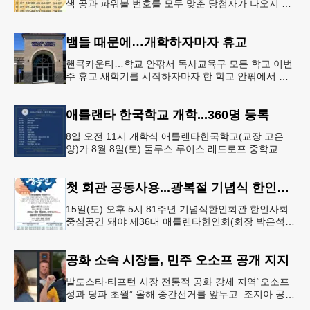
색 공과 파워볼 번호를 모두 맞춘 당첨자가 나오지 않
으면서 행운의 주인공은 다음 기회로 미뤄지게 됐다.
이에 따라 이번 주 토요
뱀들 때문에…개학하자마자 휴교
핸콕카운티…학교 안팎서 독사교육구 모든 학교 이번
주 휴교 새학기를 시작하자마자 한 학교 안팎에서 잇
따라 뱀들이 출몰해 교육구 모든 학교가 휴교에 들어
가는 일이 벌어졌다.6일 WS
애틀랜타 한국학교 개학...360명 등록
8일 오전 11시 개학식 애틀랜타한국학교(교장 고은
양)가 8월 8일(토) 둘루스 루이스 래드로프 중학교에
서 26-27학년도 새 학기를 시작한다. 개학식은 당일
오전 11시 학교 카
첫 회관 공동사용...광복절 기념식 한인회관서
15일(토) 오후 5시 81주년 기념식한인회관 한인사회
중심공간 돼야 제36대 애틀랜타한인회(회장 박은석·
이사장 강신범)는 제81주년 광복절 기념식을 오는 15
일(토) 오후 5시
공화 소속 시장들, 민주 오소프 공개 지지
발도스타∙티프턴 시장 전통적 공화 강세 지역“오소프
성과 당파 초월” 올해 중간선거를 앞두고 조지아 공화
당 소속 두 명의 시장이 민주당 존 오스프 연방상원의