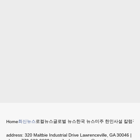
최신뉴스
로컬뉴스
글로벌 뉴스
한국 뉴스
미주 한인
사설 칼럼
구인
Home
address:
320 Maltbie Industrial Drive Lawrenceville, GA 30046
|