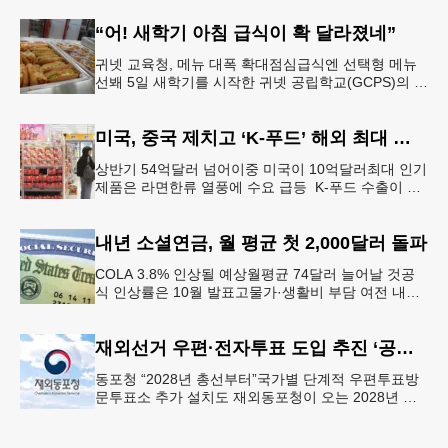
원 지지를 선언했다.
“어! 새학기 아침 급식이 확 달라졌네”
귀넷 교육청, 메뉴 대폭 확대점심급식엔 선택형 메뉴
선봬 5일 새학기를 시작한 귀넷 공립학교(GCPS)의 급
식 메뉴가 한층 다양해졌다.GCPS 학교영양프로그램
에 따르면 특히 아침
미국, 중국 제치고 ‘K-푸드’ 해외 최대 시장 부상
상반기 54억달러 넘어이중 미국이 10억달러최대 인기
제품은 라면한류 열풍에 수요 급등 K-푸드 수출이 라
면, 과자, 음료 등 제품 인기에 힘입어 올해 상반기에
도 역대 최고를 기록
내년 소셜연금, 월 평균 첫 2,000달러 돌파
COLA 3.8% 인상될 예상월평균 74달러 늘어날 것공
식 인상률은 10월 발표고물가·생활비 부담 여전 내년
소셜 시큐리티(사회보장연금) 생활비 조정(COLA)이
3.8%에 이를
재외선거 우편·전자투표 도입 추진 ‘공식화’
동포청 “2028년 총선부터”국가별 단계적 우편투표방
문투표소 추가 설치도 재외동포청이 오는 2028년 재
외선거부터 우편투표와 전자투표 도입해 재외국민의
참정권 행사를 확대 보장하는