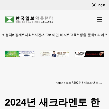
login
#
정치
#
경제
#
사회
#
사건/사고
#
이민·비자
#
교육
#
생활·문화
#
라이프
뉴스
2024년 새크라멘토 한인 살인 용의자 캠론 리, 멕시코서 체포
home
2024년 새크라멘토 한