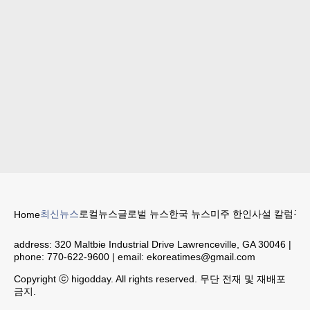
최신뉴스
로컬뉴스
글로벌 뉴스
한국 뉴스
미주 한인
사설 칼럼
구인
Home
address:
320 Maltbie Industrial Drive Lawrenceville, GA 30046
|
phone:
770-622-9600
| email:
ekoreatimes@gmail.com
Copyright ⓒ higodday. All rights reserved. 무단 전재 및 재배포
금지.