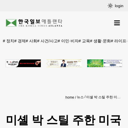
login
#
정치
#
경제
#
사회
#
사건/사고
#
이민·비자
#
교육
#
생활·문화
#
라이프
뉴스
미셸 박 스틸 주한 미국대사 후보자 “한미동맹 강화로 헌신 지속”
home
미셸 박 스틸 주한 미국