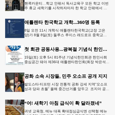
핸콕카운티…학교 안팎서 독사교육구 모든 학교 이번
주 휴교 새학기를 시작하자마자 한 학교 안팎에서 잇
따라 뱀들이 출몰해 교육구 모든 학교가 휴교에 들어
가는 일이 벌어졌다.6일 WS
애틀랜타 한국학교 개학...360명 등록
8일 오전 11시 개학식 애틀랜타한국학교(교장 고은
양)가 8월 8일(토) 둘루스 루이스 래드로프 중학교에
서 26-27학년도 새 학기를 시작한다. 개학식은 당일
오전 11시 학교 카
첫 회관 공동사용...광복절 기념식 한인회관서
15일(토) 오후 5시 81주년 기념식한인회관 한인사회
중심공간 돼야 제36대 애틀랜타한인회(회장 박은석·
이사장 강신범)는 제81주년 광복절 기념식을 오는 15
일(토) 오후 5시
공화 소속 시장들, 민주 오소프 공개 지지
발도스타∙티프턴 시장 전통적 공화 강세 지역“오소프
성과 당파 초월” 올해 중간선거를 앞두고 조지아 공화
당 소속 두 명의 시장이 민주당 존 오스프 연방상원의
원 지지를 선언했다.
“어! 새학기 아침 급식이 확 달라졌네”
귀넷 교육청, 메뉴 대폭 확대점심급식엔 선택형 메뉴