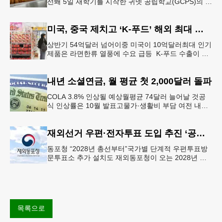
선봬 5일 새학기를 시작한 귀넷 공립학교(GCPS)의 급
식 메뉴가 한층 다양해졌다.GCPS 학교영양프로그램
에 따르면 특히 아침
미국, 중국 제치고 ‘K-푸드’ 해외 최대 시장 부상
상반기 54억달러 넘어이중 미국이 10억달러최대 인기
제품은 라면한류 열풍에 수요 급등 K-푸드 수출이 라
면, 과자, 음료 등 제품 인기에 힘입어 올해 상반기에
도 역대 최고를 기록
내년 소셜연금, 월 평균 첫 2,000달러 돌파
COLA 3.8% 인상될 예상월평균 74달러 늘어날 것공
식 인상률은 10월 발표고물가·생활비 부담 여전 내년
소셜 시큐리티(사회보장연금) 생활비 조정(COLA)이
3.8%에 이를
재외선거 우편·전자투표 도입 추진 ‘공식화’
동포청 “2028년 총선부터”국가별 단계적 우편투표방
문투표소 추가 설치도 재외동포청이 오는 2028년 재
외선거부터 우편투표와 전자투표 도입해 재외국민의
참정권 행사를 확대 보장하는
목록으로