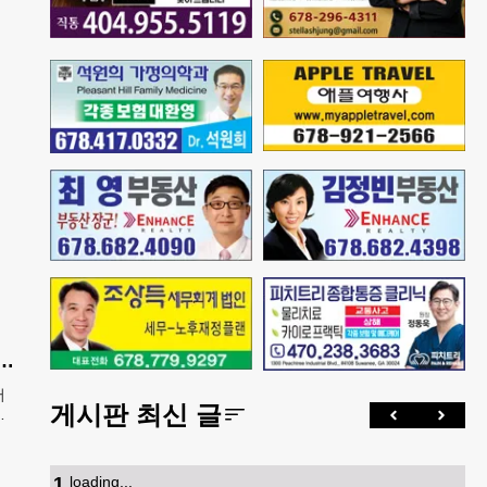
산 아기에 미시민권 부여 금지' 행정명령 서명
어
게시판 최신 글
에
열고
폐지
1
.
loading...