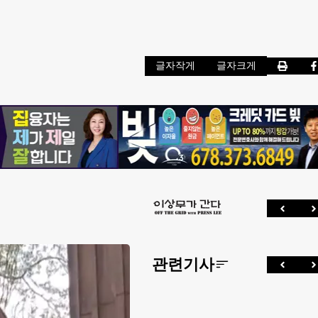
글자작게
글자크게
관련기사