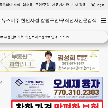
플로리다 소식
업소록
구인/구직
자유게시판
기사 검색
login
 뉴스
미주 한인
사설 칼럼
구인/구직
전자신문
검색
고
#
부동산
#
기획·특집
#
마트정보
#
연예·스포츠
업