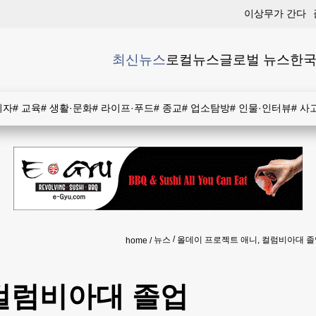
이상무가 간다
최신뉴스
로컬뉴스
글로벌 뉴스
한국
비자
#
교육
#
생활·문화
#
라이프·푸드
#
종교
#
업소탐방
#
인물·인터뷰
#
사
뉴스
올데이 프로젝트 애니, 컬럼비아대 졸
home
 컬럼비아대 졸업