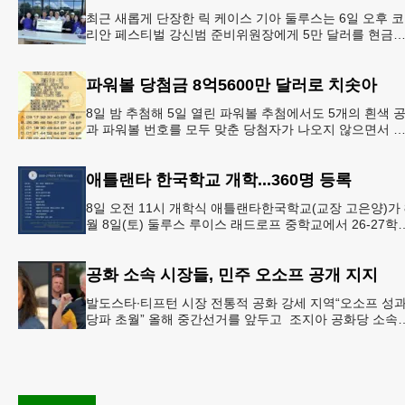
최근 새롭게 단장한 릭 케이스 기아 둘루스는 6일 오후 코
리안 페스티벌 강신범 준비위원장에게 5만 달러를 현금
로 후원했다. 릭 케이스 기아 관계자는 딜러샵에 언제든 
인들의 방문
파워볼 당첨금 8억5600만 달러로 치솟아
8일 밤 추첨해 5일 열린 파워볼 추첨에서도 5개의 흰색 
과 파워볼 번호를 모두 맞춘 당첨자가 나오지 않으면서 
운의 주인공은 다음 기회로 미뤄지게 됐다.이에 따라 이
주 토요
애틀랜타 한국학교 개학...360명 등록
8일 오전 11시 개학식 애틀랜타한국학교(교장 고은양)가 
월 8일(토) 둘루스 루이스 래드로프 중학교에서 26-27학
도 새 학기를 시작한다. 개학식은 당일 오전 11시 학교 카
공화 소속 시장들, 민주 오소프 공개 지지
발도스타∙티프턴 시장 전통적 공화 강세 지역“오소프 성
당파 초월” 올해 중간선거를 앞두고 조지아 공화당 소속
두 명의 시장이 민주당 존 오스프 연방상원의원 지지를 
언했다.