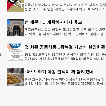
공통지원서 에세이는 계속 유지이번 조치로 지원자 급
으
전망 조지아주 명문 대학인 조지아대학교(UGA)와 조
한
텍(GT)에 지원하는 고등학교 12학년 학생들의 입시 부
이 한층 줄
뱀 때문에…개학하자마자 휴교
공
핸콕카운티…학교 안팎서 독사교육구 모든 학교 이번주
행
교 새학기를 시작하자마자 한 학교 안팎에서 잇따라 뱀
번
이 출몰해 교육구 모든 학교가 휴교에 들어가는 일이 
졌다.6일 WS
첫 회관 공동사용...광복절 기념식 한인회관
8
15일(토) 오후 5시 81주년 기념식한인회관 한인사회 중
년
공간 돼야 제36대 애틀랜타한인회(회장 박은석·이사장 
신범)는 제81주년 광복절 기념식을 오는 15일(토) 오후 
시
“어! 새학기 아침 급식이 확 달라졌네”
과
귀넷 교육청, 메뉴 대폭 확대점심급식엔 선택형 메뉴 선
봬 5일 새학기를 시작한 귀넷 공립학교(GCPS)의 급식 
선
뉴가 한층 다양해졌다.GCPS 학교영양프로그램에 따르
특히 아침