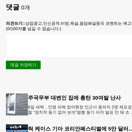
댓글
0
개
의견쓰기::
상업광고,인신공격,비방,욕설,음담패설등의 코멘트는 예고
(
0
/100자를 넘길 수 없습니다.)
댓글 저장하기
주국무부 대변인 집에 총탄 30여발 난사
6일 새벽…인명 피해 없어현장 인근서 용의자 2명 체포경
찰 “정치적 동기 없어 보여”범행 동기 아직 발표 안 돼 조
아 국무장관 대변인이자 공보국장 자택에 최소 30발의 
격이
릭 케이스 기아 코리안페스티벌에