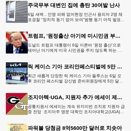
주국무부 대변인 집에 총탄 30여발 난사
6일 새벽…인명 피해 없어현장 인근서 용의자 2명 체
포경찰 “정치적 동기 없어 보여”범행 동기 아직 발표
안 돼 조지아 국무장관 대변인이자 공보국장 자택에
최소 30발의 총격이
트럼프, '원정출산 아기에 미시민권 부여 금지' 행정명령 서명
도널드 트럼프 대통령이 6일 이른바 '원정 출산'으로
태어난 아기에게 미국 시민권을 주지 않도록 하는 행
정명령에 서명했다.트럼프 대통령은 이날 백악관에서
서명식을 열고 이같은 내용
릭 케이스 기아 코리안페스티벌에 5만 달러 후원
최근 새롭게 단장한 릭 케이스 기아 둘루스는 6일 오
후 코리안 페스티벌 강신범 준비위원장에게 5만 달러
를 현금으로 후원했다. 릭 케이스 기아 관계자는 딜러
샵에 언제든 한인들의 방문
조지아텍⋅UGA, 지원자 추가 에세이 제출 폐지
공통지원서 에세이는 계속 유지이번 조치로 지원자 급
증 전망 조지아주 명문 대학인 조지아대학교(UGA)와
조지아텍(GT)에 지원하는 고등학교 12학년 학생들의
입시 부담이 한층 줄
파워볼 당첨금 8억5600만 달러로 치솟아