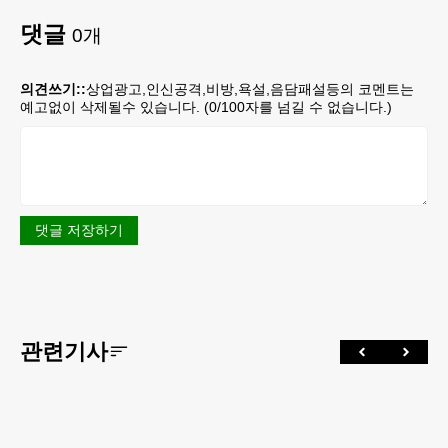
댓글
0
개
의견쓰기::
상업광고,인신공격,비방,욕설,음담패설등의 코멘트는
예고없이 삭제될수 있습니다. (
0
/100자를 넘길 수 없습니다.)
댓글 저장하기
관련기사