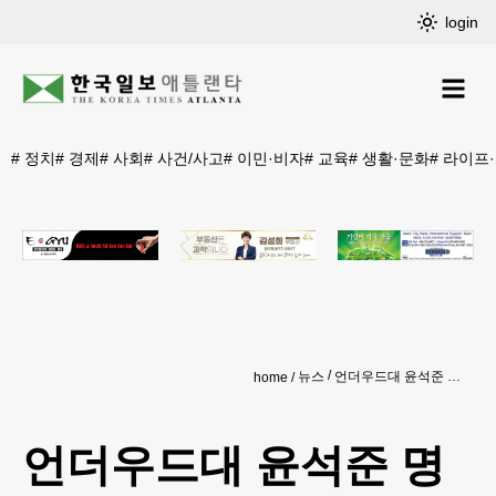
login
#
정치
#
경제
#
사회
#
사건/사고
#
이민·비자
#
교육
#
생활·문화
#
라이프
뉴스
언더우드대 윤석준 명예총장∙이호우 총장 취임
home
언더우드대 윤석준 명