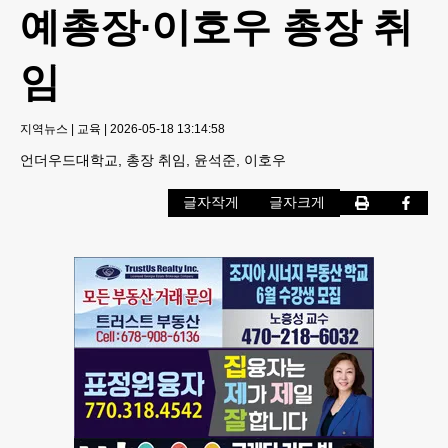
예총장∙이호우 총장 취
임
지역뉴스
|
교육
|
2026-05-18 13:14:58
언더우드대학교, 총장 취임, 윤석준, 이호우
글자작게
글자크게