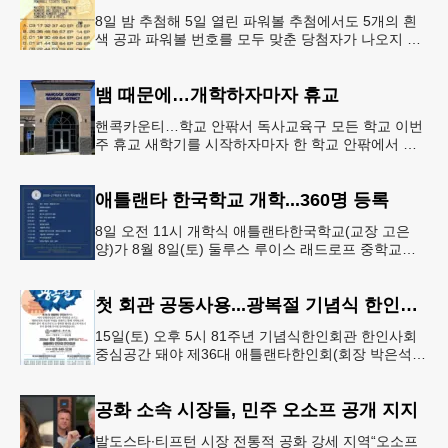
8일 밤 추첨해 5일 열린 파워볼 추첨에서도 5개의 흰
색 공과 파워볼 번호를 모두 맞춘 당첨자가 나오지 않
으면서 행운의 주인공은 다음 기회로 미뤄지게 됐다.
이에 따라 이번 주 토요
뱀 때문에…개학하자마자 휴교
핸콕카운티…학교 안팎서 독사교육구 모든 학교 이번
주 휴교 새학기를 시작하자마자 한 학교 안팎에서 잇
따라 뱀들이 출몰해 교육구 모든 학교가 휴교에 들어
가는 일이 벌어졌다.6일 WS
애틀랜타 한국학교 개학...360명 등록
8일 오전 11시 개학식 애틀랜타한국학교(교장 고은
양)가 8월 8일(토) 둘루스 루이스 래드로프 중학교에
서 26-27학년도 새 학기를 시작한다. 개학식은 당일
오전 11시 학교 카
첫 회관 공동사용...광복절 기념식 한인회관서
15일(토) 오후 5시 81주년 기념식한인회관 한인사회
중심공간 돼야 제36대 애틀랜타한인회(회장 박은석·
이사장 강신범)는 제81주년 광복절 기념식을 오는 15
일(토) 오후 5시
공화 소속 시장들, 민주 오소프 공개 지지
발도스타∙티프턴 시장 전통적 공화 강세 지역“오소프