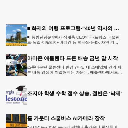
■ 화제의 여행 프로그램-“40년 역사의 신뢰… 서유럽 8개국 13일 대장정”
■ 동방관광&여행사 장재홍 CEO영국·프랑스·네덜란
드·독일·이탈리아·바티칸 등 역사와 문화, 자연 기
행…‘감동과 치유의 대장정’ 10월 6일 출발, 호텔·버스
·식사 일정‘
아마존 애틀랜타 드론 배송 금년 말 시작
스톤마운틴 물류센터 반경 7마일 내 소매업체 간의 빠
른 배송 경쟁이 치열해지는 가운데, 애틀랜타에서도
조만간 아마존의 택배가 하늘을 날아 배송될 예정이
다.아마존은 올해 말 조지아주
조지아 학생 수학 점수 상승, 절반은 '낙제'
홀 카운티 스쿨버스 AI카메라 장착
'STOP' 무시하면 무조건 찍힌다 홀카운티 학생들이