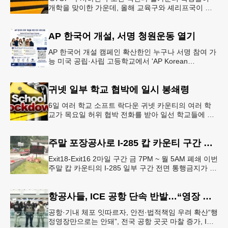
개학을 맞이한 가운데, 올해 교육구와 셰리프국이 학
생들의 안전을 위협하는 스쿨버스 추월 차량을 상대로
강력한 단속에 나선다.홀
AP 한국어 개설, 서명 청원운동 열기
AP 한국어 개설 캠페인 확산한인 누구나 서명 참여 가
능 미국 공립·사립 고등학교에서 'AP Korean
Language and Culture(한국어 및 한국문화 AP 과목)'
개
귀넷 일부 학교 협박에 일시 봉쇄령
6일 여러 학교 소프트 락다운 귀넷 카운티의 여러 학
교가 목요일 허위 협박 전화를 받아 일선 학교들에 일
시적인 봉쇄령이 내려졌다고 교육구 측이 밝혔다.학부
모들에게 발송된 서한에서
주말 포장공사로 I-285 캅 카운티 구간 통행금지
Exit18-Exit16 2마일 구간 금 7PM ~ 월 5AM 폐쇄 이번
주말 캅 카운티의 I-285 일부 구간 전면 통행금지가 시
행된다. 18번 출구인 페이스 페리 로드에서 16
항공사들, ICE 공항 단속 반발…“영장 없인 협조 불가”
공항·기내 체포 잇따르자, 안전·법적책임 우려 확산“행
정영장만으로는 안돼”, 전국 공항 곳곳 마찰 증가, ICE