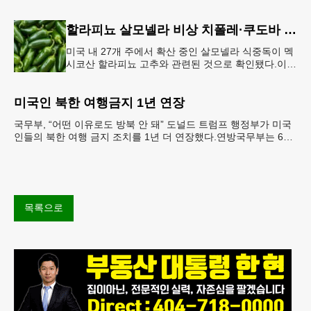
는 공항 단속 확대 방침 연방 이민세관단속국 요원들
이 뉴욕 JKF 케
할라피뇨 살모넬라 비상 치폴레·쿠도바 긴급 회수
미국 내 27개 주에서 확산 중인 살모넬라 식중독이 멕
시코산 할라피뇨 고추와 관련된 것으로 확인됐다.이에
따라 멕시코 음식 체인인 치폴레와 쿠도바가 해당 식
재료를 전면 회수했다.연
미국인 북한 여행금지 1년 연장
국무부, “어떤 이유로도 방북 안 돼” 도널드 트럼프 행정부가 미국
인들의 북한 여행 금지 조치를 1년 더 연장했다.연방국무부는 6일
“북한 내 체포와 구금 위험으로부터 미국민의 안
목록으로