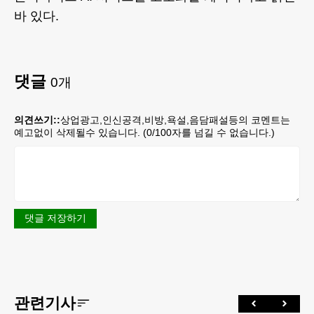
바 있다.
댓글
0
개
의견쓰기::
상업광고,인신공격,비방,욕설,음담패설등의 코멘트는
예고없이 삭제될수 있습니다. (
0
/100자를 넘길 수 없습니다.)
댓글 저장하기
관련기사