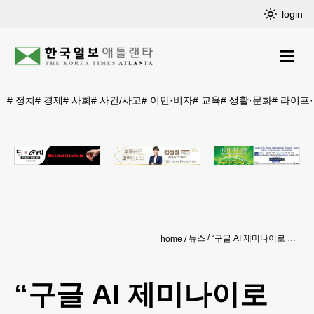
login
#
정치
#
경제
#
사회
#
사건/사고
#
이민·비자
#
교육
#
생활·문화
#
라이프
뉴스
“구글 AI 제미나이로 카톡 사용 가능”
home
“구글 AI 제미나이로