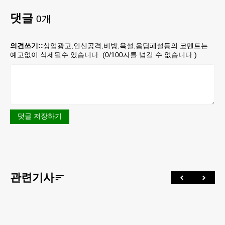
댓글
0
개
의견쓰기::
상업광고,인신공격,비방,욕설,음담패설등의 코멘트는
예고없이 삭제될수 있습니다. (
0
/100자를 넘길 수 없습니다.)
댓글 저장하기
관련기사