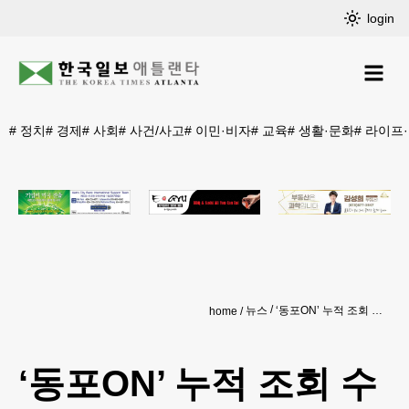
login
#
정치
#
경제
#
사회
#
사건/사고
#
이민·비자
#
교육
#
생활·문화
#
라이프
뉴스
‘동포ON’ 누적 조회 수 1억 회 돌파
home
‘동포ON’ 누적 조회 수