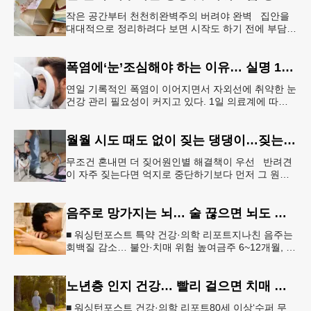
작은 공간부터 천천히완벽주의 버려야 완벽 집안을
대대적으로 정리하려다 보면 시작도 하기 전에 부담을
느끼기 쉽다. 이 같은 부담을 줄이는 방법으로‘소프트
정리’가 권장된다.&l
폭염에‘눈’조심해야 하는 이유… 실명 1위 질환 위험↑
연일 기록적인 폭염이 이어지면서 자외선에 취약한 눈
건강 관리 필요성이 커지고 있다. 1일 의료계에 따르
면 황반변성, 당뇨망막병증과 함께 3대 실명 질환인
녹내장 환자가 매해 증가
월월 시도 때도 없이 짖는 댕댕이…짖는 이유부터 파악해야
무조건 혼내면 더 짖어원인별 해결책이 우선 반려견
이 자주 짖는다면 억지로 중단하기보다 먼저 그 원인
을 파악해 원인별 적절한 해결책을 적용하는 것이 중
요하다. [로이터] 생후 6
음주로 망가지는 뇌… 술 끊으면 뇌도 회복된다
■ 워싱턴포스트 특약 건강·의학 리포트지나친 음주는
회백질 감소… 불안·치매 위험 높여금주 6~12개월, 기
억력·집중력 등 인지기능 회복“ 뇌는 회복 가능… 절주
만으로도 긍정적 변
노년층 인지 건강… 빨리 걸으면 치매 위험 낮아진다
■ 워싱턴포스트 건강·의학 리포트80세 이상‘수퍼 무