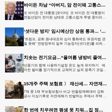
바이든 차남 “아버지, 암 전이돼 고통스럽게 투병 중”
조 바이든 전 대통령 [로이터] 조 바이든 전 대통령이
전립선암이 전이된 상태로 고통스럽게 투병 중이라고
바이든 전 대통령 차남 헌터 바이든이 밝혔다.헌터 바
이든은 8일 영국 B
‘셧다운 방지’ 임시예산안 상원 통과… ‘유권자 ID법’은 좌절
“트럼프, 공화 원내대표와 심야 통화에도 유권자법 관
철 못해” 연방정부의 일부 기능정지(셧다운)를 피하기
위한 임시예산안(CR·Continuing Resolution)이 연방
의회
치솟는 전기요금…“올여름 냉방비 줄여볼까”
선풍기와 함께 사용하기설정 온도 높게 유지하기 에
어컨 필터를 정기적으로 교체하고 실외 응축기 코일
청소 등 정기적인 관리만 제대로 해도 전기요금 절감
효과를 얻을 수 있다. &
15개주 주택 보험료 〉 재산세… 자연재해 다발 지역
7채 중 1채 무보험보험사 비교·번들링재해대비 강화
공사 이상기후로 자연재해가 빈발하는 주에서 주택 보
험료가 재산세 비용을 역전하는 현상이 나타나고 있
다. 사진은 작년 초 발생한
한 번에 치우려면 평생 못 치워…집 정리 트렌드 ‘소프트 정리’