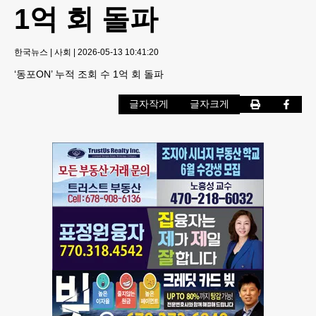
1억 회 돌파
한국뉴스
|
사회
|
2026-05-13 10:41:20
‘동포ON’ 누적 조회 수 1억 회 돌파
글자작게
글자크게