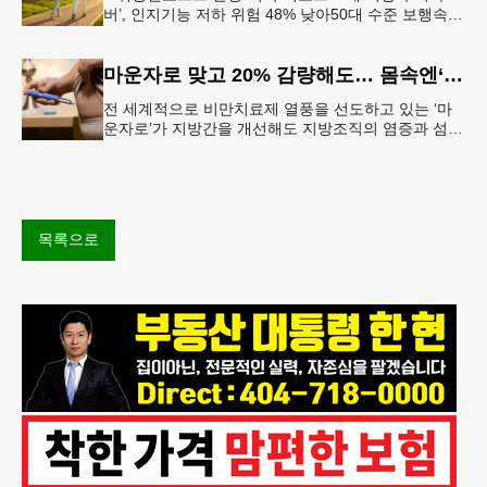
버’, 인지기능 저하 위험 48% 낮아50대 수준 보행속도
유지… 해마 크기도 더 큰 것 확인빠른 걸음이 건강한
뇌와 연관성 보
마운자로 맞고 20% 감량해도… 몸속엔‘비만 흔적’남았다
전 세계적으로 비만치료제 열풍을 선도하고 있는 ‘마
운자로’가 지방간을 개선해도 지방조직의 염증과 섬유
화까지 충분히 되돌리지는 못한다는 연구 결과가 나왔
다.순천향대서울병원은 서미혜
목록으로