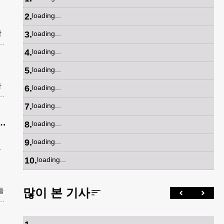
2
.
loading...
학
3
.
loading...
안
속
4
.
loading...
5
.
loading...
가
6
.
loading...
봉
발송
7
.
loading...
공항 단속 반발…“영장 없인 협조 불가”
8
.
loading...
정
9
.
loading...
공
10
.
loading...
많이 본 기사
들
내