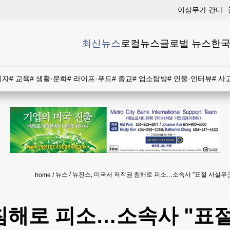
이상무가 간다
최신뉴스
로컬뉴스
글로벌 뉴스
한국
비자
#
교육
#
생활·문화
#
라이프·푸드
#
종교
#
업소탐방
#
인물·인터뷰
#
사
뉴스
뉴진스, 미국서 저작권 침해로 피소…소속사 "표절 사실무
home
침해로 피소…소속사 "표