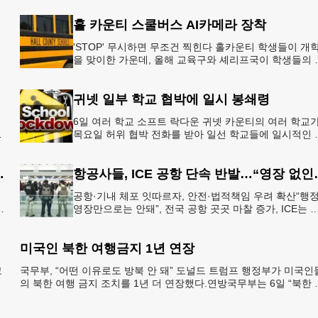
올해 말 조지아주
홀 카운티 스쿨버스 AI카메라 장착
'STOP' 무시하면 무조건 찍힌다 홀카운티 학생들이 개
을 맞이한 가운데, 올해 교육구와 셰리프국이 학생들의 
전을 위협하는 스쿨버스 추월 차량을 상대로 강력한 단
에 나선다.홀
귀넷 일부 학교 협박에 일시 봉쇄령
6일 여러 학교 소프트 락다운 귀넷 카운티의 여러 학교
목요일 허위 협박 전화를 받아 일선 학교들에 일시적인 
쇄령이 내려졌다고 교육구 측이 밝혔다.학부모들에게 
된 서한에서
운티 구간 통행금지
항공사들, ICE 
공항·기내 체포 잇따르자, 안전·법적책임 우려 확산“행
영장만으로는 안돼”, 전국 공항 곳곳 마찰 증가, ICE는 
항 단속 확대 방침 연방 이민세관단속국 요원들이 뉴욕
JKF 케
미국인 북한 여행금지 1년 연장
코
국무부, “어떤 이유로도 방북 안 돼” 도널드 트럼프 행정부가 미국인
멕
의 북한 여행 금지 조치를 1년 더 연장했다.연방국무부는 6일 “북한 
체포와 구금 위험으로부터 미국민의 안