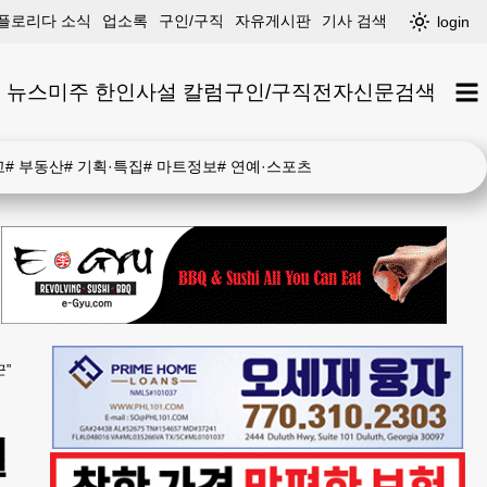
플로리다 소식
업소록
구인/구직
자유게시판
기사 검색
login
 뉴스
미주 한인
사설 칼럼
구인/구직
전자신문
검색
고
#
부동산
#
기획·특집
#
마트정보
#
연예·스포츠
근"
절