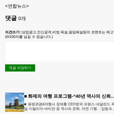
<연합뉴스>
댓글
0
개
의견쓰기::
상업광고,인신공격,비방,욕설,음담패설등의 코멘트는 예고
(
0
/100자를 넘길 수 없습니다.)
댓글 저장하기
■ 화제의 여행 프로그램-“40년 역사의 신뢰… 서유럽 
■ 동방관광&여행사 장재홍 CEO영국·프랑스·네덜란드·
일·이탈리아·바티칸 등 역사와 문화, 자연 기행…‘감동과
치유의 대장정’ 10월 6일 출발, 호텔·버스·식사 일정‘